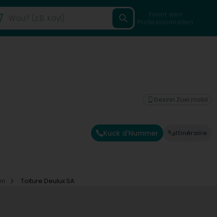
Fannt een
Professionnellen
Gesinn Zuel mobil
Kuck d'Nummer
Itinéraire
en
Toiture Deulux SA