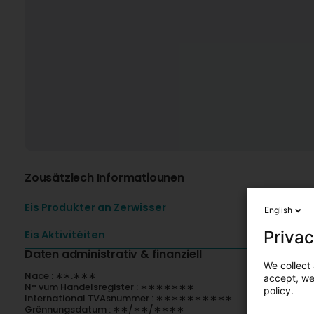
Zousätzlech Informatiounen
Eis Produkter an Zerwisser
English
Privac
Eis Aktivitéiten
Daten administrativ & finanziell
We collect 
Nace : ∗∗.∗∗∗
accept, we'
N° vum Handelsregister : ∗∗∗∗∗∗∗
policy.
International TVAsnummer : ∗∗∗∗∗∗∗∗∗∗
Grënnungsdatum : ∗∗/∗∗/∗∗∗∗