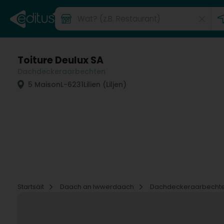
Toiture Deulux SA
Dachdeckeraarbechten
5 Maison
L-6231
Lilien (Liljen)
Startsäit
Daach an Iwwerdaach
Dachdeckeraarbecht