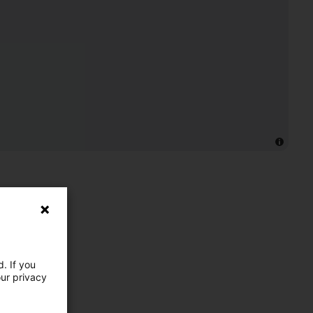
. If you
our privacy