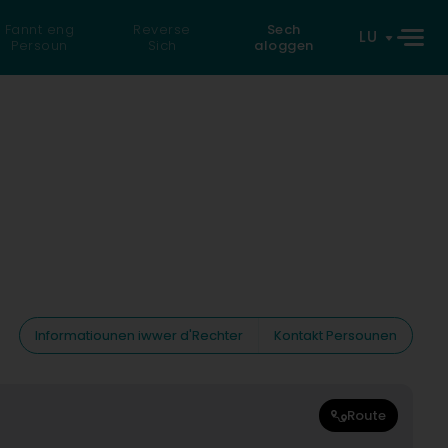
Fannt eng
Reverse
Sech
LU
Persoun
Sich
aloggen
Informatiounen iwwer d'Rechter
Kontakt Persounen
Route