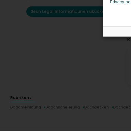
Privacy po
Sech Legal Informatiounen ukucken
K
Rubriken :
Daachreinigung
Daachsanéierung
Dachdecken
Dachdec