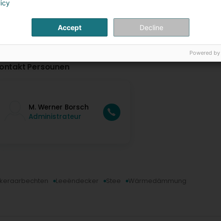
licy
Accept
Decline
Powered by
ontakt Persounen
M. Werner Borsch
Administrateur
keraarbechten
Leeëndecker
Stee
Wärmedämmung