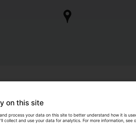
y on this site
and process your data on this site to better understand how it is used
ll collect and use your data for analytics. For more information, see 