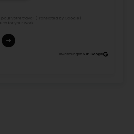
pour votre travail (Translated by Google)
uch for your work
e
Bewäertungen vun
Google
é le demoussage de ma toiture ainsi qu’un
é à merveille ! Gérant honnête et hyper professionnel
 to everyone! They removed moss from my roof as
e wonderfully! Honest and hyper professional
 recommande bonne expérience et vraiment à l'écoute
anslated by Google) Very good satisfied with his