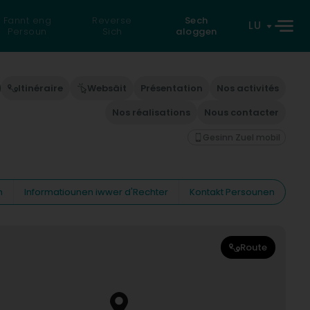
Fannt eng
Reverse
Sech
LU
Persoun
Sich
aloggen
Itinéraire
Websäit
Présentation
Nos activités
Nos réalisations
Nous contacter
Gesinn Zuel mobil
n
Informatiounen iwwer d'Rechter
Kontakt Persounen
Route