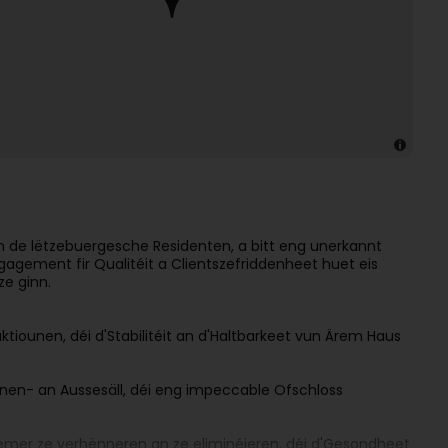
 de lëtzebuergesche Residenten, a bitt eng unerkannt
gement fir Qualitéit a Clientszefriddenheet huet eis
ze ginn.
ktiounen, déi d'Stabilitéit an d'Haltbarkeet vun Ärem Haus
annen- an Aussesäll, déi eng impeccable Ofschloss
oblemer ze verhënneren an ze eliminéieren, déi d'Gesondheet