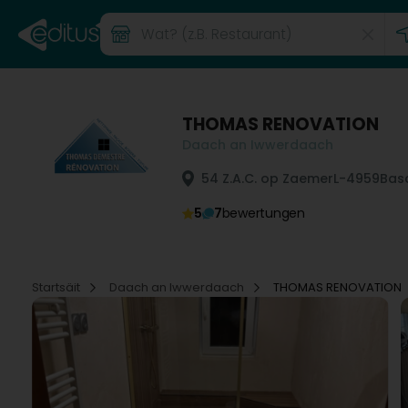
THOMAS RENOVATION
Daach an Iwwerdaach
54 Z.A.C. op Zaemer
L-4959
Bas
5
7
bewertungen
Startsäit
Daach an Iwwerdaach
THOMAS RENOVATION