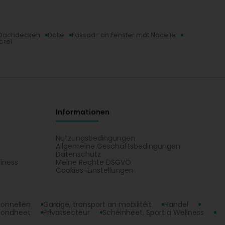
and really attentive to his customers and very
Dachdecken
Dalle
Fassad- an Fënster mat Nacelle
erei
Informationen
Nutzungsbedingungen
Allgemeine Geschäftsbedingungen
Datenschutz
iness
Meine Rechte DSGVO
t
Cookies-Einstellungen
ionnellen
Garage, transport an mobilitéit
Handel
sondheet
Privatsecteur
Schéinheet, Sport a Wellness