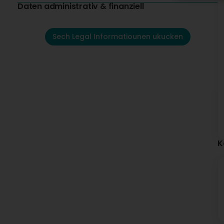
Daten administrativ & finanziell
Sech Legal Informatiounen ukucken
K