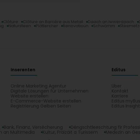
clean and perfect work I recommend him good experience 
happy I recommend him 😍👍
Clôture
Clôture an Barrière aus Metall
Daach an Iwwerdaach
ng
Natursteen
Plättercher
Renovatioun
Schwämm
Steemetz
Inserenten
Editus
Online Marketing Agentur
Über
Digitale Lösungen für Unternehmen
Kontakt
Website erstellen
Karriere
E-Commerce-Website erstellen
Editus myBus
Registrierung Gelben Seiten
Editus Insigh
Bank, Finanz, Versécherung
Déngschtleeschtung fir Profess
 an Multimedia
Kultur, Fräizäit a Turissem
Medezin an Ge