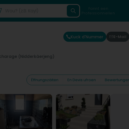
Fannt een
Professionnellen
Kuck d'Nummer
E-Mail
charage (Nidderkäerjeng)
Ëffnungszäiten
En Devis ufroen
Bewertunge