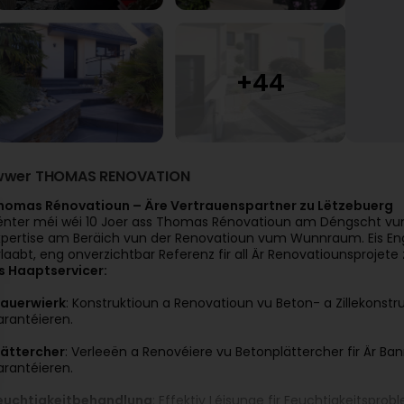
wwer THOMAS RENOVATION
homas Rénovatioun – Äre Vertrauenspartner zu Lëtzebuerg
ënter méi wéi 10 Joer ass Thomas Rénovatioun am Déngscht vun
xpertise am Beräich vun der Renovatioun vum Wunnraum. Eis Enga
rlaabt, eng onverzichtbar Referenz fir all Är Renovatiounsprojete 
is Haaptservicer:
auerwierk
: Konstruktioun a Renovatioun vu Beton- a Zillekonstru
arantéieren.
lättercher
: Verleeën a Renovéiere vu Betonplättercher fir Är B
arantéieren.
euchtigkeitbehandlung
: Effektiv Léisunge fir Feuchtigkeitspr