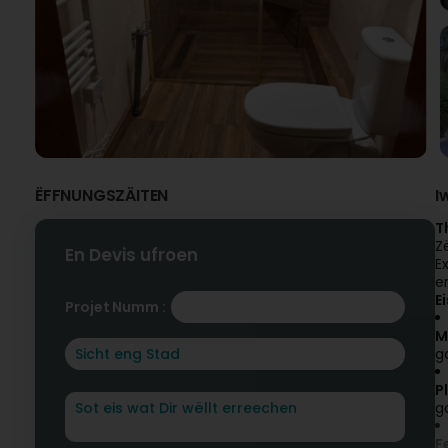
ËFFNUNGSZÄITEN
I
T
Z
En Devis ufroen
E
e
E
Projet Numm :
M
g
P
g
F