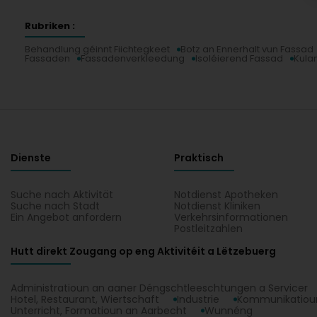
Rubriken :
Behandlung géinnt Fiichtegkeet
Botz an Ennerhalt vun Fassad
Fassaden
Fassadenverkleedung
Isoléierend Fassad
Kula
Dienste
Praktisch
Suche nach Aktivität
Notdienst Apotheken
Suche nach Stadt
Notdienst Kliniken
Ein Angebot anfordern
Verkehrsinformationen
Postleitzahlen
Hutt direkt Zougang op eng Aktivitéit a Lëtzebuerg
Administratioun an aaner Déngschtleeschtungen a Servicer
Hotel, Restaurant, Wiertschaft
Industrie
Kommunikatioun
Unterricht, Formatioun an Aarbecht
Wunnéng