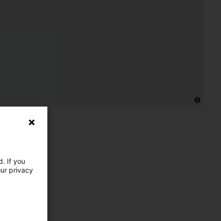
. If you
our privacy