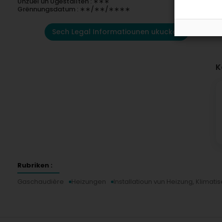
Unzuel un Ugestallten : ∗∗∗
Grënnungsdatum : ∗∗/∗∗/∗∗∗∗
Sech Legal Informatiounen ukucken
K
Rubriken :
Gaschaudière
Heizungen
Installatioun vun Heizung, Klimati