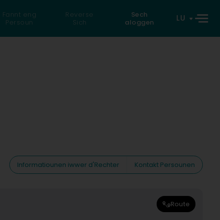
Fannt eng
Reverse
Sech
LU
Persoun
Sich
aloggen
Informatiounen iwwer d'Rechter
Kontakt Persounen
Route