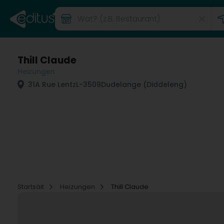
Thill Claude
Heizungen
31A Rue Lentz
L-3509
Dudelange (Diddeleng)
Startsäit
Heizungen
Thill Claude