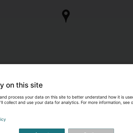
y on this site
and process your data on this site to better understand how it is used
ll collect and use your data for analytics. For more information, see 
licy