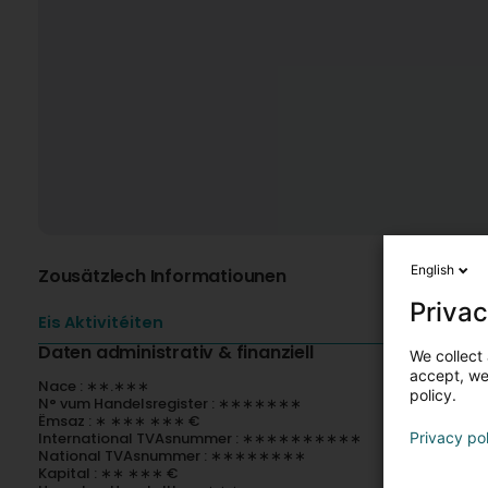
English
Zousätzlech Informatiounen
Privac
Eis Aktivitéiten
Daten administrativ & finanziell
We collect 
accept, we'
Nace : ∗∗.∗∗∗
policy.
N° vum Handelsregister : ∗∗∗∗∗∗∗
Ëmsaz : ∗ ∗∗∗ ∗∗∗ €
International TVAsnummer : ∗∗∗∗∗∗∗∗∗∗
Privacy po
National TVAsnummer : ∗∗∗∗∗∗∗∗
Kapital : ∗∗ ∗∗∗ €