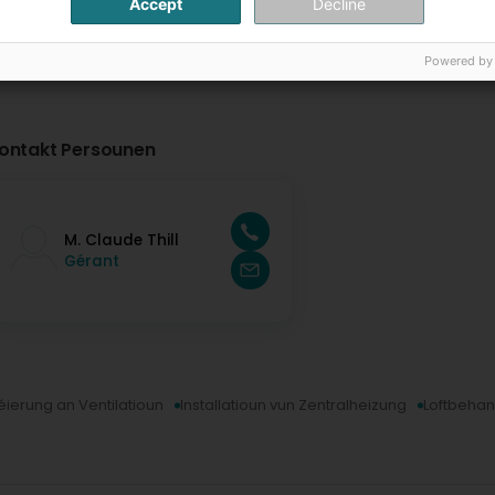
Accept
Decline
Powered by
ontakt Persounen
M. Claude Thill
Gérant
séierung an Ventilatioun
Installatioun vun Zentralheizung
Loftbeha