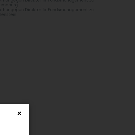
fhängegen Direkter fir Fondsmanagement zu
xembourg
fhängegen Direkter fir Fondsmanagement zu
lenstein