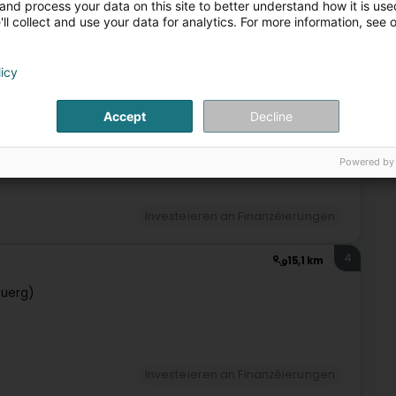
and process your data on this site to better understand how it is used
ll collect and use your data for analytics. For more information, see 
rwaltung
Onofhängegen Direkter fir Fondsmanagement
licy
3
13,5 km
Accept
Decline
)
Powered by
Investeieren an Finanzéierungen
4
15,1 km
buerg)
Investeieren an Finanzéierungen