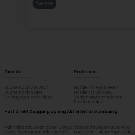
Route
Dienste
Praktisch
Suche nach Aktivität
Notdienst Apotheken
Suche nach Stadt
Notdienst Kliniken
Ein Angebot anfordern
Verkehrsinformationen
Postleitzahlen
Hutt direkt Zougang op eng Aktivitéit a Lëtzebuerg
Administratioun an aaner Déngschtleeschtungen a Servicer
Hotel, Restaurant, Wiertschaft
Industrie
Kommunikatioun