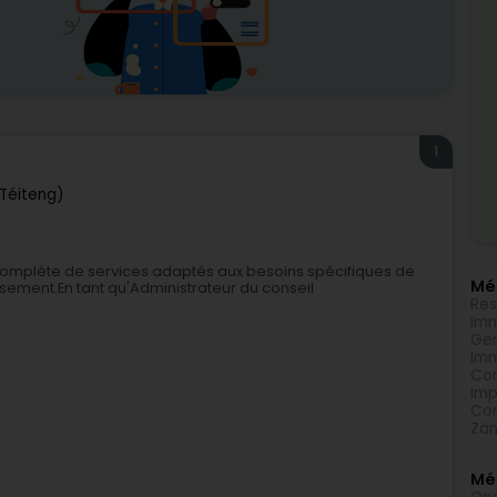
1
Téiteng)
omplète de services adaptés aux besoins spécifiques de
Méi
ssement.En tant qu'Administrateur du conseil
Res
Imm
Gen
Imm
Com
Imp
Com
Zän
Mé