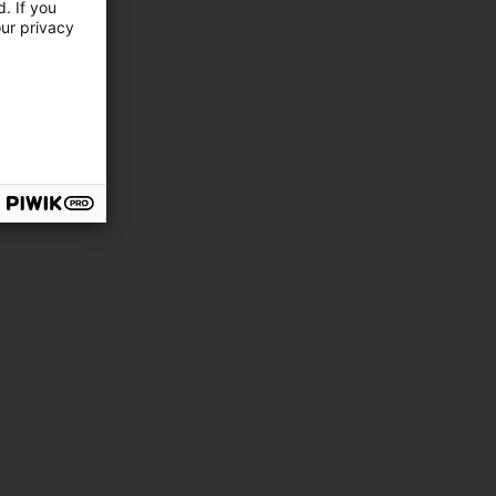
. If you
our privacy