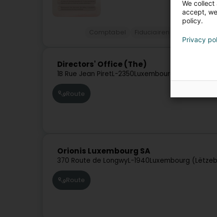
We collect 
accept, we'
policy.
Comptabel
Fiduciairen
Gehälter Ve
Privacy po
Directors' Office (The)
1B Rue Jean Piret
L-2350
Luxembourg (Lëtzebuerg
Route
Orionis Luxembourg SA
370 Route de Longwy
L-1940
Luxembourg (Lëtze
Route