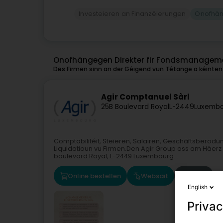
Investeieren an Finanzéierungen
Onofhän
Onofhängegen Direkter fir Fondsmanageme
Dës Firmen sinn an der Géigend vun Tétange a kéinten 
Agir Comptanuel Sàrl
25B Boulevard Royal
L-2449
Luxembo
Comptabilitéit, Steieren, Salairen, Geschäftsberodun
Liquidatioun vu Firmen.Den Agir Group ass am Häerz 
boulevard Royal, L-2449 Luxembourg...
Online bestellen
Websäit
Route
English
Privac