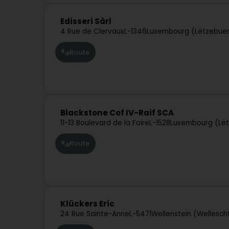
Edisseri Sàrl
4 Rue de Clervaux
L-1346
Luxembourg (Lëtzebue
Route
Blackstone Cof IV-Raif SCA
11-13 Boulevard de la Foire
L-1528
Luxembourg (Lë
Route
Klückers Eric
24 Rue Sainte-Anne
L-5471
Wellenstein (Wellesch