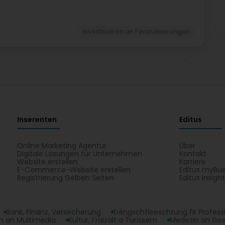
Investeieren an Finanzéierungen
Inserenten
Editus
Online Marketing Agentur
Über
Digitale Lösungen für Unternehmen
Kontakt
Website erstellen
Karriere
E-Commerce-Website erstellen
Editus myBus
Registrierung Gelben Seiten
Editus Insigh
Bank, Finanz, Versécherung
Déngschtleeschtung fir Profess
 an Multimedia
Kultur, Fräizäit a Turissem
Medezin an Ge