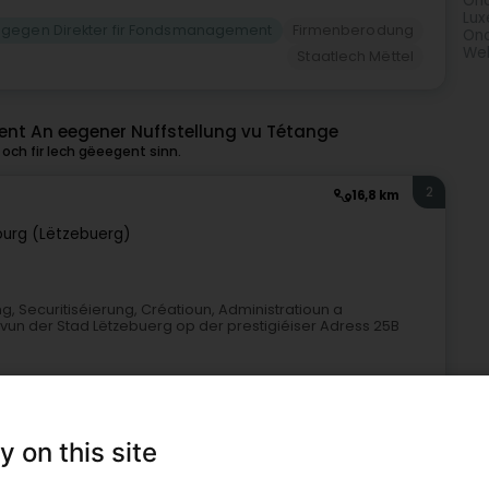
Ono
Lu
gegen Direkter fir Fondsmanagement
Firmenberodung
Ono
Wel
Staatlech Mëttel
nt An eegener Nuffstellung vu Tétange
och fir Iech gëeegent sinn.
2
16,8 km
urg (Lëtzebuerg)
g, Securitiséierung, Créatioun, Administratioun a
vun der Stad Lëtzebuerg op der prestigiéiser Adress 25B
y on this site