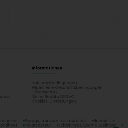
Informationen
Nutzungsbedingungen
Allgemeine Geschäftsbedingungen
Datenschutz
iness
Meine Rechte DSGVO
t
Cookies-Einstellungen
ionnellen
Garage, transport an mobilitéit
Handel
sondheet
Privatsecteur
Schéinheet, Sport a Wellness