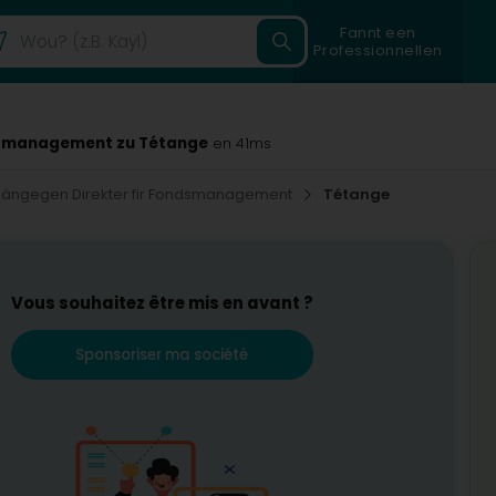
Fannt een
Professionnellen
dsmanagement zu Tétange
en 41ms
ängegen Direkter fir Fondsmanagement
Tétange
Vous souhaitez être mis en avant ?
Sponsoriser ma société