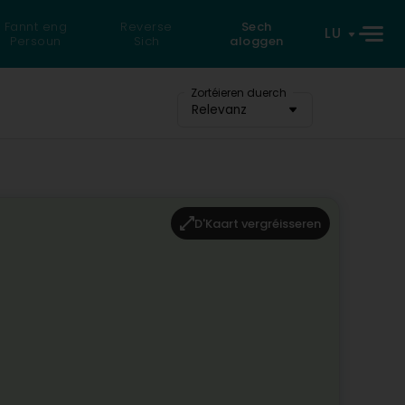
Fannt eng
Reverse
Sech
LU
Persoun
Sich
aloggen
Zortéieren duerch
Relevanz
D'Kaart vergréisseren