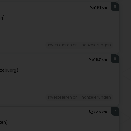
5
15,1 km
rg)
Investeieren an Finanzéierungen
6
16,7 km
tzebuerg)
Investeieren an Finanzéierungen
7
22,6 km
ten)