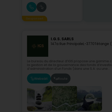
Gesponsert
I.G.S. SARLS
147a Rue Principale
L-3770
Tétange (
Le bureau du directeur d’IGS propose une gamme c
la gestion et de la gouvernance des fonds d’investi
d’administration d’un Fonds (dans une S.A. ou une...
Websäit
Route