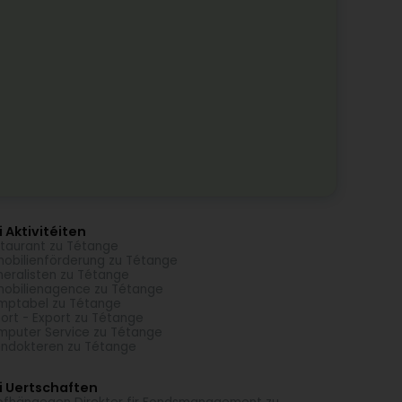
 Aktivitéiten
taurant zu Tétange
obilienförderung zu Tétange
eralisten zu Tétange
obilienagence zu Tétange
ptabel zu Tétange
ort - Export zu Tétange
puter Service zu Tétange
ndokteren zu Tétange
i Uertschaften