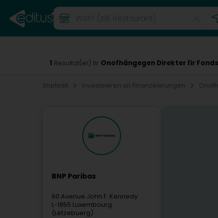
1
Onofhängegen Direkter fir Fon
Resultat(er) fir
Startsäit
Investeieren an Finanzéierungen
Onofh
BNP Paribas
60 Avenue John F. Kennedy
L-1855
Luxembourg
(Lëtzebuerg)