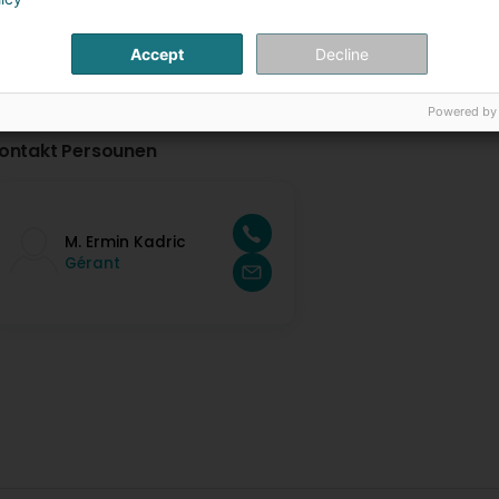
Accept
Decline
Powered by
ontakt Persounen
M. Ermin Kadric
Gérant