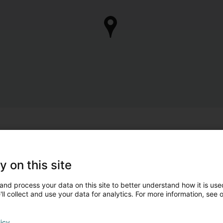
y on this site
and process your data on this site to better understand how it is used
ll collect and use your data for analytics. For more information, see 
licy