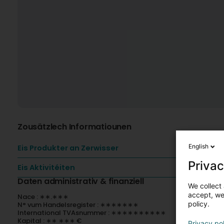
Zousätzlech Informatiounen
English
Eis Produkter an Zerwisser
Privac
Eis Aktivitéiten
Daten administrativ & finanziell
We collect 
accept, we'
Nace : ∗∗.∗∗∗
policy.
N° vum Handelsregister : ∗∗∗∗∗∗∗
International TVAsnummer : ∗∗∗∗∗∗∗∗∗∗
Kapital : ∗∗ ∗∗∗ €
Privacy po