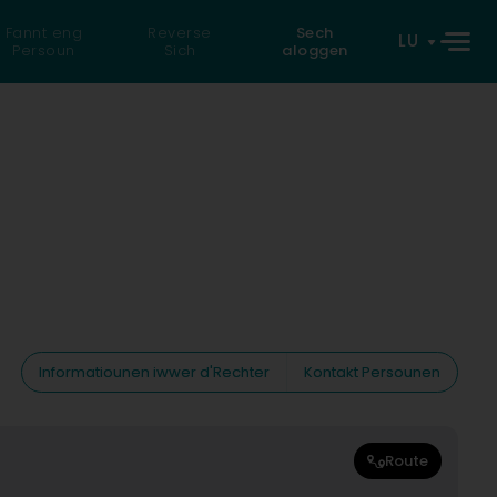
Fannt eng
Reverse
Sech
LU
Persoun
Sich
aloggen
Informatiounen iwwer d'Rechter
Kontakt Persounen
Route