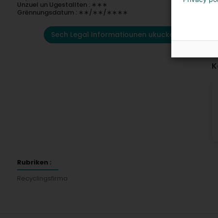
Unzuel un Ugestallten : ∗∗∗
Grënnungsdatum : ∗∗/∗∗/∗∗∗∗
Sech Legal Informatiounen ukucken
K
Rubriken :
Recyclingsfirma