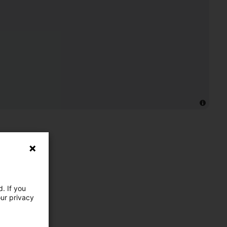
. If you
our privacy