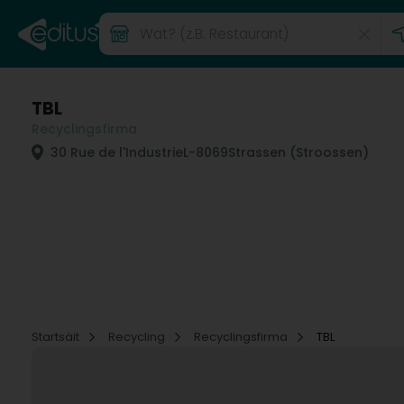
TBL
Recyclingsfirma
30 Rue de l'Industrie
L-8069
Strassen (Stroossen)
Startsäit
Recycling
Recyclingsfirma
TBL