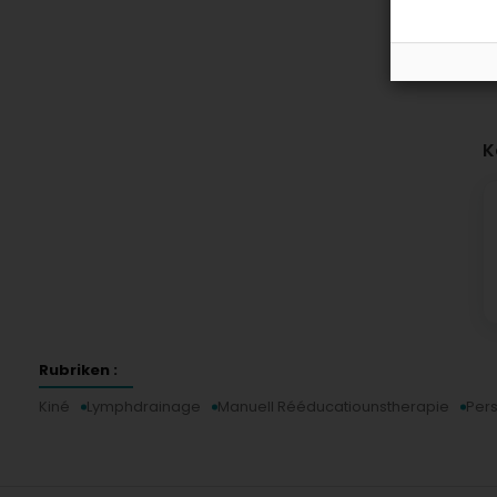
K
Rubriken :
Kiné
Lymphdrainage
Manuell Rééducatiounstherapie
Pers