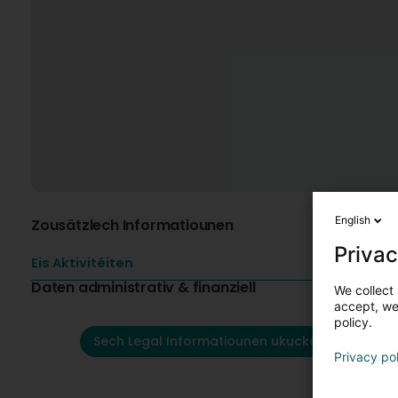
English
Zousätzlech Informatiounen
Privac
Eis Aktivitéiten
Daten administrativ & finanziell
We collect 
accept, we'
policy.
Sech Legal Informatiounen ukucken
Privacy po