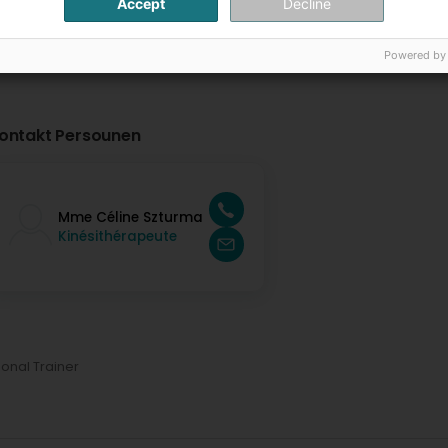
Accept
Decline
Powered by
ontakt Persounen
Mme Céline Szturma
Kinésithérapeute
onal Trainer