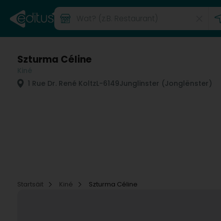
Szturma Céline
Kiné
1 Rue Dr. René Koltz
L-6149
Junglinster (Jonglënster)
Startsäit
Kiné
Szturma Céline