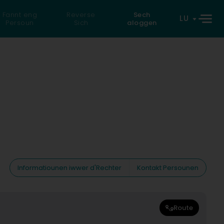
Fannt eng
Reverse
Sech
LU
Persoun
Sich
aloggen
Informatiounen iwwer d'Rechter
Kontakt Persounen
Route