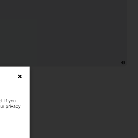
. If you
our privacy