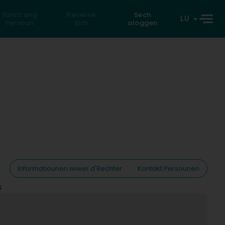
Fannt eng
Reverse
Sech
LU
Persoun
Sich
aloggen
Informatiounen iwwer d'Rechter
Kontakt Persounen
S