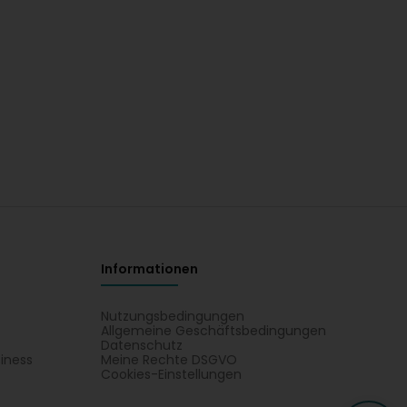
Informationen
Nutzungsbedingungen
Allgemeine Geschäftsbedingungen
Datenschutz
iness
Meine Rechte DSGVO
t
Cookies-Einstellungen