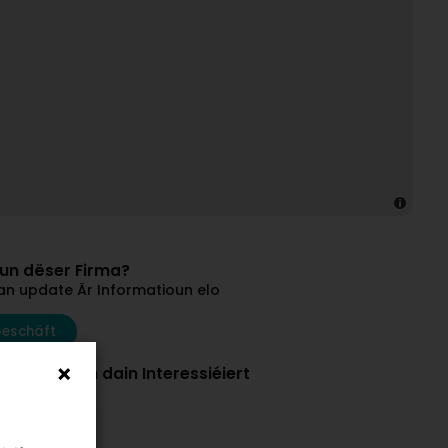
vun dëser Firma?
an update Är Informatioun elo
Geschäft
et hunn och dain Interessiéiert