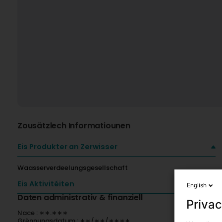
Zousätzlech Informatiounen
Eis Produkter an Zerwisser
Waasserverdeelungsgesellschaft
Eis Aktivitéiten
English
Daten administrativ & finanziell
Privac
Nace : ∗∗.∗∗∗
Grënnungsdatum : ∗∗/∗∗/∗∗∗∗