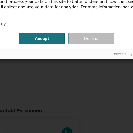
and process your data on this site to better understand how it is used
ll collect and use your data for analytics. For more information, see 
Syndicat des E
Sud
licy
Fockemillen
L-8386
Koerich (Käerch)
Accept
Decline
Weitere Infor
Powered by
ontakt Persounen