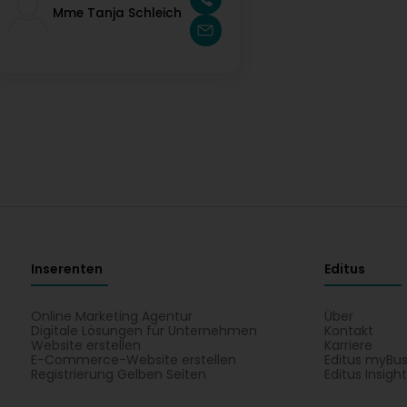
Mme Tanja Schleich
Inserenten
Editus
Online Marketing Agentur
Über
Digitale Lösungen für Unternehmen
Kontakt
Website erstellen
Karriere
E-Commerce-Website erstellen
Editus myBus
Registrierung Gelben Seiten
Editus Insigh