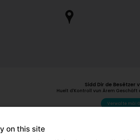
Sidd Dir de Besëtzer 
Huelt d'Kontroll vun Ärem Geschäft 
Verwalte mäi 
Andere Professiounelle mat dëse Suj
y on this site