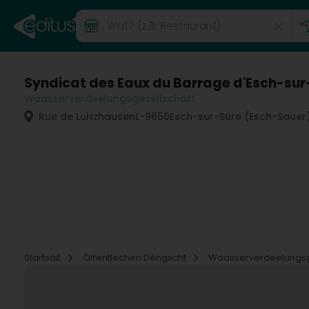
Syndicat des Eaux du Barrage d'Esch-sur
Waasserverdeelungsgesellschaft
Rue de Lultzhausen
L-9650
Esch-sur-Sûre (Esch-Sauer
Startsäit
Öffentlechen Déngscht
Waasserverdeelungsg