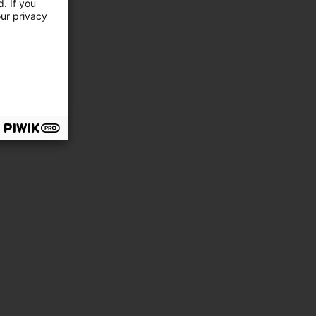
. If you
our privacy
aux du
mationen