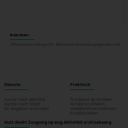
Rubriken :
Öffentlechen Déngscht
Waasserverdeelungsgesellschaft
Dienste
Praktisch
Suche nach Aktivität
Notdienst Apotheken
Suche nach Stadt
Notdienst Kliniken
Ein Angebot anfordern
Verkehrsinformationen
Postleitzahlen
Hutt direkt Zougang op eng Aktivitéit a Lëtzebuerg