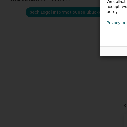
We collect 
accept, we'
policy.
Sech Legal Informatiounen ukucken
Privacy po
K