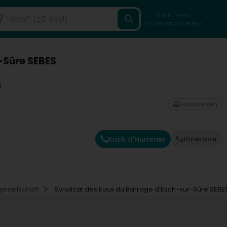
Fannt een
Professionnellen
-Sûre SEBES
)
Fax uweisen
Kuck d'Nummer
Itinéraire
esellschaft
Syndicat des Eaux du Barrage d'Esch-sur-Sûre SEBE