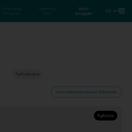
Fannt eng
Reverse
Sech
LU
Persoun
Sich
aloggen
Itinéraire
Informatiounen iwwer d'Rechter
Route