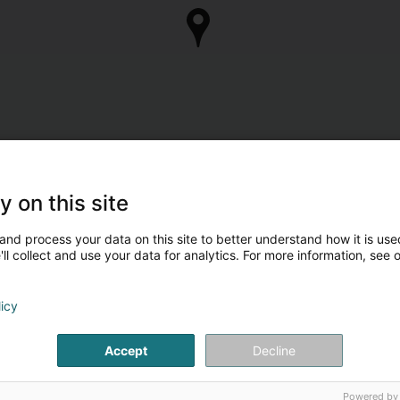
y on this site
and process your data on this site to better understand how it is used
ll collect and use your data for analytics. For more information, see 
licy
Accept
Decline
Powered by