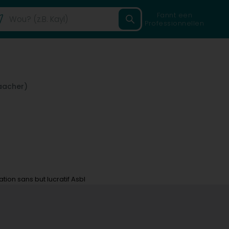
Fannt een
Professionnellen
aacher)
tion sans but lucratif Asbl