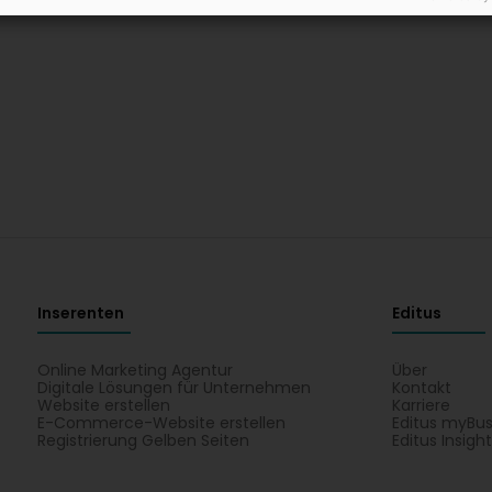
Inserenten
Editus
Online Marketing Agentur
Über
Digitale Lösungen für Unternehmen
Kontakt
Website erstellen
Karriere
E-Commerce-Website erstellen
Editus myBus
Registrierung Gelben Seiten
Editus Insigh