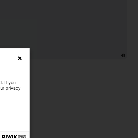
. If you
our privacy