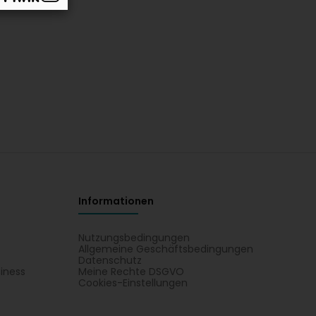
Informationen
Nutzungsbedingungen
Allgemeine Geschäftsbedingungen
Datenschutz
iness
Meine Rechte DSGVO
t
Cookies-Einstellungen