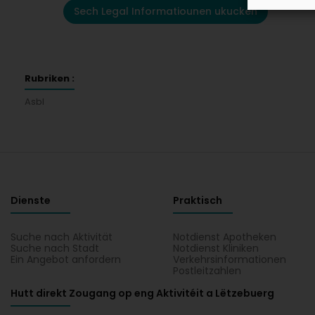
Sech Legal Informatiounen ukucken
Rubriken :
Asbl
Dienste
Praktisch
Suche nach Aktivität
Notdienst Apotheken
Suche nach Stadt
Notdienst Kliniken
Ein Angebot anfordern
Verkehrsinformationen
Postleitzahlen
Hutt direkt Zougang op eng Aktivitéit a Lëtzebuerg