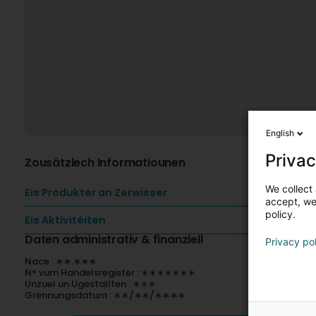
English
Privac
Zousätzlech Informatiounen
We collect 
Eis Produkter an Zerwisser
accept, we'
policy.
Eis Aktivitéiten
Daten administrativ & finanziell
Privacy po
Nace : ∗∗.∗∗∗
N° vum Handelsregister : ∗∗∗∗∗∗∗
Unzuel un Ugestallten : ∗∗∗
Grënnungsdatum : ∗∗/∗∗/∗∗∗∗