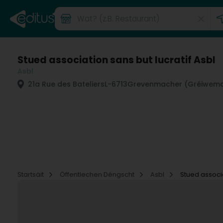
Stued association sans but lucratif Asbl
Asbl
21a Rue des Bateliers
L-6713
Grevenmacher (Gréiwem
Startsäit
Öffentlechen Déngscht
Asbl
Stued associa