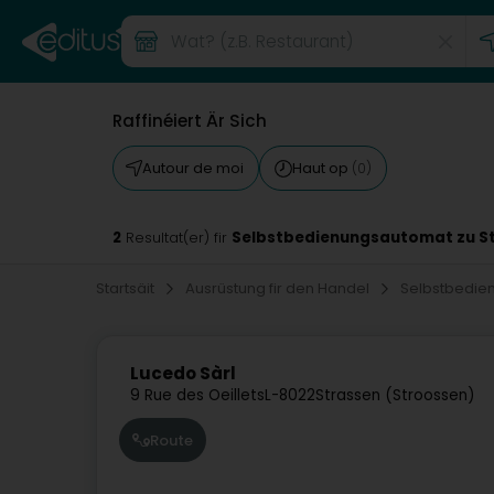
Raffinéiert Är Sich
Autour de moi
Haut op
(0)
2
Selbstbedienungsautomat zu S
Resultat(er) fir
Startsäit
Ausrüstung fir den Handel
Selbstbedi
Lucedo Sàrl
9 Rue des Oeillets
L-8022
Strassen (Stroossen)
Route