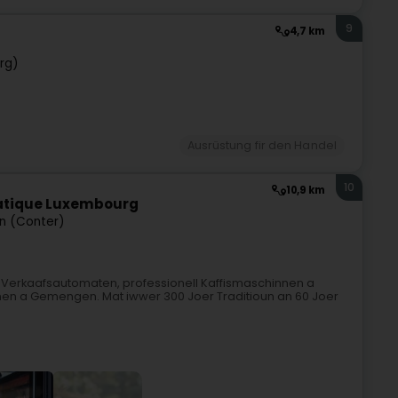
9
4,7 km
rg)
Ausrüstung fir den Handel
10
10,9 km
matique Luxembourg
n (Conter)
ir Verkaafsautomaten, professionell Kaffismaschinnen a
iounen a Gemengen. Mat iwwer 300 Joer Traditioun an 60 Joer