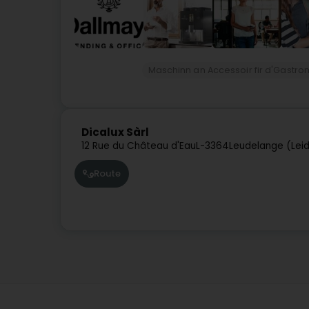
Maschinn an Accessoir fir d'Gastr
Dicalux Sàrl
12 Rue du Château d'Eau
L-3364
Leudelange (Lei
Route