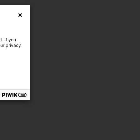
. If you
our privacy