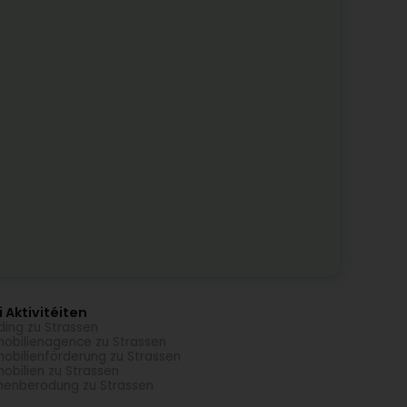
 Aktivitéiten
ding zu Strassen
obilienagence zu Strassen
obilienförderung zu Strassen
obilien zu Strassen
menberodung zu Strassen