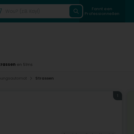
Fannt een
Professionnellen
trassen
en 51ms
enungsautomat
Strassen
1