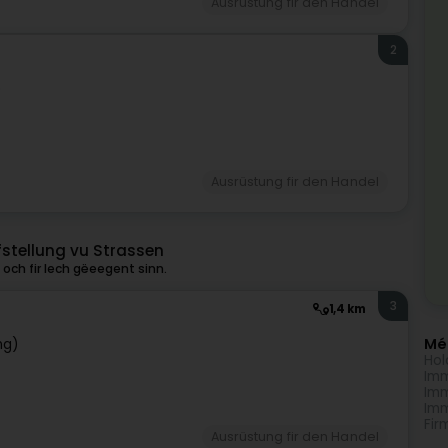
Ausrüstung fir den Handel
2
)
Ausrüstung fir den Handel
stellung vu Strassen
och fir Iech gëeegent sinn.
3
1,4 km
Méi
ng)
Hol
Imm
Imm
Imm
Fir
Ausrüstung fir den Handel