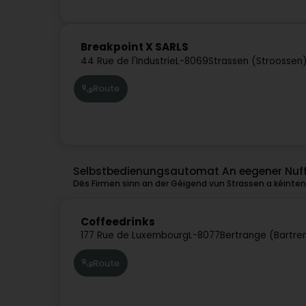
Breakpoint X SARLS
44 Rue de l'Industrie
L-8069
Strassen (Stroossen
Route
Selbstbedienungsautomat An eegener Nuff
Dës Firmen sinn an der Géigend vun Strassen a kéinten 
Coffeedrinks
177 Rue de Luxembourg
L-8077
Bertrange (Bartre
Route