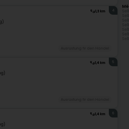
Mé
4
Sel
1,3 km
Sel
Sel
g)
Sel
Sel
Sel
Sel
Ausrüstung fir den Handel
5
1,4 km
ng)
Ausrüstung fir den Handel
6
1,4 km
ng)