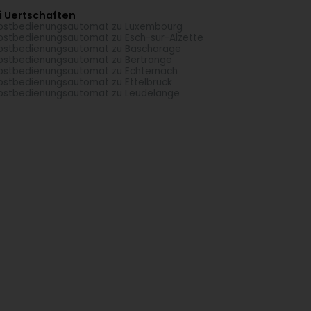
i Uertschaften
bstbedienungsautomat zu Luxembourg
bstbedienungsautomat zu Esch-sur-Alzette
bstbedienungsautomat zu Bascharage
bstbedienungsautomat zu Bertrange
bstbedienungsautomat zu Echternach
bstbedienungsautomat zu Ettelbruck
bstbedienungsautomat zu Leudelange