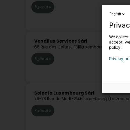
Route
English
Privac
We collect 
Vendilux Services Sàrl
accept, we'
66 Rue des Celtes
L-1318
Luxembourg (Lëtzebuer
policy.
Privacy po
Route
Selecta Luxembourg Sàrl
76-78 Rue de Merl
L-2146
Luxembourg (Lëtzebuer
Route