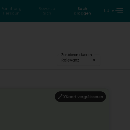
Fannt eng
Reverse
Sech
LU
Persoun
Sich
aloggen
Zortéieren duerch
Relevanz
D'Kaart vergréisseren