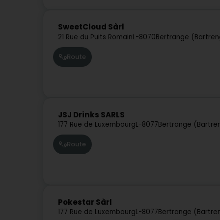
SweetCloud Sàrl
21 Rue du Puits Romain
L-8070
Bertrange (Bartren
Route
JSJ Drinks SARLS
177 Rue de Luxembourg
L-8077
Bertrange (Bartre
Route
Pokestar Sàrl
177 Rue de Luxembourg
L-8077
Bertrange (Bartre