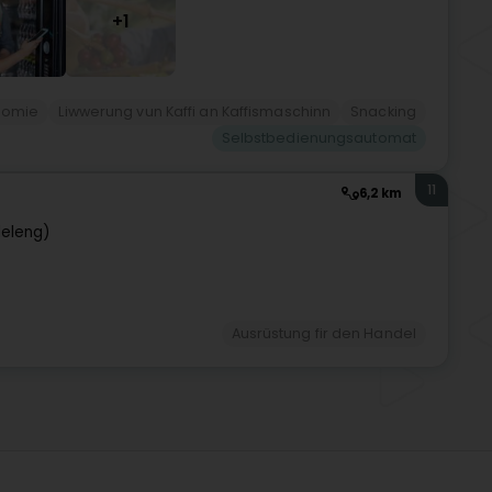
+1
onomie
Liwwerung vun Kaffi an Kaffismaschinn
Snacking
Selbstbedienungsautomat
11
6,2 km
deleng)
Ausrüstung fir den Handel