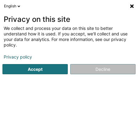
English
LU
Privacy on this site
We collect and process your data on this site to better
Raffinéiert Är Sich
understand how it is used. If you accept, we'll collect and use
your data for analytics. For more information, see our privacy
Méi 
Autour de moi
Online-Accès
Haut op
(1)
(1)
policy.
9
Informatiksberodung zu Strassen
Resultat(er) fir
en
Privacy policy
43ms
Accept
Decline
Startsäit
Computer Service
Informatiksberodung
Strass
1
Office Freylinger SA
234 Route d'Arlon
L-8010
Strassen (Stroossen)
Fondé à Luxembourg en 1966, notre Cabinet de Conseils
en Propriété Industrielle fournit une large gamme de
services :BrevetsMarquesDessins & ModèlesNoms de
DomainesFormalités PIContentieux PIValorisation de la