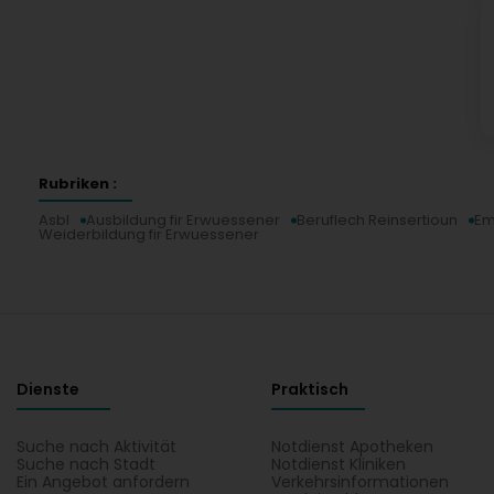
Rubriken :
Asbl
Ausbildung fir Erwuessener
Beruflech Reinsertioun
Em
Weiderbildung fir Erwuessener
Dienste
Praktisch
Suche nach Aktivität
Notdienst Apotheken
Suche nach Stadt
Notdienst Kliniken
Ein Angebot anfordern
Verkehrsinformationen