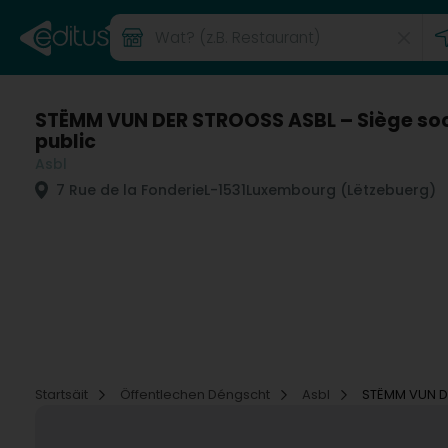
STËMM VUN DER STROOSS ASBL – Siège socia
public
Asbl
7 Rue de la Fonderie
L-1531
Luxembourg (Lëtzebuerg)
Startsäit
Öffentlechen Déngscht
Asbl
STËMM VUN DE