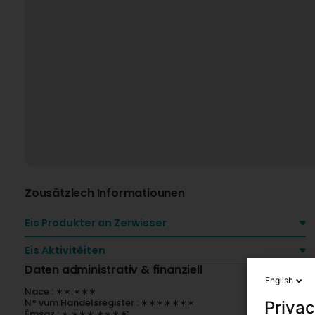
Zousätzlech Informatiounen
Eis Produkter an Zerwisser
Eis Aktivitéiten
Daten administrativ & finanziell
English
Nace : ∗∗.∗∗∗
N° vum Handelsregister : ∗∗∗∗∗∗∗
Privac
Ëmsaz : ∗ ∗∗∗ ∗∗∗ €