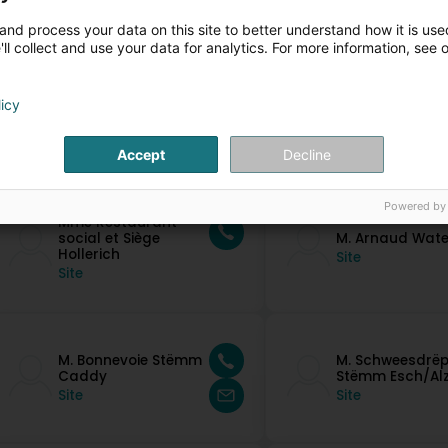
and process your data on this site to better understand how it is used
ll collect and use your data for analytics. For more information, see 
licy
ontakt Persounen
Accept
Decline
Powered by
Mme Restaurant
social et Siège
M. Arnaud Wate
Hollerich
Site
Site
M. Bonnevoie Stëmm
M. Schweesdrë
Caddy
Stëmm Esch/Alz
Site
Site