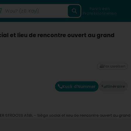
Fannt een
Professionnellen
l et lieu de rencontre ouvert au grand
Fax uweisen
Kuck d'Nummer
Itinéraire
R STROOSS ASBL – Siège social et lieu de rencontre ouvert au grand