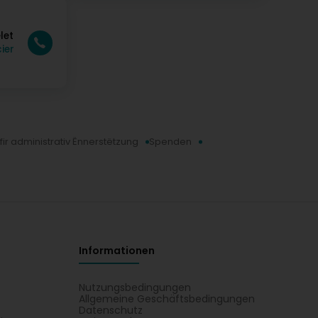
let
ier
fir administrativ Ënnerstëtzung
Spenden
Informationen
Nutzungsbedingungen
Allgemeine Geschäftsbedingungen
Datenschutz