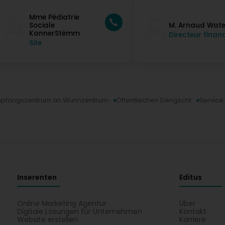
Mme Pédiatrie
Sociale
M. Arnaud Wate
KannerStëmm
Directeur financ
Site
pfangszentrum an Wunnzentrum
Öffentlechen Déngscht
Service 
Inserenten
Editus
Online Marketing Agentur
Über
Digitale Lösungen für Unternehmen
Kontakt
Website erstellen
Karriere