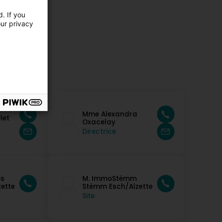
. If you
our privacy
Mme Alexandra
let
Oxacelay
Directrice
ps
M. ImmoStëmm
ette
Stëmm Esch/Alzette
Site