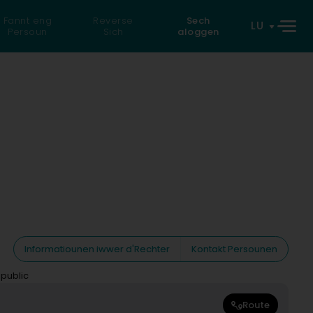
Fannt eng
Reverse
Sech
LU
Persoun
Sich
aloggen
Informatiounen iwwer d'Rechter
Kontakt Persounen
 public
Route