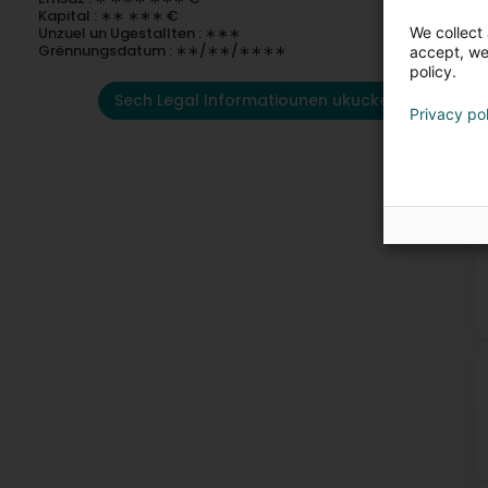
Kapital : ∗∗ ∗∗∗ €
We collect 
Unzuel un Ugestallten : ∗∗∗
Grënnungsdatum : ∗∗/∗∗/∗∗∗∗
accept, we'
policy.
Sech Legal Informatiounen ukucken
Privacy po
K