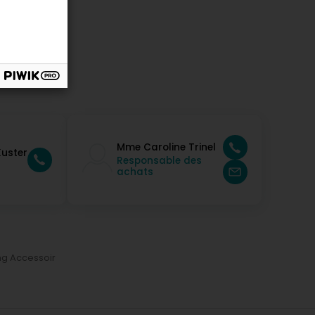
Mme Caroline Trinel
Kuster
Responsable des
achats
g Accessoir