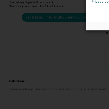
Privacy po
Unzuel un Ugestallten : ∗∗∗
Grënnungsdatum : ∗∗/∗∗/∗∗∗∗
Sech Legal Informatiounen ukucken
K
Rubriken :
Dammeschong
Häreschong
Liederschung
Liederwueren