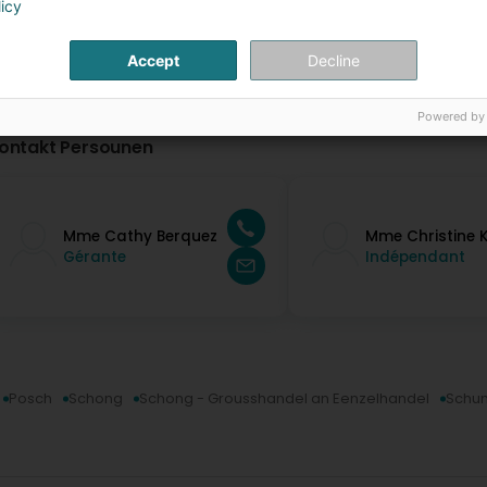
licy
Accept
Decline
Powered by
ontakt Persounen
Mme Cathy Berquez
Mme Christine 
Gérante
Indépendant
Posch
Schong
Schong - Grousshandel an Eenzelhandel
Schun