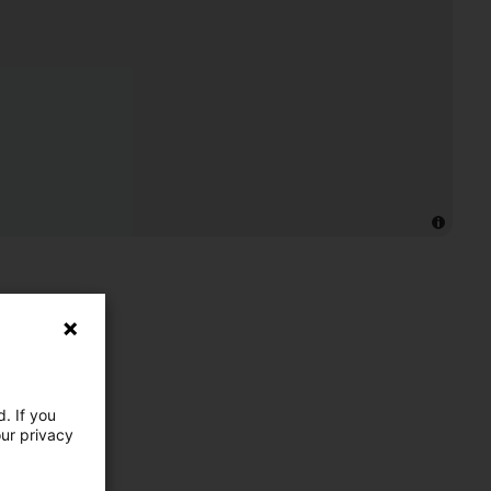
. If you
our privacy