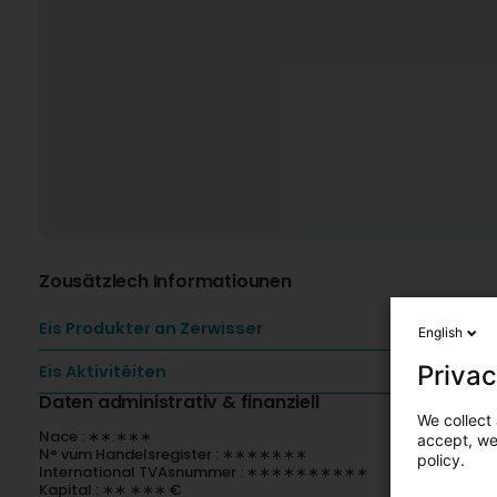
Zousätzlech Informatiounen
Eis Produkter an Zerwisser
English
Privac
Eis Aktivitéiten
Daten administrativ & finanziell
We collect 
Nace : ∗∗.∗∗∗
accept, we'
N° vum Handelsregister : ∗∗∗∗∗∗∗
policy.
International TVAsnummer : ∗∗∗∗∗∗∗∗∗∗
Kapital : ∗∗ ∗∗∗ €