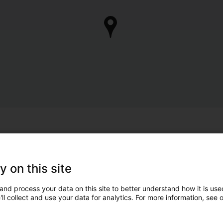
y on this site
and process your data on this site to better understand how it is used
ll collect and use your data for analytics. For more information, see 