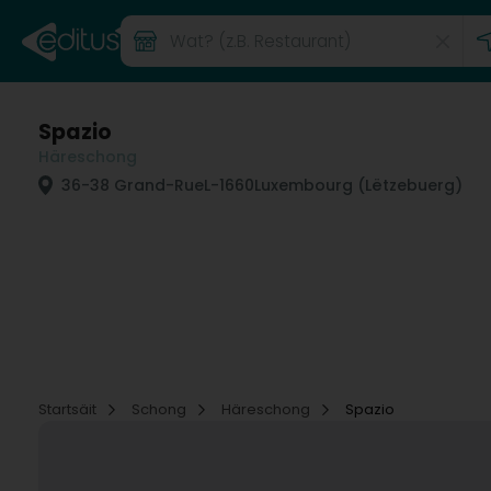
Spazio
Häreschong
36-38 Grand-Rue
L-1660
Luxembourg (Lëtzebuerg)
Startsäit
Schong
Häreschong
Spazio