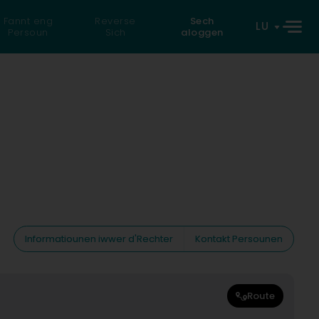
Fannt eng
Reverse
Sech
LU
Persoun
Sich
aloggen
Informatiounen iwwer d'Rechter
Kontakt Persounen
Route