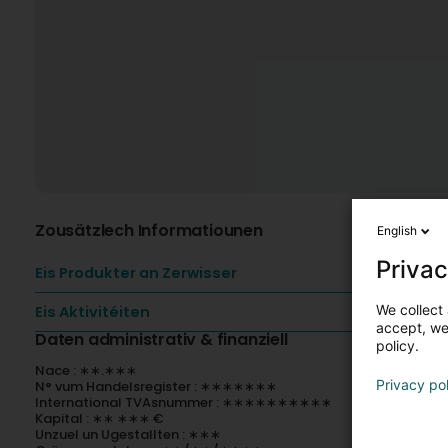
Zousätzlech Informatiounen
English
Privac
Eis Produkter an Zerwisser
We collect 
Eis Aktivitéiten
accept, we'
Daten administrativ & finanziell
policy.
Nace : ∗∗.∗∗∗
Privacy po
N° vum Handelsregister : ∗∗∗∗∗∗∗
International TVAsnummer : ∗∗∗∗∗∗∗∗∗∗
Kapital : ∗∗ ∗∗∗ €
Unzuel un Ugestallten : ∗∗∗