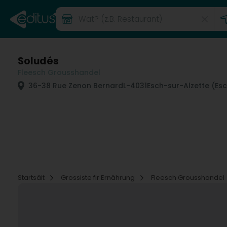
Soludés
Fleesch Grousshandel
36-38 Rue Zenon Bernard
L-4031
Esch-sur-Alzette (Es
Startsäit
Grossiste fir Ernährung
Fleesch Grousshandel