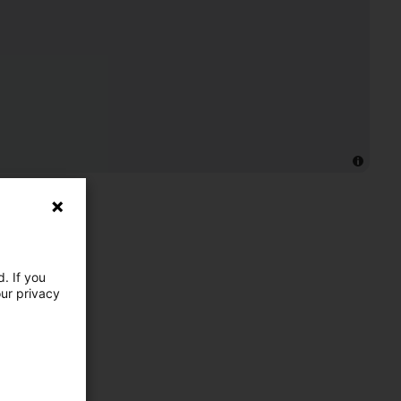
. If you
our privacy