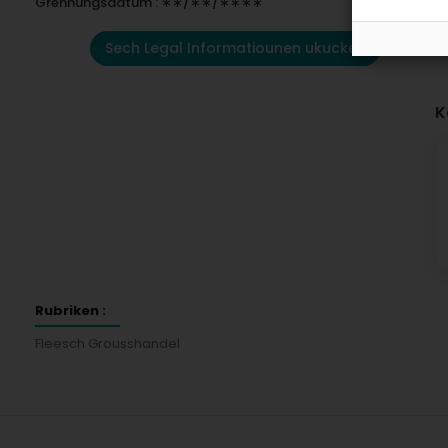
Grënnungsdatum : ∗∗/∗∗/∗∗∗∗
Sech Legal Informatiounen ukucken
K
Rubriken :
Fleesch Grousshandel