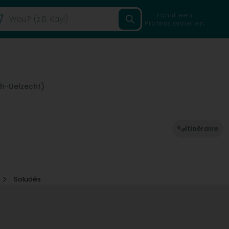
Fannt een
Professionnellen
ch-Uelzecht)
Itinéraire
Soludés