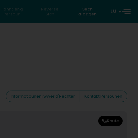
Fannt eng
Reverse
Sech
LU
Persoun
Sich
aloggen
Informatiounen iwwer d'Rechter
Kontakt Persounen
Route