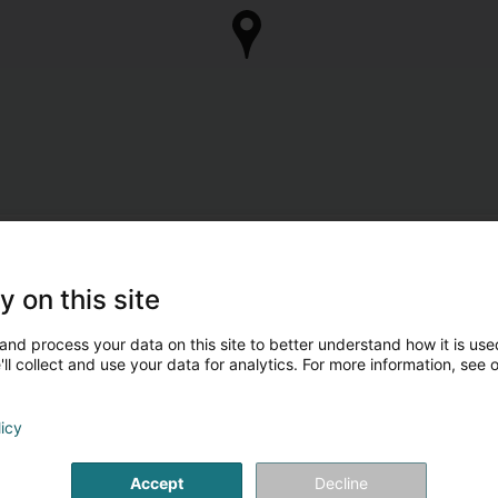
y on this site
and process your data on this site to better understand how it is used
ll collect and use your data for analytics. For more information, see 
licy
Accept
Decline