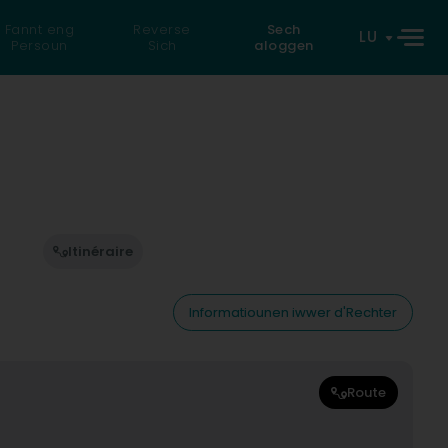
Fannt eng
Reverse
Sech
LU
Persoun
Sich
aloggen
Itinéraire
Informatiounen iwwer d'Rechter
Route