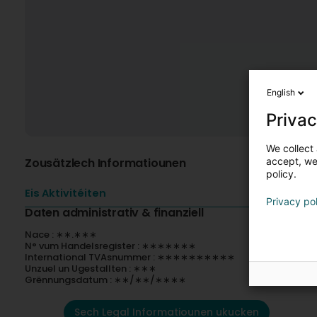
English
Privac
We collect 
Zousätzlech Informatiounen
accept, we'
policy.
Eis Aktivitéiten
Privacy po
Daten administrativ & finanziell
Nace : ∗∗.∗∗∗
N° vum Handelsregister : ∗∗∗∗∗∗∗
International TVAsnummer : ∗∗∗∗∗∗∗∗∗∗
Unzuel un Ugestallten : ∗∗∗
Grënnungsdatum : ∗∗/∗∗/∗∗∗∗
Sech Legal Informatiounen ukucken