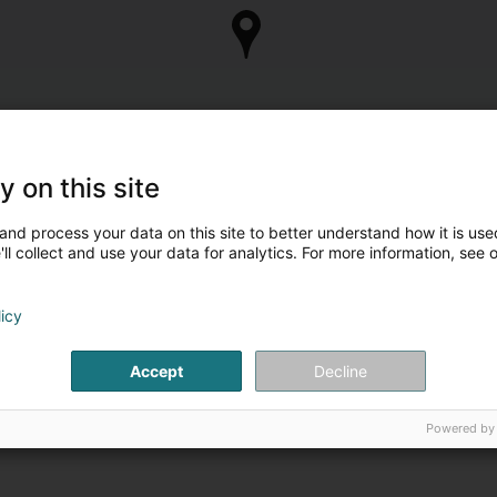
y on this site
and process your data on this site to better understand how it is used
ll collect and use your data for analytics. For more information, see 
licy
Accept
Decline
Powered by