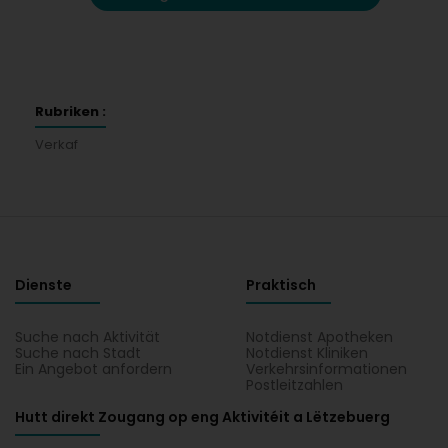
Rubriken :
Verkaf
Dienste
Praktisch
Suche nach Aktivität
Notdienst Apotheken
Suche nach Stadt
Notdienst Kliniken
Ein Angebot anfordern
Verkehrsinformationen
Postleitzahlen
Hutt direkt Zougang op eng Aktivitéit a Lëtzebuerg