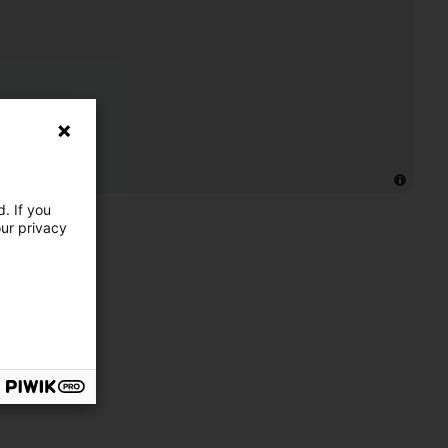
. If you
our privacy