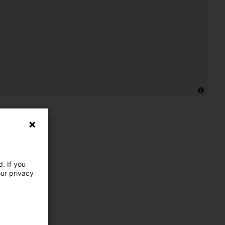
. If you
our privacy