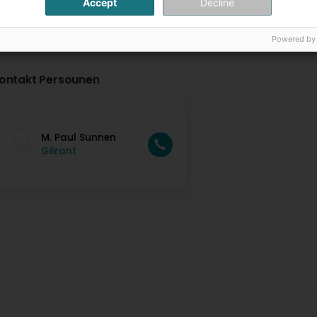
Accept
Decline
Powered by
ontakt Persounen
M. Paul Sunnen
Gérant