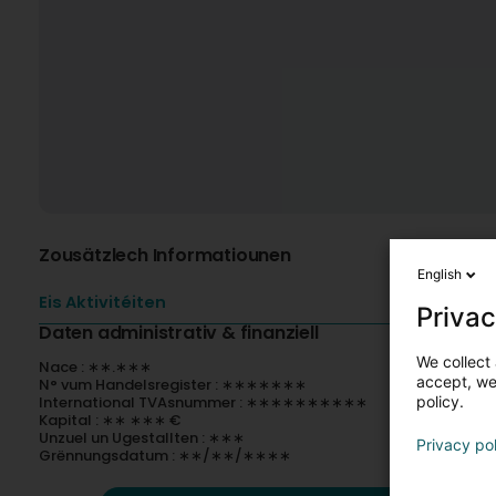
Zousätzlech Informatiounen
English
Eis Aktivitéiten
Privac
Daten administrativ & finanziell
We collect 
Nace : ∗∗.∗∗∗
accept, we'
N° vum Handelsregister : ∗∗∗∗∗∗∗
International TVAsnummer : ∗∗∗∗∗∗∗∗∗∗
policy.
Kapital : ∗∗ ∗∗∗ €
Unzuel un Ugestallten : ∗∗∗
Privacy po
Grënnungsdatum : ∗∗/∗∗/∗∗∗∗