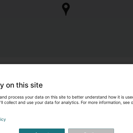
y on this site
and process your data on this site to better understand how it is used
ll collect and use your data for analytics. For more information, see 
licy