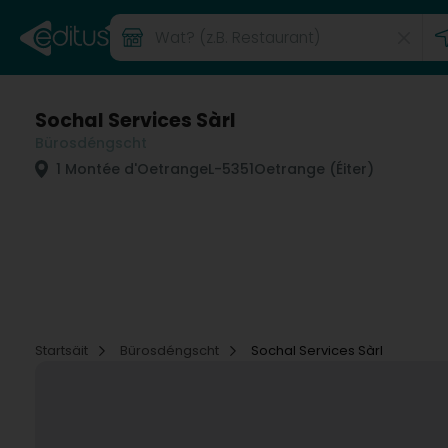
Sochal Services Sàrl
Bürosdéngscht
1 Montée d'Oetrange
L-5351
Oetrange (Éiter)
Startsäit
Bürosdéngscht
Sochal Services Sàrl