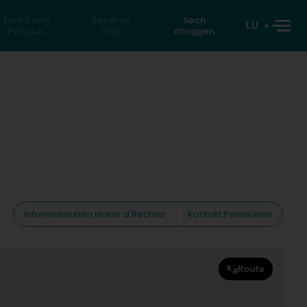
Fannt eng
Reverse
Sech
LU
Persoun
Sich
aloggen
Informatiounen iwwer d'Rechter
Kontakt Persounen
Route