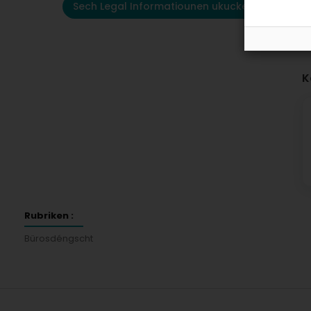
Sech Legal Informatiounen ukucken
K
Rubriken :
Bürosdéngscht