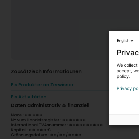
English
Privac
We collect 
Zousätzlech Informatiounen
accept, we'
policy.
Eis Produkter an Zerwisser
Privacy po
Eis Aktivitéiten
Daten administrativ & finanziell
Nace : ∗∗.∗∗∗
N° vum Handelsregister : ∗∗∗∗∗∗∗
International TVAsnummer : ∗∗∗∗∗∗∗∗∗∗
Kapital : ∗∗ ∗∗∗ €
Grënnungsdatum : ∗∗/∗∗/∗∗∗∗