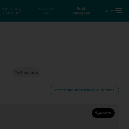
Fannt eng
Reverse
Sech
LU
Persoun
Sich
aloggen
Itinéraire
Informatiounen iwwer d'Rechter
Route