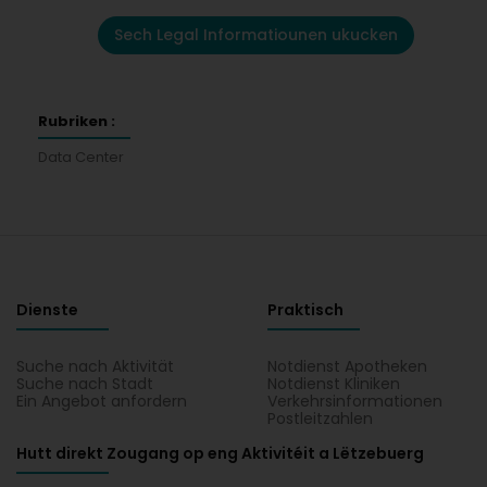
Sech Legal Informatiounen ukucken
Rubriken :
Data Center
Dienste
Praktisch
Suche nach Aktivität
Notdienst Apotheken
Suche nach Stadt
Notdienst Kliniken
Ein Angebot anfordern
Verkehrsinformationen
Postleitzahlen
Hutt direkt Zougang op eng Aktivitéit a Lëtzebuerg