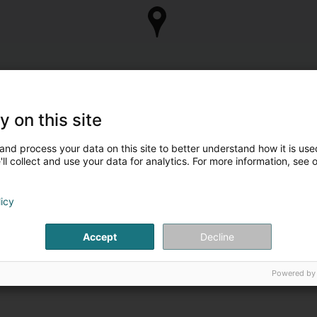
y on this site
and process your data on this site to better understand how it is used
ll collect and use your data for analytics. For more information, see 
licy
Accept
Decline
Powered by