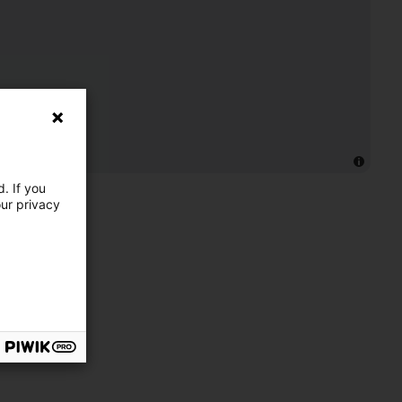
. If you
our privacy