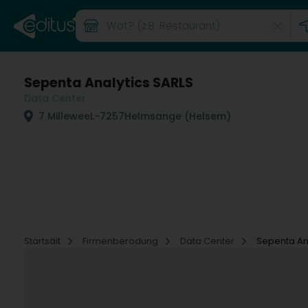
Sepenta Analytics SARLS
Data Center
7 Millewee
L-7257
Helmsange (Helsem)
Startsäit
Firmenberodung
Data Center
Sepenta An