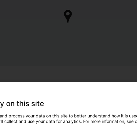
y on this site
and process your data on this site to better understand how it is used
ll collect and use your data for analytics. For more information, see 