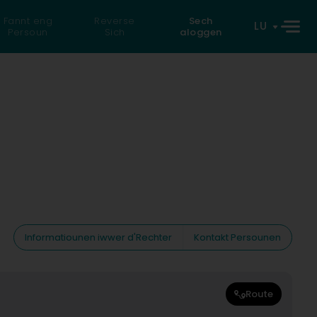
Fannt eng
Reverse
Sech
LU
Persoun
Sich
aloggen
Informatiounen iwwer d'Rechter
Kontakt Persounen
Route