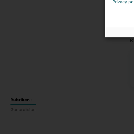
Privacy po
K
Rubriken :
Generalisten