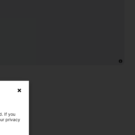
. If you
our privacy