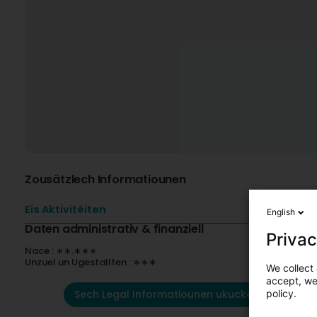
Zousätzlech Informatiounen
Eis Aktivitéiten
English
Daten administrativ & finanziell
Privac
Nace : ∗∗.∗∗∗
Unzuel un Ugestallten : ∗∗∗
We collect 
accept, we'
Sech Legal Informatiounen ukucken
policy.