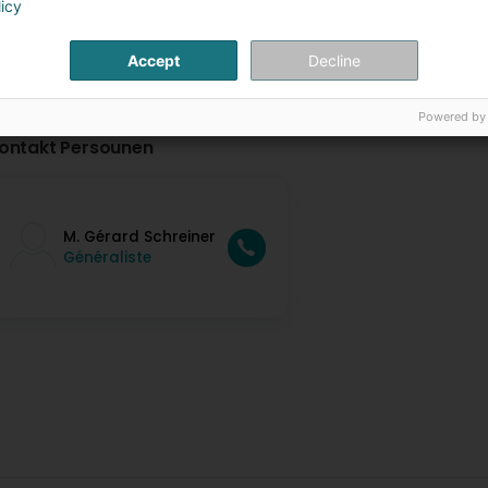
licy
Accept
Decline
Powered by
ontakt Persounen
M. Gérard Schreiner
Généraliste