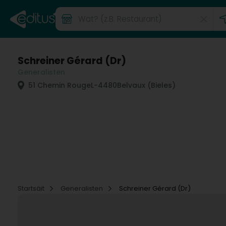
Schreiner Gérard (Dr)
Generalisten
51 Chemin Rouge
L-4480
Belvaux (Bieles)
Startsäit
Generalisten
Schreiner Gérard (Dr)