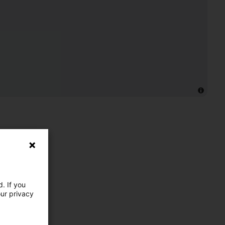
. If you
our privacy