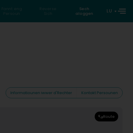
Fannt eng
Reverse
Sech
LU
Persoun
Sich
aloggen
Informatiounen iwwer d'Rechter
Kontakt Persounen
Route