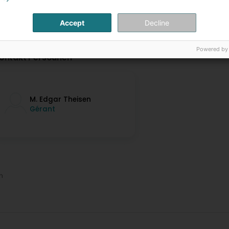
Accept
Decline
Powered by
ontakt Persounen
M. Edgar Theisen
Gérant
n