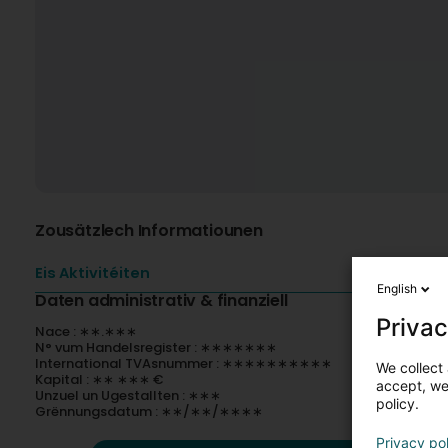
Zousätzlech Informatiounen
Eis Aktivitéiten
English
Daten administrativ & finanziell
Privac
Nace : ∗∗.∗∗∗
N° vum Handelsregister : ∗∗∗∗∗∗∗
International TVAsnummer : ∗∗∗∗∗∗∗∗∗∗
We collect 
Kapital : ∗∗ ∗∗∗ €
accept, we'
Unzuel un Ugestallten : ∗∗∗
policy.
Grënnungsdatum : ∗∗/∗∗/∗∗∗∗
Privacy po