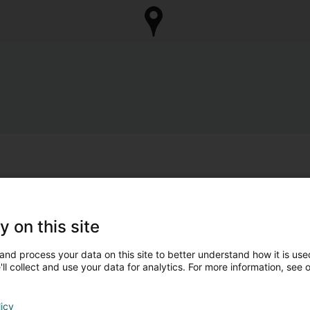
y on this site
and process your data on this site to better understand how it is used
ll collect and use your data for analytics. For more information, see 
licy