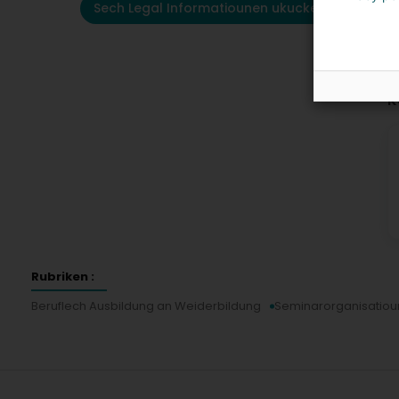
Sech Legal Informatiounen ukucken
K
Rubriken :
Beruflech Ausbildung an Weiderbildung
Seminarorganisatiou