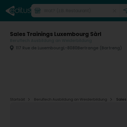
Sales Trainings Luxembourg Sàrl
Beruflech Ausbildung an Weiderbildung
117 Rue de Luxembourg
L-8080
Bertrange (Bartreng)
Startsäit
Beruflech Ausbildung an Weiderbildung
Sales