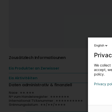
English
Privac
Zousätzlech Informatiounen
We collect 
Eis Produkter an Zerwisser
accept, we'
policy.
Eis Aktivitéiten
Privacy po
Daten administrativ & finanziell
Nace : ∗∗.∗∗∗
N° vum Handelsregister : ∗∗∗∗∗∗∗
International TVAsnummer : ∗∗∗∗∗∗∗∗∗∗
Grënnungsdatum : ∗∗/∗∗/∗∗∗∗