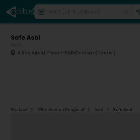
Safe Asbl
Asbl
4 Rue Albert Simon
L-5315
Contern (Conter)
Startsäit
Öffentlechen Déngscht
Asbl
Safe Asbl