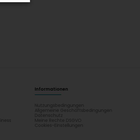
Informationen
Nutzungsbedingungen
Allgemeine Geschäftsbedingungen
Datenschutz
iness
Meine Rechte DSGVO
t
Cookies-Einstellungen