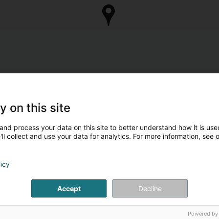
y on this site
and process your data on this site to better understand how it is used
ll collect and use your data for analytics. For more information, see 
licy
Accept
Decline
Powered by