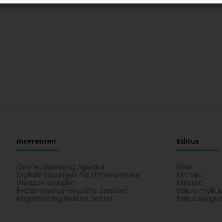
Inserenten
Editus
Online Marketing Agentur
Über
Digitale Lösungen für Unternehmen
Kontakt
Website erstellen
Karriere
E-Commerce-Website erstellen
Editus myBus
Registrierung Gelben Seiten
Editus Insigh