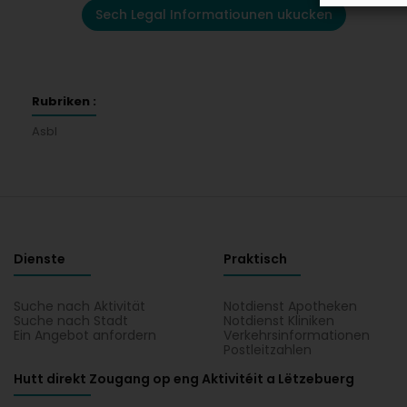
Sech Legal Informatiounen ukucken
Rubriken :
Asbl
Dienste
Praktisch
Suche nach Aktivität
Notdienst Apotheken
Suche nach Stadt
Notdienst Kliniken
Ein Angebot anfordern
Verkehrsinformationen
Postleitzahlen
Hutt direkt Zougang op eng Aktivitéit a Lëtzebuerg