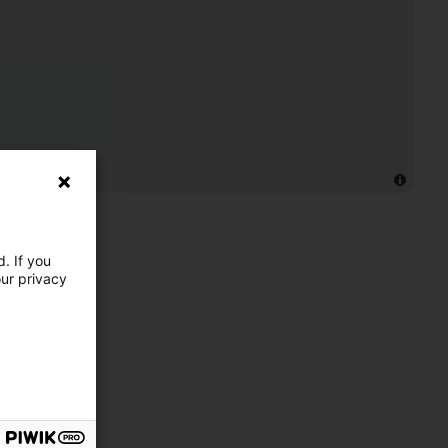
. If you
our privacy