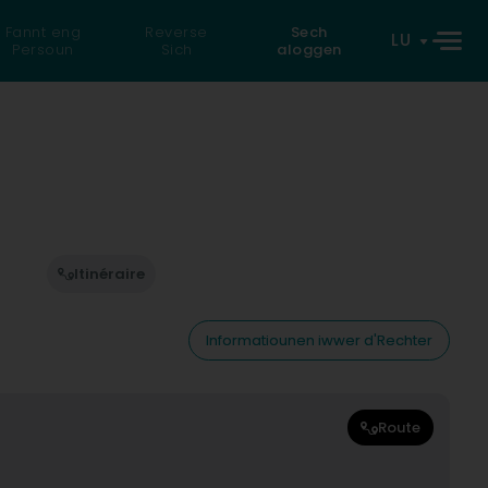
Fannt eng
Reverse
Sech
LU
Persoun
Sich
aloggen
Itinéraire
Informatiounen iwwer d'Rechter
Route