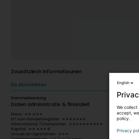
Zousätzlech Informatiounen
English
Eis Aktivitéiten
Privac
Dammekleedung
Daten administrativ & finanziell
We collect 
accept, we'
Nace : ∗∗.∗∗∗
policy.
N° vum Handelsregister : ∗∗∗∗∗∗∗
International TVAsnummer : ∗∗∗∗∗∗∗∗∗∗
Kapital : ∗∗ ∗∗∗ €
Privacy po
Unzuel un Ugestallten : ∗∗∗
Grënnungsdatum : ∗∗/∗∗/∗∗∗∗