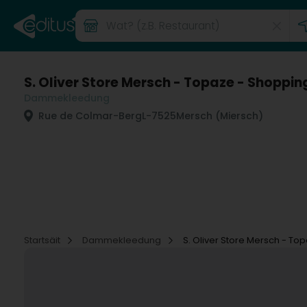
S. Oliver Store Mersch - Topaze - Shoppin
Dammekleedung
Rue de Colmar-Berg
L-7525
Mersch (Miersch)
Startsäit
Dammekleedung
S. Oliver Store Mersch - To