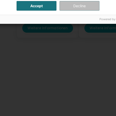
Boutique Activ By
Miss Sybel Fash
Accept
Decline
Bamberg
4 Rue Wurth-Paqu
Luxembourg (Lëtz
40-42 Grand-Rue
L-9050
Ettelbruck (Ettelbréck)
Powered by
Weitere Informationen
Weitere Infor