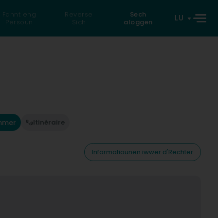
Fannt eng
Reverse
Sech
LU
Persoun
Sich
aloggen
mmer
Itinéraire
Informatiounen iwwer d'Rechter