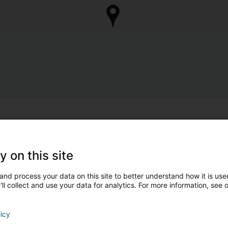
Sidd Dir de Besëtzer 
Huelt d'Kontroll vun Ärem Geschäft 
y on this site
Verwalte mäi 
and process your data on this site to better understand how it is used
Andere Professiounelle mat dëse Suj
ll collect and use your data for analytics. For more information, see 
licy