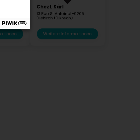
ion Sàrl
Chez L Sàrl
et
L-2737
13 Rue St Antoine
L-9205
ebuerg)
Diekirch (Dikrech)
mationen
Weitere Informationen