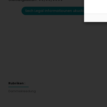
Sech Legal Informatiounen ukucken
Rubriken :
Dammekleedung