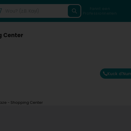
Fannt een
Professionnellen
g Center
Kuck d'Nu
paze - Shopping Center