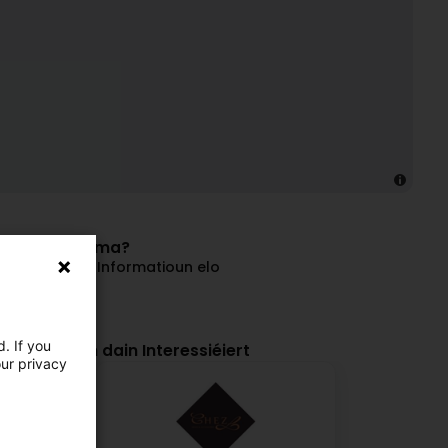
vun dëser Firma?
an update Är Informatioun elo
Geschäft
. If you
et hunn och dain Interessiéiert
our privacy