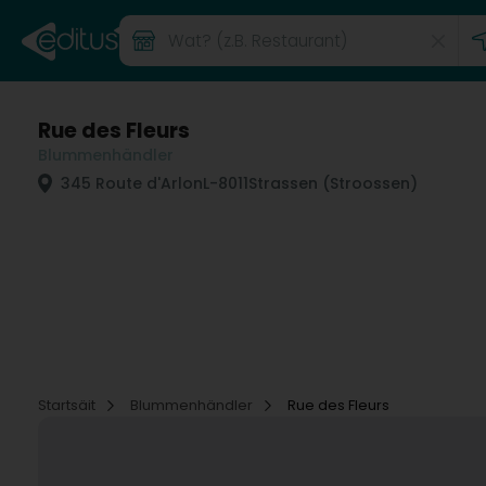
Rue des Fleurs
Blummenhändler
345 Route d'Arlon
L-8011
Strassen (Stroossen)
Startsäit
Blummenhändler
Rue des Fleurs