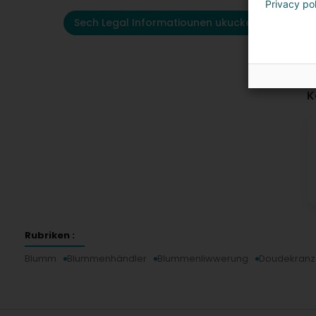
Privacy po
Sech Legal Informatiounen ukucken
K
Rubriken :
Blumm
Blummenhändler
Blummenliwwerung
Doudekranz