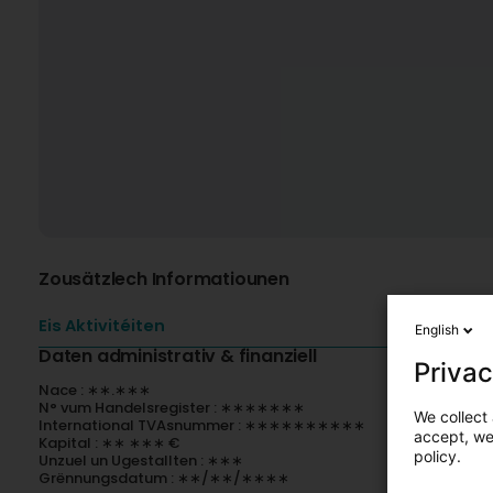
Zousätzlech Informatiounen
Eis Aktivitéiten
English
Daten administrativ & finanziell
Privac
Nace : ∗∗.∗∗∗
N° vum Handelsregister : ∗∗∗∗∗∗∗
We collect 
International TVAsnummer : ∗∗∗∗∗∗∗∗∗∗
accept, we'
Kapital : ∗∗ ∗∗∗ €
policy.
Unzuel un Ugestallten : ∗∗∗
Grënnungsdatum : ∗∗/∗∗/∗∗∗∗