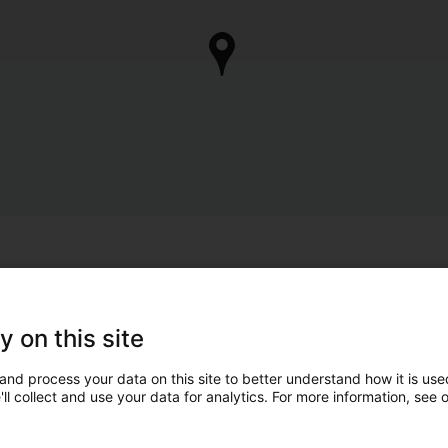
y on this site
and process your data on this site to better understand how it is used
ll collect and use your data for analytics. For more information, see 