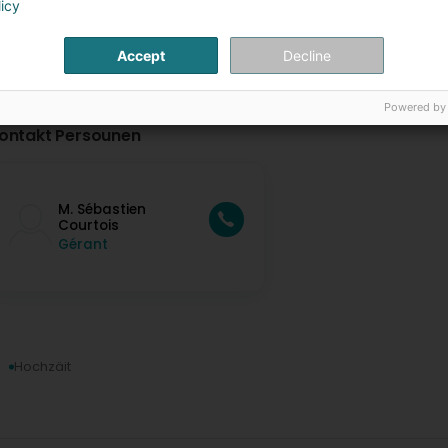
licy
Accept
Decline
Powered by
ontakt Persounen
M. Sébastien
Courtois
Gérant
Hochzäit