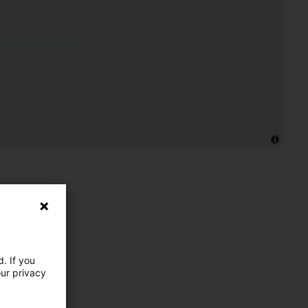
. If you
our privacy