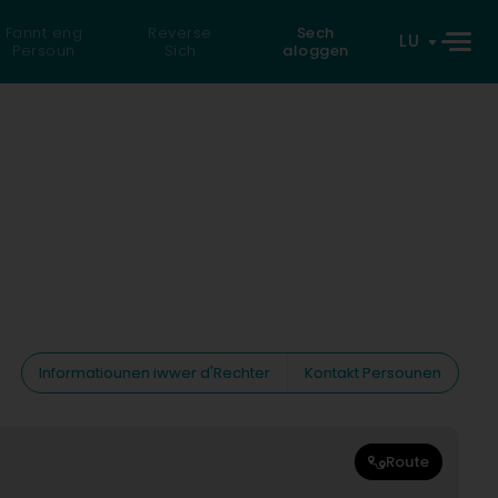
Fannt eng
Reverse
Sech
LU
Persoun
Sich
aloggen
Informatiounen iwwer d'Rechter
Kontakt Persounen
Route