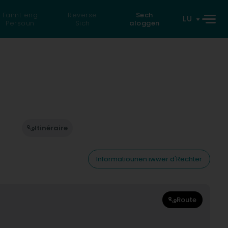
Fannt eng
Reverse
Sech
LU
Persoun
Sich
aloggen
Itinéraire
Informatiounen iwwer d'Rechter
Route