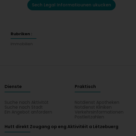
Sech Legal Informatiounen ukucken
Rubriken :
Immobilien
Dienste
Praktisch
Suche nach Aktivität
Notdienst Apotheken
Suche nach Stadt
Notdienst Kliniken
Ein Angebot anfordern
Verkehrsinformationen
Postleitzahlen
Hutt direkt Zougang op eng Aktivitéit a Lëtzebuerg