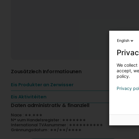
English
Privac
We collect 
Zousätzlech Informatiounen
accept, we'
policy.
Eis Produkter an Zerwisser
Privacy po
Eis Aktivitéiten
Daten administrativ & finanziell
Nace : ∗∗.∗∗∗
N° vum Handelsregister : ∗∗∗∗∗∗∗
International TVAsnummer : ∗∗∗∗∗∗∗∗∗∗
Grënnungsdatum : ∗∗/∗∗/∗∗∗∗