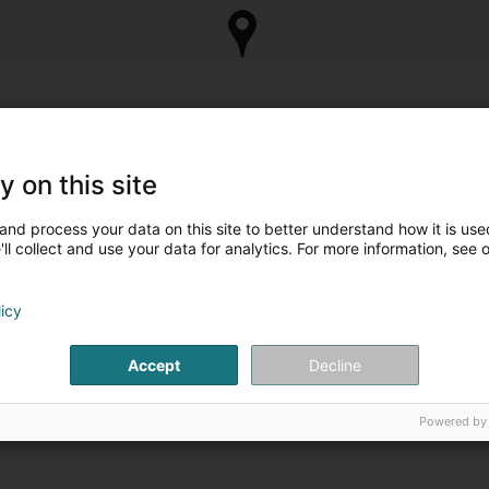
y on this site
and process your data on this site to better understand how it is used
ll collect and use your data for analytics. For more information, see 
licy
Accept
Decline
Powered by