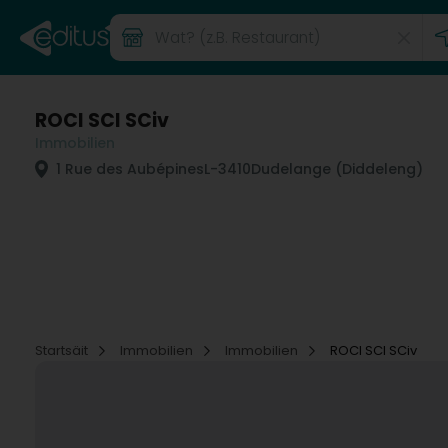
ROCI SCI SCiv
Immobilien
1 Rue des Aubépines
L-3410
Dudelange (Diddeleng)
Startsäit
Immobilien
Immobilien
ROCI SCI SCiv