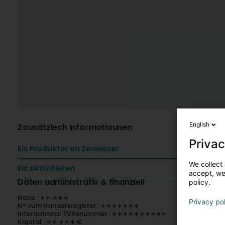
English
Zousätzlech Informatiounen
Privac
Eis Produkter an Zerwisser
We collect 
Eis Aktivitéiten
accept, we'
Daten administrativ & finanziell
policy.
Nace : ∗∗.∗∗∗
Privacy po
N° vum Handelsregister : ∗∗∗∗∗∗∗
International TVAsnummer : ∗∗∗∗∗∗∗∗∗∗
Kapital : ∗∗ ∗∗∗ €