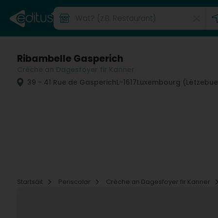
Ribambelle Gasperich
Crèche an Dagesfoyer fir Kanner
39 - 41 Rue de Gasperich
L-1617
Luxembourg (Lëtzebue
Startsäit
Periscolar
Crèche an Dagesfoyer fir Kanner