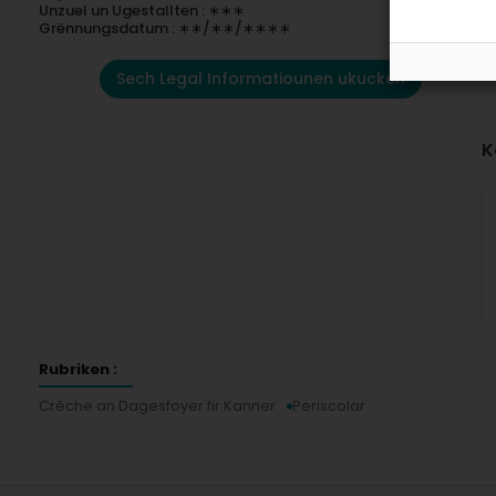
Unzuel un Ugestallten : ∗∗∗
Grënnungsdatum : ∗∗/∗∗/∗∗∗∗
Sech Legal Informatiounen ukucken
K
Rubriken :
Crèche an Dagesfoyer fir Kanner
Periscolar