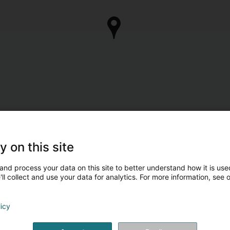
y on this site
and process your data on this site to better understand how it is used
ll collect and use your data for analytics. For more information, see 
licy