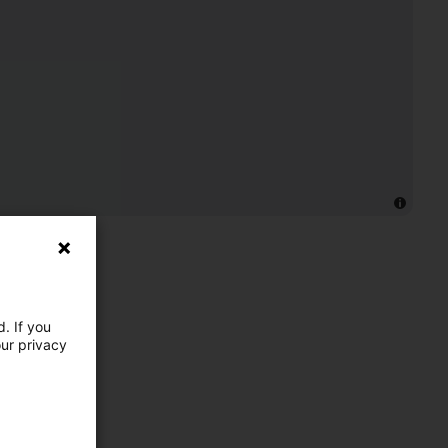
. If you
our privacy