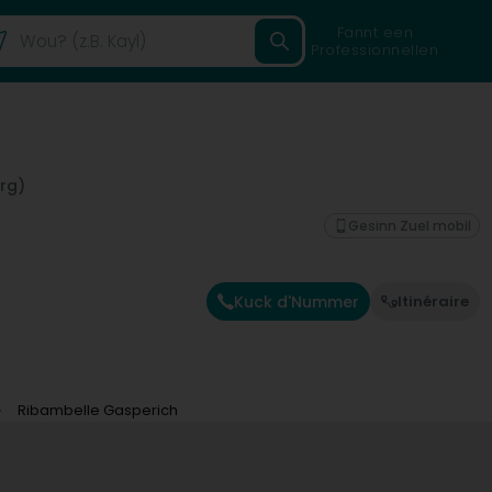
Fannt een
Professionnellen
rg)
Gesinn Zuel mobil
Kuck d'Nummer
Itinéraire
Ribambelle Gasperich