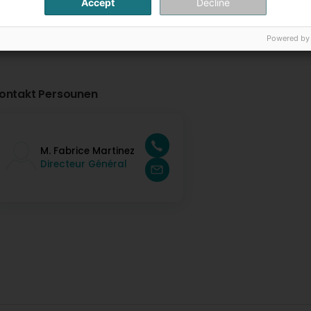
Accept
Decline
Powered by
ontakt Persounen
M. Fabrice Martinez
Directeur Général