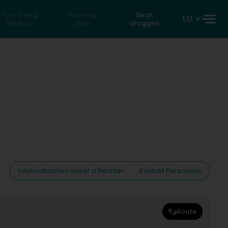
Fannt eng
Reverse
Sech
LU
Persoun
Sich
aloggen
Informatiounen iwwer d'Rechter
Kontakt Persounen
Route