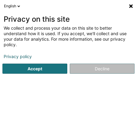
English
LU
Privacy on this site
We collect and process your data on this site to better
Raffinéiert Är Sich
understand how it is used. If you accept, we'll collect and use
your data for analytics. For more information, see our privacy
Autour de moi
Esch-sur-Alzette
Parking
Zit
(2)
(1)
policy.
3
sécherheetsfilm
Resultat(er) fir
en 57ms
Privacy policy
Startsäit
Verglasung
sécherheetsfilm
Accept
Decline
1
Sign Consulting Sàrl
16 Rue Marcel Reuland
L-4305
Esch-sur-Alzette (Esch-Uelzecht)
Notre société est implantée depuis 2005 à Esch-sur-
Alzette dans le domaine de la signalétique architecturale
:Intérieure : plaquettes de porte, panneaux directionnels,
panneaux de sécurité, vinyles décoratifs, vinyles
photoluminescent,...