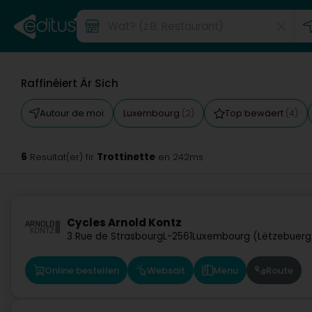
Raffinéiert Är Sich
Autour de moi
Luxembourg
Top bewäert
(2)
(4)
6
Trottinette
Resultat(er) fir
en 242ms
Cycles Arnold Kontz
3 Rue de Strasbourg
L-2561
Luxembourg (Lëtzebuerg
Online bestellen
Websäit
Menu
Route