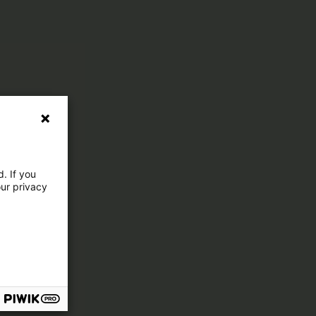
. If you
our privacy