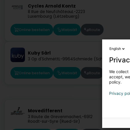
Cycles Arnold Kontz
8 Rue de Neufchâteau
L-2223
Luxembourg (Lëtzebuerg)
Online bestellen
Websäit
Route
English
Kuby Sàrl
Privac
3 Op d'Schmëtt
L-9964
Schmiede (Schmëdd)
We collect 
Online bestellen
Websäit
Route
accept, we'
policy.
Privacy po
Movedifferent
3 Route de Grevenmacher
L-6912
Roodt-sur-Syre (Rued-Sir)