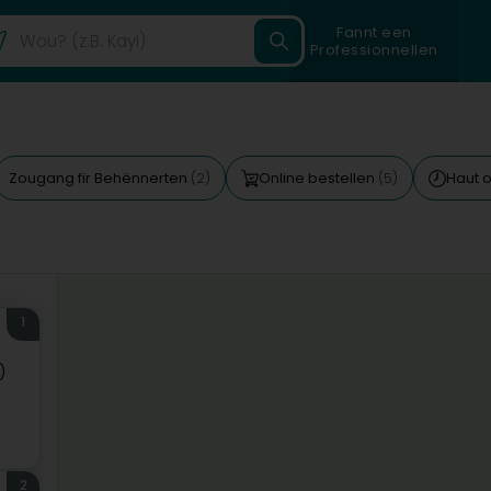
Fannt een
Professionnellen
Zougang fir Behënnerten
Online bestellen
Haut 
(2)
(5)
1
)
2