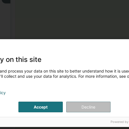
3
y on this site
and process your data on this site to better understand how it is used
ll collect and use your data for analytics. For more information, see 
licy
4
Accept
Decline
Powered by