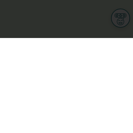
Informationen
Nutzungsbedingungen
Allgemeine Geschäftsbedingungen
Datenschutz
iness
Meine Rechte DSGVO
t
Cookies-Einstellungen
ionnellen
Garage, transport an mobilitéit
Handel
sondheet
Privatsecteur
Schéinheet, Sport a Wellness