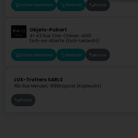
Online bestellen
Websäit
Route
Objets-Pubart
41-43 Rue Clair-Chêne
L-4061
Esch-sur-Alzette (Esch-Uelzecht)
Online bestellen
Websäit
Route
LUX-Trotters SARLS
16b Rue Mercier
L-8186
Kopstal (Koplescht)
Route