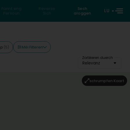
Fannt eng
Reverse
Sech
LU
Persoun
Sich
aloggen
Méi Filteren
op
(5)
Zortéieren duerch
Relevanz
schrumpfen Kaart