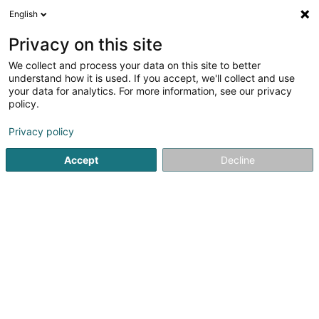
English
LU
Privacy on this site
We collect and process your data on this site to better
Raffinéiert Är Sich
understand how it is used. If you accept, we'll collect and use
your data for analytics. For more information, see our privacy
Autour de moi
Luxembourg
Online bestellen
(2)
(3)
policy.
4
Kicker
Resultat(er) fir
en 38ms
Privacy policy
Startsäit
Spiller an Spillsaachen
Kicker
Accept
Decline
1
JMC Billard
3 Rue de Turi
L-3378
Livange (Léiweng)
Depuis 1986 JMC Billard fait partie des plus grands
revendeurs en jeux d’intérieur. Notre activité s’adresse
aux professionnels (exploitants de jeux, bowlings, salles
de billard…), mais aussi aux particuliers qui souhaitent
avoir chez eux l’ambiance...