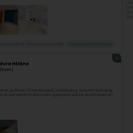
Lab
Spe
Spe
Spe
+3
teopathie fir d'Schwangerschaft
Osteopathie fir Kanner
3
févre Hélène
(Ëlwen)
ne, zu Ëlwen (Troisvierges), Lëtzebuerg, wou mir Iech eng
n Är perséinlech Besoinen ugepasst ass.Eis qualifizéiert an