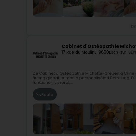
Ki
Cabinet d'Ostéopathie Micho
17 Rue du Moulin
L-9650
Esch-sur-Sûr
De Cabinet d’Ostéopathie Michotte-Creuen a Crine-Co
fir eng global, human a personaliséiert Betreiung. D
funktionell, viszeral,...
Route