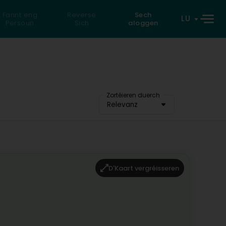
Fannt eng
Reverse
Sech
LU
Persoun
Sich
aloggen
Zortéieren duerch
Relevanz
D'Kaart vergréisseren