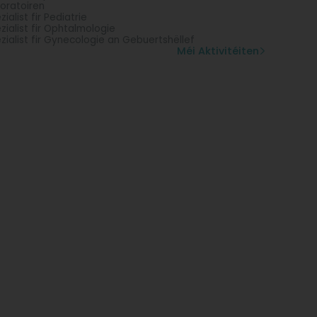
oratoiren
zialist fir Pediatrie
zialist fir Ophtalmologie
zialist fir Gynecologie an Gebuertshëllef
Méi Aktivitéiten