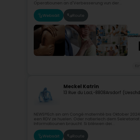
Operatiounen an d'Verbesserung vun der...
Websäit
Route
Ki
Meckel Katrin
13 Rue du Lac
L-8808
Arsdorf (Ueschd
NEWS!!!Ech sin am Congé maternité bis Oktober 2024
een RDV ze huelen. Oder natierlech dem Sekretariat ur
Informatiounen braucht. Si bléiwen dei...
Websäit
Route