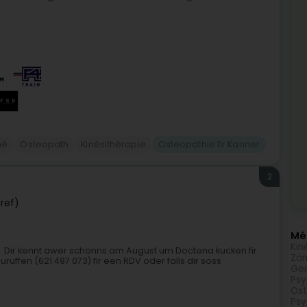
né
Osteopath
Kinésithérapie
Osteopathie fir Kanner
2
ref)
Méi
Kin
. Dir kennt awer schonns am August um Doctena kucken fir
Zän
uffen (621 497 073) fir een RDV oder falls dir soss
Gen
Psy
Os
Psy