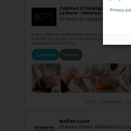
Cabinet d'Ostéopathie et de 
Privacy po
Lefèvre - Henrion - Targa
42 Route de Longwy
L-4830
Rodange
Notre Cabinet de Kinésithérapie et d'Ostéopathie s
à 19h30, sur rendez-vous.Nous prenons en charge le
catégories de soins :La...
Websäit
Route
Kiné
Osteopath
Os
Buffon Lucie
25 Route d'Arlon
L-8410
Steinfort (St