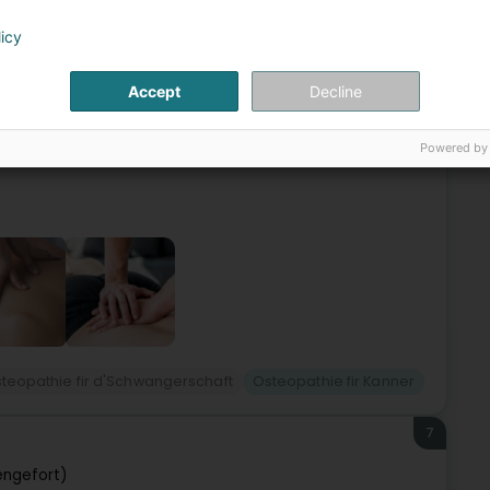
6
Kinésithérapie Neuberg -
licy
 (Rodange)
Accept
Decline
itué à Rodange vous accueille du lundi au vendredi de 8h00
s nourrissons, enfants, adultes et femmes enceintes.Nos
Powered by
teopathie fir d'Schwangerschaft
Osteopathie fir Kanner
7
engefort)