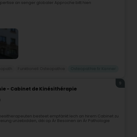
Expertise an senger globaler Approche bitt hien
eopath
Funktionell Osteopathie
Osteopathie fir Kanner
9
ie - Cabinet de Kinésithérapie
)
nesitherapeuten besteet empfänkt Iech an hirem Cabinet zu
treiung unzebidden, déi op Är Besoinen an Är Pathologie