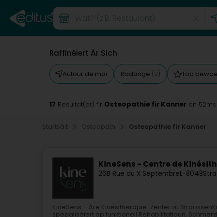
Raffinéiert Är Sich
Autour de moi
Rodange
Top bewäe
(2)
17
Osteopathie fir Kanner
Resultat(er) fir
en 52ms
Startsäit
Osteopath
Osteopathie fir Kanner
KineSens - Centre de Kinésit
26B Rue du X Septembre
L-8048
Stra
KineSens – Äre Kinésitherapie-Zenter zu StroossenK
spezialiséiert op funktionell Rehabilitatioun, Schm