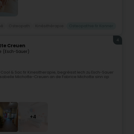
né
Osteopath
Kinésithérapie
Osteopathie fir Kanner
4
tte Creuen
e (Esch-Sauer)
ol & Sac fir Kinesitherapie, begréisst Iech zu Esch-Sauer
’Isabelle Michotte-Creuen an de Fabrice Michotte sinn op
+4