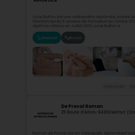
Lucie Buffon est une ostéopathe diplômée, basée da
Steinfort.Après 5 années de formation au Centre d'O
diplôme obtenu en Juillet 2013, Lucie Buffon a...
Websäit
Route
Osteopath
Os
De Preval Roman
25 Route d'Arlon
L-8410
Steinfort (St
Roman de Preval ass en Osteopath, diploméiert vum