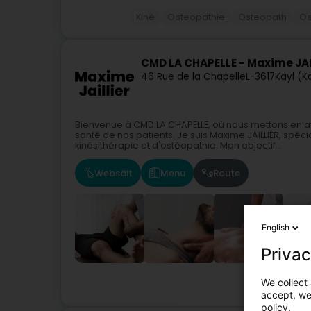
Kiné
Osteopathie
Osteopath
Os
CMD LA CHAPELLE - Maxime JAI
46 Rue de la Chapelle
L-3617
Kayl (K
Bienvenue à CMD LA CHAPELLE, où nous mettons en av
santé de nos patients. Je suis Maxime JAILLIER, sp
kinésithérapie et d'ostéopathie. Mon objectif...
Websäit
Menu
Route
English
Privac
We collect 
accept, we'
policy.