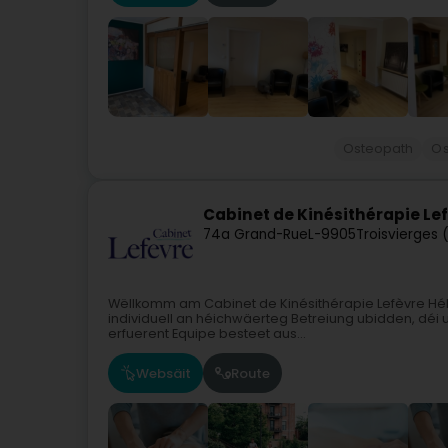
Osteopath
Os
Cabinet de Kinésithérapie Le
74a Grand-Rue
L-9905
Troisvierges 
Wëllkomm am Cabinet de Kinésithérapie Lefèvre Hélè
individuell an héichwäerteg Betreiung ubidden, déi u
erfuerent Equipe besteet aus...
Websäit
Route