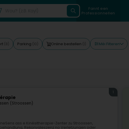
Fannt een
Professionnellen
Méi Filteren
rt
Parking
Online bestellen
(8)
(10)
(1)
1
hérapie
ssen (Stroossen)
ineSens ass e Kinésitherapie-Zenter zu Stroossen,
erzbehandlung, Rekonvaleszenz no Verletzungen oder