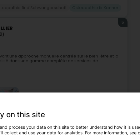
teopathie fir d'Schwangerschaft
Osteopathie fir Kanner
5
LLIER
äl)
ant une approche manuelle centrée sur le bien-être et la
écialisé dans une gamme complète de services de
y on this site
and process your data on this site to better understand how it is used
Kiné
Osteopath
Osteopathie
Osteopathie fir Kanner
ll collect and use your data for analytics. For more information, see 