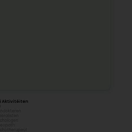
 Aktivitéiten
é
ndokteren
eralisten
chologen
teopath
chotherapeut