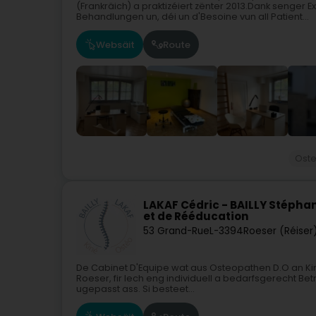
(Frankräich) a praktizéiert zënter 2013.Dank senger 
Behandlungen un, déi un d'Besoine vun all Patient...
Websäit
Route
Ost
LAKAF Cédric - BAILLY Stéphan
et de Rééducation
53 Grand-Rue
L-3394
Roeser (Réiser
De Cabinet D'Equipe wat aus Osteopathen D.O an Ki
Roeser, fir Iech eng individuell a bedarfsgerecht Be
ugepasst ass. Si besteet...