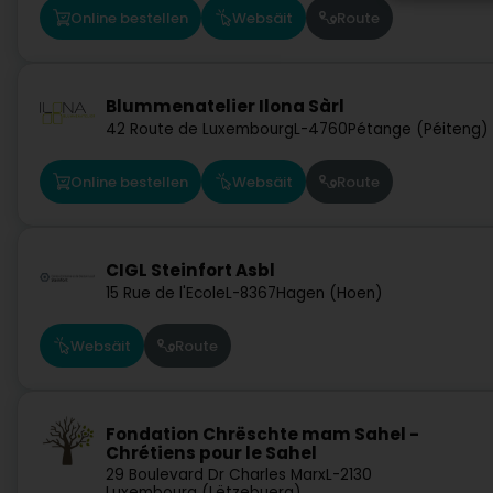
Online bestellen
Websäit
Route
Blummenatelier Ilona Sàrl
42 Route de Luxembourg
L-4760
Pétange (Péiteng)
Online bestellen
Websäit
Route
CIGL Steinfort Asbl
15 Rue de l'Ecole
L-8367
Hagen (Hoen)
Websäit
Route
Fondation Chrëschte mam Sahel -
Chrétiens pour le Sahel
29 Boulevard Dr Charles Marx
L-2130
Luxembourg (Lëtzebuerg)