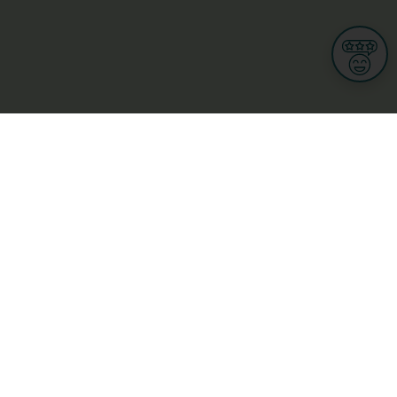
Informationen
Nutzungsbedingungen
Allgemeine Geschäftsbedingungen
Datenschutz
iness
Meine Rechte DSGVO
t
Cookies-Einstellungen
ionnellen
Garage, transport an mobilitéit
Handel
sondheet
Privatsecteur
Schéinheet, Sport a Wellness