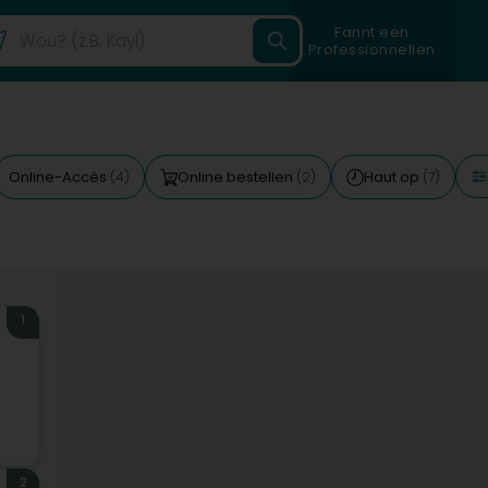
Fannt een
Professionnellen
Online-Accès
Online bestellen
Haut op
(4)
(2)
(7)
1
2