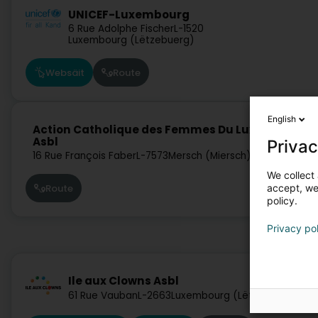
UNICEF-Luxembourg
6 Rue Adolphe Fischer
L-1520
Luxembourg (Lëtzebuerg)
Websäit
Route
English
Action Catholique des Femmes Du Luxembourg
Asbl
Privac
16 Rue François Faber
L-7573
Mersch (Miersch)
We collect 
accept, we'
Route
policy.
Privacy po
Ile aux Clowns Asbl
61 Rue Vauban
L-2663
Luxembourg (Lëtzebuerg)