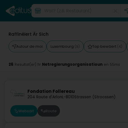
Raffinéiert Är Sich
Autour de moi
Luxembourg
Top bewäert
(9)
(4)
26
Netregierungsorganisatioun
Resultat(er) fir
en 55ms
Fondation Follereau
204 Route d'Arlon
L-8010
Strassen (Stroossen)
Websäit
Route