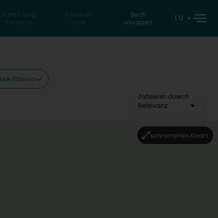
Fannt eng
Reverse
Sech
LU
Persoun
Sich
aloggen
Méi Filteren
Zortéieren duerch
Relevanz
schrumpfen Kaart