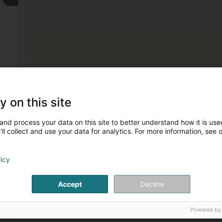
3
y on this site
and process your data on this site to better understand how it is used
ll collect and use your data for analytics. For more information, see 
licy
4
Accept
Decline
Powered by