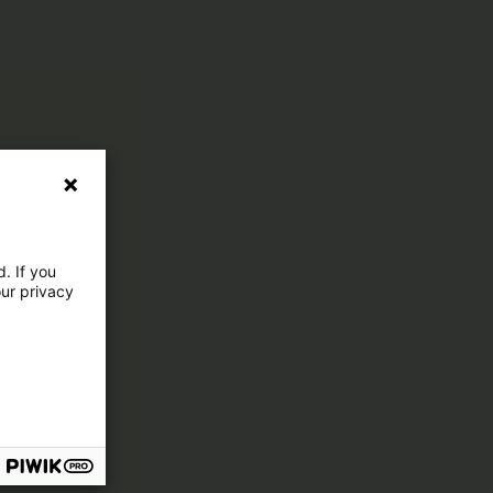
. If you
our privacy