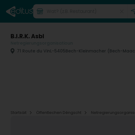
B.I.R.K. Asbl
Netregierungsorganisatioun
71 Route du Vin
L-5405
Bech-Kleinmacher (Bech-Maac
Startsäit
Öffentlechen Déngscht
Netregierungsorganis