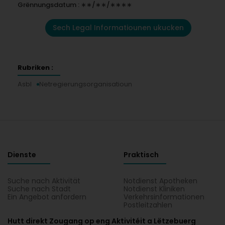
Grënnungsdatum : ∗∗/∗∗/∗∗∗∗
Sech Legal Informatiounen ukucken
Rubriken :
Asbl
Netregierungsorganisatioun
Dienste
Praktisch
Suche nach Aktivität
Notdienst Apotheken
Suche nach Stadt
Notdienst Kliniken
Ein Angebot anfordern
Verkehrsinformationen
Postleitzahlen
Hutt direkt Zougang op eng Aktivitéit a Lëtzebuerg