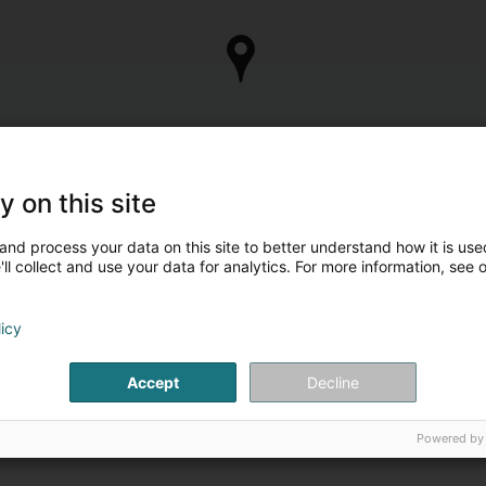
y on this site
and process your data on this site to better understand how it is used
ll collect and use your data for analytics. For more information, see 
licy
Accept
Decline
Powered by