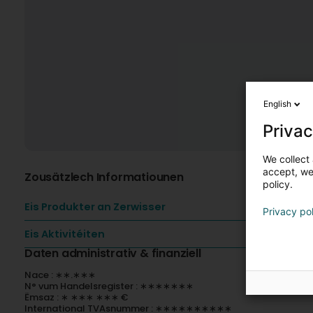
English
Privac
We collect 
accept, we'
Zousätzlech Informatiounen
policy.
Eis Produkter an Zerwisser
Privacy po
Eis Aktivitéiten
Daten administrativ & finanziell
Nace : ∗∗.∗∗∗
N° vum Handelsregister : ∗∗∗∗∗∗∗
Ëmsaz : ∗ ∗∗∗ ∗∗∗ €
International TVAsnummer : ∗∗∗∗∗∗∗∗∗∗