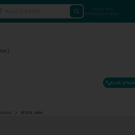
Fannt een
Professionnellen
her)
Kuck d'Nu
atioun
B.I.R.K. Asbl