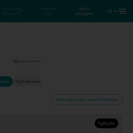
Fannt eng
Reverse
Sech
LU
Persoun
Sich
aloggen
Fax uweisen
mmer
Itinéraire
Informatiounen iwwer d'Rechter
Route