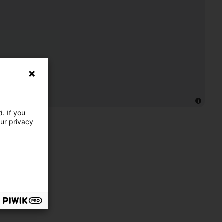
. If you
our privacy