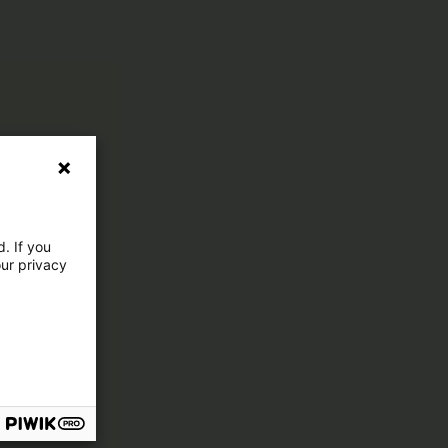
. If you
our privacy