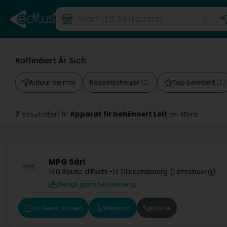
Raffinéiert Är Sich
Autour de moi
Kockelscheuer
Top bewäert
(2)
(3)
7
Apparat fir behënnert Leit
Resultat(er) fir
en 45ms
MPG Sàrl
140 Route d'Esch
L-1471
Luxembourg (Lëtzebuerg)
Déngt ganz Lëtzebuerg
En Devis ufroen
Websäit
Route