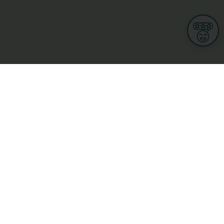
Informationen
Nutzungsbedingungen
Allgemeine Geschäftsbedingungen
Datenschutz
iness
Meine Rechte DSGVO
t
Cookies-Einstellungen
ionnellen
Garage, transport an mobilitéit
Handel
sondheet
Privatsecteur
Schéinheet, Sport a Wellness