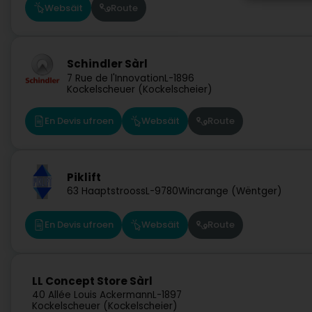
Websäit
Route
Schindler Sàrl
7 Rue de l'Innovation
L-1896
Kockelscheuer (Kockelscheier)
En Devis ufroen
Websäit
Route
Piklift
63 Haaptstrooss
L-9780
Wincrange (Wëntger)
En Devis ufroen
Websäit
Route
LL Concept Store Sàrl
40 Allée Louis Ackermann
L-1897
Kockelscheuer (Kockelscheier)