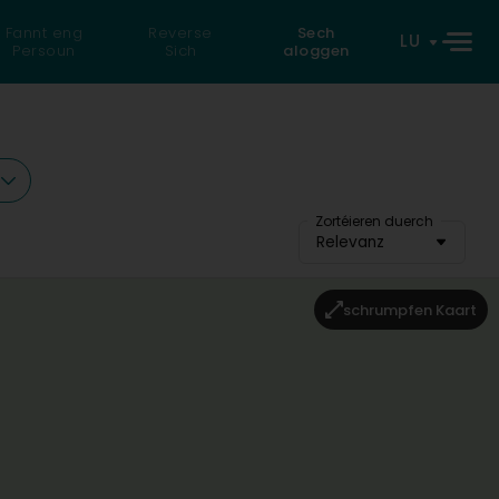
Fannt eng
Reverse
Sech
LU
Persoun
Sich
aloggen
n
Zortéieren duerch
Relevanz
schrumpfen Kaart