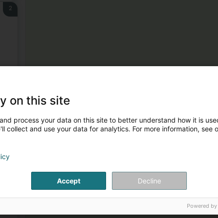
2
3
y on this site
and process your data on this site to better understand how it is used
ll collect and use your data for analytics. For more information, see 
licy
4
Accept
Decline
Powered by