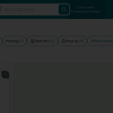
Fannt een
Professionnellen
Méi Filtere
Parking
Zitat Ufro
Haut op
(3)
(5)
(6)
1