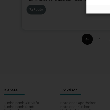
Route
1
.
Dienste
Praktisch
Suche nach Aktivität
Notdienst Apotheken
Suche nach Stadt
Notdienst Kliniken