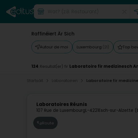
Raffinéiert Är Sich
Autour de moi
Luxembourg
Top be
(21)
124
Laboratoire fir medizinesch A
Resultat(er) fir
Startsäit
Laboratoiren
Laboratoire fir medizin
Laboratoires Réunis
107 Rue de Luxembourg
L-4221
Esch-sur-Alzette (
Route