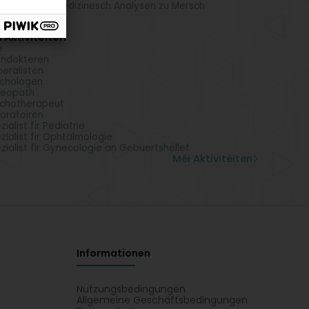
oratoire fir medizinesch Analysen zu Mersch
 Aktivitéiten
é
ndokteren
eralisten
chologen
teopath
chotherapeut
oratoiren
zialist fir Pediatrie
zialist fir Ophtalmologie
zialist fir Gynecologie an Gebuertshëllef
Méi Aktivitéiten
Informationen
Nutzungsbedingungen
Allgemeine Geschäftsbedingungen