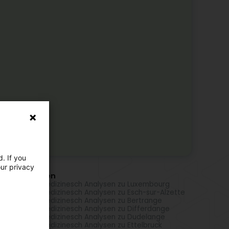
. If you
our privacy
i Uertschaften
oratoire fir medizinesch Analysen zu Luxembourg
oratoire fir medizinesch Analysen zu Esch-sur-Alzette
oratoire fir medizinesch Analysen zu Bertrange
oratoire fir medizinesch Analysen zu Differdange
oratoire fir medizinesch Analysen zu Dudelange
oratoire fir medizinesch Analysen zu Ettelbruck