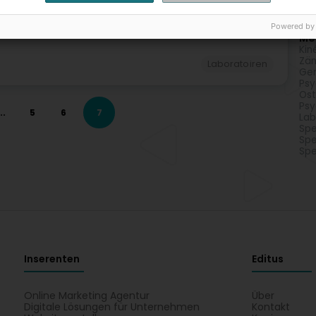
Lab
Powered by
Méi
Kin
Zän
Laboratoiren
Gen
Psy
Os
Psy
..
5
6
7
Lab
Spe
Spe
Spe
Inserenten
Editus
Online Marketing Agentur
Über
Digitale Lösungen für Unternehmen
Kontakt