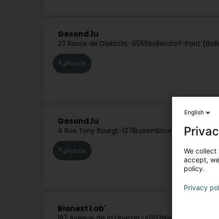
Gesond.lu
23 Route de Diekirch
L-6555
Bollendorf-Pont (Bol
Route
English
Gesond.lu
Privac
4 Rue Tony Bourg
L-1278
Luxembourg (Lëtzebuer
Route
We collect 
accept, we'
policy.
Privacy po
Bionext Lab'
187 Avenue de la Liberté
L-4602
Niederkorn (Nidd