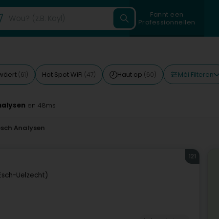
Fannt een
Professionnellen
Méi Filteren
wäert
Hot Spot WiFi
Haut op
(61)
(47)
(60)
nalysen
en 48ms
esch Analysen
121
Esch-Uelzecht)