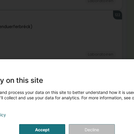
Laboratoiren
122
lenduerferbréck)
Laboratoiren
123
y on this site
g)
and process your data on this site to better understand how it is used
ll collect and use your data for analytics. For more information, see 
Mé
Lab
Laboratoiren
Lab
licy
Lab
124
Lab
Lab
Accept
Decline
Lab
erkuer)