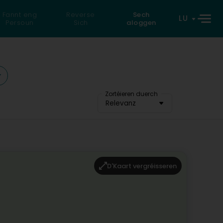
Fannt eng
Reverse
Sech
LU
Persoun
Sich
aloggen
Zortéieren duerch
Relevanz
D'Kaart vergréisseren