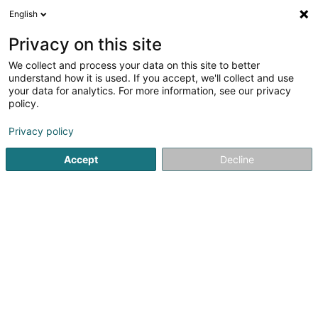
English
LU
Privacy on this site
We collect and process your data on this site to better
Raffinéiert Är Sich
understand how it is used. If you accept, we'll collect and use
your data for analytics. For more information, see our privacy
Autour de moi
Top bewäert
Parking
Haut
(1)
(1)
policy.
4
Resultat(er) fir
Privacy policy
Laboratoire fir medizinesch Analysen zu Dudelange
en
39ms
Accept
Decline
Startsäit
Laboratoiren
Laboratoire fir medizinesch Analysen
1
Laboratoire d'Analyses
Médicales Ketterthill
11 Rue du Commerce
L-3450
Dudelange (Diddeleng)
Les Laboratoires Ketterthill - votre partenaire
santé Depuis plus de 70 ans, les Laboratoires Ketterthill
constituent le partenaire santé privilégié pour les