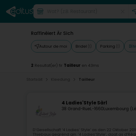
Raffinéiert Är Sich
M
Autour de moi
Bridel
Parking
(1)
(1)
2
Tailleur
Resultat(er) fir
en 43ms
Startsäit
Kleedung
Tailleur
4 Ladies'Style Sàrl
38 Grand-Rue
L-1660
Luxembourg (L
D’Gesellschaft ‘4 Ladies’ Style’ as den 22 Oktober
Thiebaux gegrënd gin. ‘4 Ladies’Style’, daat as d’