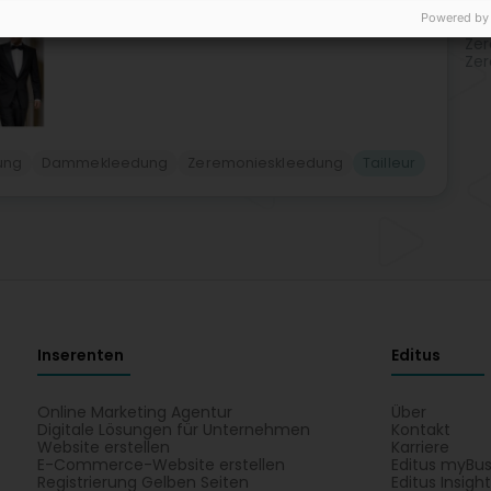
Hie
Powered by
Styl
Zer
Zer
dung
Dammekleedung
Zeremonieskleedung
Tailleur
Inserenten
Editus
Online Marketing Agentur
Über
Digitale Lösungen für Unternehmen
Kontakt
Website erstellen
Karriere
E-Commerce-Website erstellen
Editus myBus
Registrierung Gelben Seiten
Editus Insigh