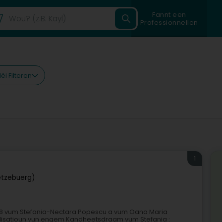
Fannt een
Professionnellen
éi Filteren
1
ëtzebuerg)
 2018 vum Stefania-Nectara Popescu a vum Oana Maria
Réalisatioun vun engem Kandheetsdraam vum Stefania :