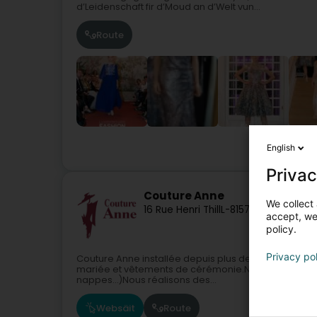
d’Leidenschaft fir d’Moud an d’Welt vun...
Route
English
Privac
Couture Anne
We collect 
16 Rue Henri Thill
L-8157
Bridel (Briddel
accept, we'
policy.
Privacy po
Couture Anne installée depuis plus de 30 années à 
mariée et vêtements de cérémonie.Nous réalisons é
nappes...)Nous réalisons des...
Websäit
Route