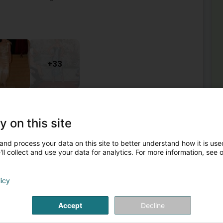
+33
Dammekleedung
Kleedung
Oweskleed
Tailleur
y on this site
2
and process your data on this site to better understand how it is used
)
ll collect and use your data for analytics. For more information, see 
Méi
Kle
licy
Luxembourg est spécialisée dans la création de Robes de
Spo
galement de la décoration sur mesure (rideaux,
Néi
Aar
Accept
Decline
Da
Jea