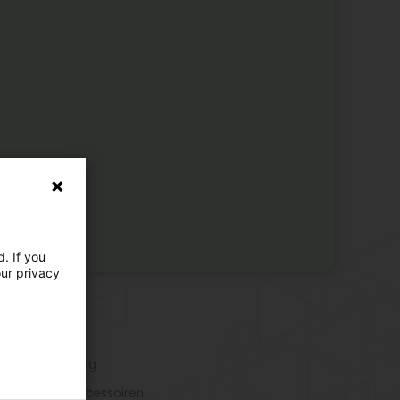
. If you
our privacy
 Aktivitéiten
edung
rtkleedung
esch
bechtskleedung
mmemoud
ns Shop an Accessoiren