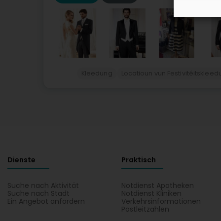
Kleedung
Locatioun vun Festivitéitsklee
Dienste
Praktisch
Suche nach Aktivität
Notdienst Apotheken
Suche nach Stadt
Notdienst Kliniken
Ein Angebot anfordern
Verkehrsinformationen
Postleitzahlen