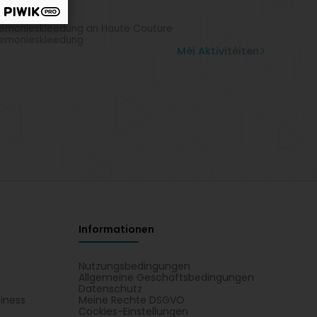
m, Blus
ist
emonieskleedung an Haute Couture
emonieskleedung
Méi Aktivitéiten
Informationen
Nutzungsbedingungen
Allgemeine Geschäftsbedingungen
Datenschutz
iness
Meine Rechte DSGVO
t
Cookies-Einstellungen