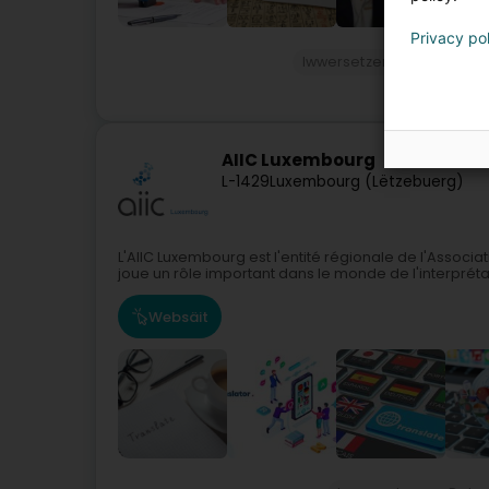
Privacy po
Iwwersetzer an Dolmetsc
AIIC Luxembourg
L-1429
Luxembourg (Lëtzebuerg)
L'AIIC Luxembourg est l'entité régionale de l'Associa
joue un rôle important dans le monde de l'interprétat
Websäit