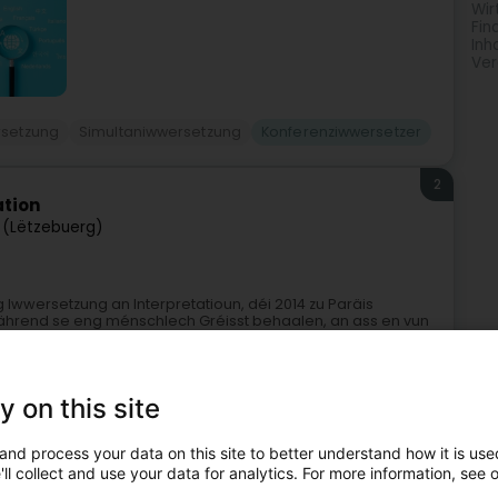
Wir
Fin
Inh
Ver
rsetzung
Simultaniwwersetzung
Konferenziwwersetzer
2
ation
 (Lëtzebuerg)
Iwwersetzung an Interpretatioun, déi 2014 zu Paräis
während se eng ménschlech Gréisst behaalen, an ass en vun
y on this site
and process your data on this site to better understand how it is used
ll collect and use your data for analytics. For more information, see 