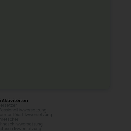
 Aktivitéiten
ersetzer
fessionell Iwwersetzung
ermentéiert Iwwersetzung
metscher
hnesch Iwwersetzung
istesch Iwwersetzung