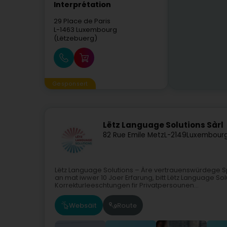
Interprétation
29 Place de Paris
L-1463
Luxembourg
(Lëtzebuerg)
Gesponsert
Lëtz Language Solutions Sàrl
82 Rue Emile Metz
L-2149
Luxembourg
Lëtz Language Solutions – Äre vertrauenswürdege S
an mat iwwer 10 Joer Erfarung, bitt Lëtz Language S
Korrekturleeschtungen fir Privatpersounen...
Websäit
Route