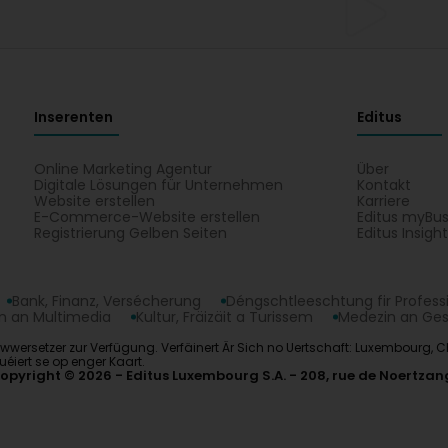
Inserenten
Editus
Online Marketing Agentur
Über
Digitale Lösungen für Unternehmen
Kontakt
Website erstellen
Karriere
E-Commerce-Website erstellen
Editus myBus
Registrierung Gelben Seiten
Editus Insigh
Bank, Finanz, Versécherung
Déngschtleeschtung fir Profess
 an Multimedia
Kultur, Fräizäit a Turissem
Medezin an Ge
nziwwersetzer zur Verfügung. Verfäinert Är Sich no Uertschaft: Luxembourg, Ch
éiert se op enger Kaart.
opyright © 2026
Editus Luxembourg S.A.
208, rue de Noertzan