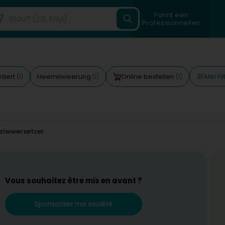
Fannt een
Professionnellen
Méi Fi
wäert
Heemliwwerung
Online bestellen
(1)
(1)
(1)
ziwwersetzer
Vous souhaitez être mis en avant ?
Sponsoriser ma société