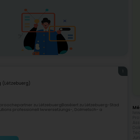
1
 (Lëtzebuerg)
proochepartner zu LëtzebuergBaséiert zu Lëtzebuerg-Stad
Méi
olutions professionell Iwwersetzungs-, Dolmetsch- a
Iww
Pro
Ass
Dol
Tec
Jur