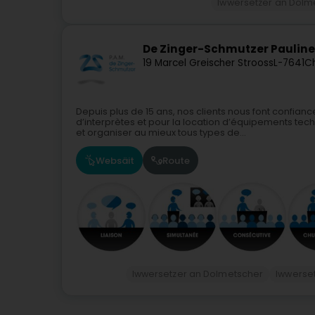
Iwwersetzer an Dolm
De Zinger-Schmutzer Pauline
19 Marcel Greischer Strooss
L-7641
Ch
Depuis plus de 15 ans, nos clients nous font confian
d’interprètes et pour la location d’équipements te
et organiser au mieux tous types de...
Websäit
Route
Iwwersetzer an Dolmetscher
Iwwerse