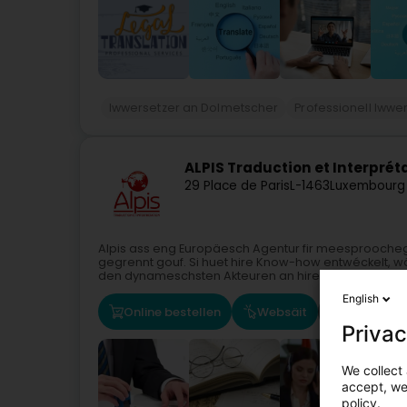
Iwwersetzer an Dolmetscher
Professionell Iwwe
ALPIS Traduction et Interprét
29 Place de Paris
L-1463
Luxembourg
Alpis ass eng Europäesch Agentur fir meesproocheg 
gegrennt gouf. Si huet hire Know-how entwéckelt, 
den dynameschsten Akteuren an hirem...
English
Online bestellen
Websäit
Route
Privac
We collect 
accept, we'
policy.