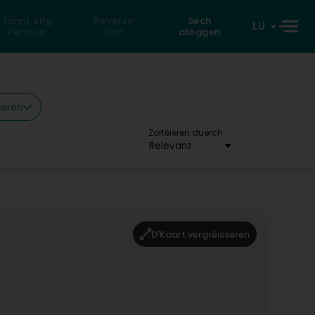
Fannt eng
Reverse
Sech
LU
Persoun
Sich
aloggen
lteren
Zortéieren duerch
Relevanz
D'Kaart vergréisseren