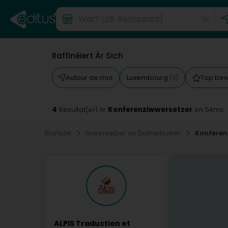
Raffinéiert Är Sich
Autour de moi
Luxembourg
Top be
(3)
4
Konferenziwwersetzer
Resultat(er) fir
en 54ms
Startsäit
Iwwersetzer an Dolmetscher
Konferen
ALPIS Traduction et