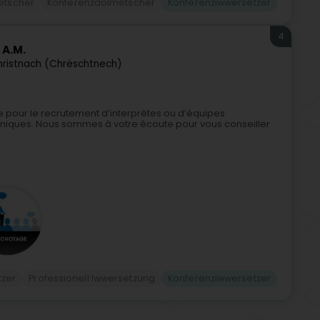
etscher
Konferenzdolmetscher
Konferenziwwersetzer
4
 A.M.
ristnach (Chrëschtnech)
ce pour le recrutement d’interprètes ou d’équipes
chniques. Nous sommes à votre écoute pour vous conseiller
tzer
Professionell Iwwersetzung
Konferenziwwersetzer