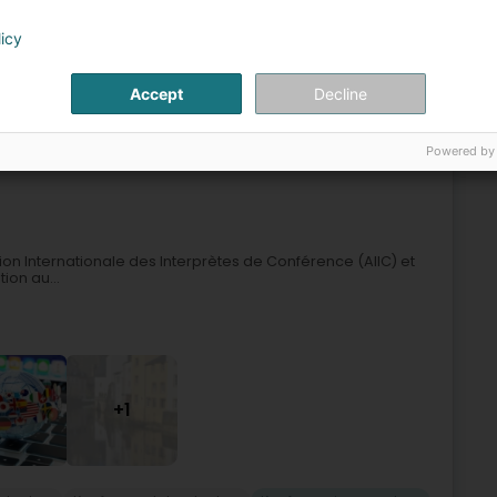
licy
her
Professionell Iwwersetzung
Konferenzdolmetscher
Konferenziwwersetzer
Accept
Decline
3
Powered by
tion Internationale des Interprètes de Conférence (AIIC) et
ion au...
+1