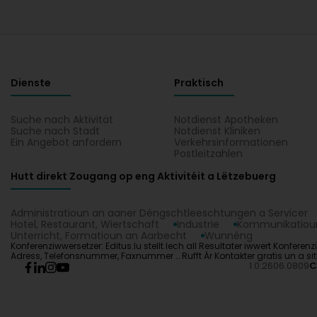
Dienste
Praktisch
Suche nach Aktivität
Notdienst Apotheken
Suche nach Stadt
Notdienst Kliniken
Ein Angebot anfordern
Verkehrsinformationen
Postleitzahlen
Hutt direkt Zougang op eng Aktivitéit a Lëtzebuerg
Administratioun an aaner Déngschtleeschtungen a Servicer
Hotel, Restaurant, Wiertschaft
Industrie
Kommunikatioun
Unterricht, Formatioun an Aarbecht
Wunnéng
Konferenziwwersetzer: Editus.lu stellt Iech all Resultater iwwert Konfere
Adress, Telefonsnummer, Faxnummer … Rufft Är Kontakter gratis un a situ
1.0.2606.0809
C