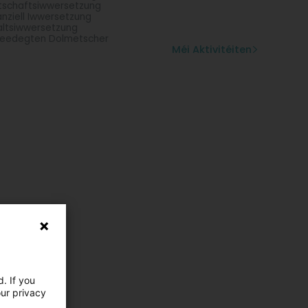
tschaftsiwwersetzung
anziell Iwwersetzung
altsiwwersetzung
eedegten Dolmetscher
Méi Aktivitéiten
. If you
our privacy