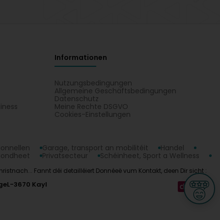
Informationen
Nutzungsbedingungen
Allgemeine Geschäftsbedingungen
Datenschutz
iness
Meine Rechte DSGVO
t
Cookies-Einstellungen
ionnellen
Garage, transport an mobilitéit
Handel
sondheet
Privatsecteur
Schéinheet, Sport a Wellness
ristnach... Fannt déi detailléiert Donnéeë vum Kontakt, deen Dir sicht :
ge
L-3670 Kayl