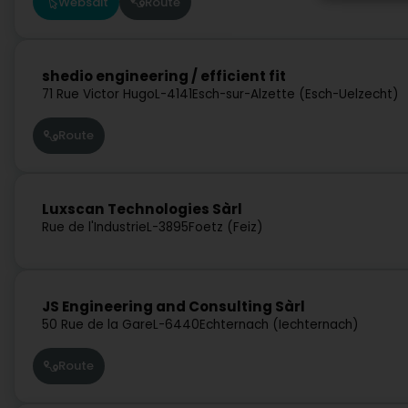
Websäit
Route
shedio engineering / efficient fit
71 Rue Victor Hugo
L-4141
Esch-sur-Alzette (Esch-Uelzecht)
Route
Luxscan Technologies Sàrl
Rue de l'Industrie
L-3895
Foetz (Feiz)
JS Engineering and Consulting Sàrl
50 Rue de la Gare
L-6440
Echternach (Iechternach)
Route