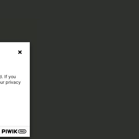
. If you
our privacy