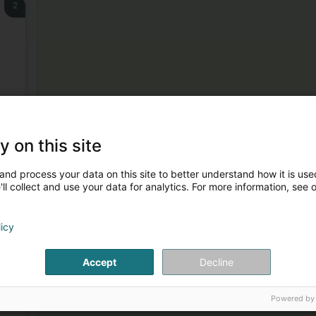
2
3
y on this site
g)
and process your data on this site to better understand how it is used
ll collect and use your data for analytics. For more information, see 
licy
4
Accept
Decline
Powered by