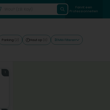
Fannt een
Professionnellen
Méi Filteren
Parking
Haut op
(2)
(0)
1