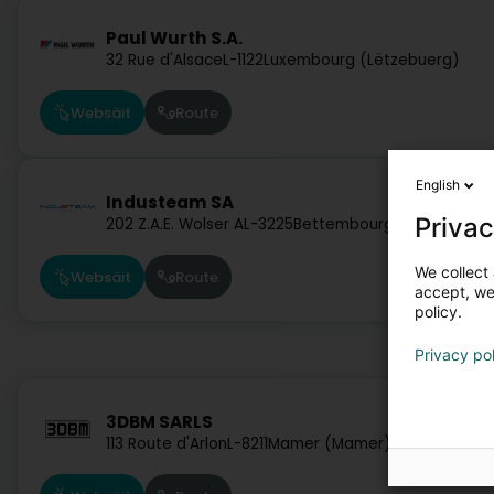
Paul Wurth S.A.
32 Rue d'Alsace
L-1122
Luxembourg (Lëtzebuerg)
Websäit
Route
English
Industeam SA
Privac
202 Z.A.E. Wolser A
L-3225
Bettembourg (Beetebuer
We collect 
Websäit
Route
accept, we'
policy.
Privacy po
3DBM SARLS
113 Route d'Arlon
L-8211
Mamer (Mamer)