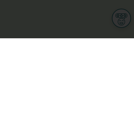
Informationen
Nutzungsbedingungen
Allgemeine Geschäftsbedingungen
Datenschutz
iness
Meine Rechte DSGVO
t
Cookies-Einstellungen
ionnellen
Garage, transport an mobilitéit
Handel
sondheet
Privatsecteur
Schéinheet, Sport a Wellness