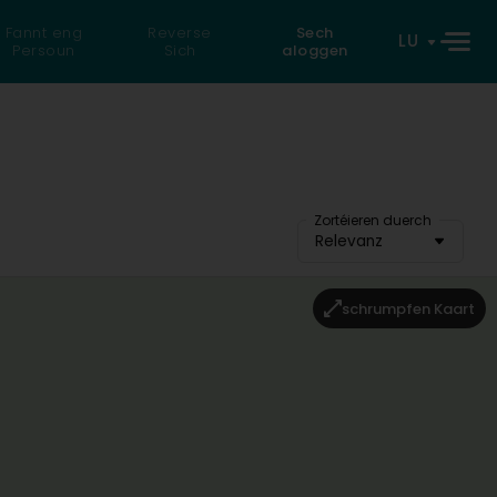
Fannt eng
Reverse
Sech
LU
Persoun
Sich
aloggen
Zortéieren duerch
Relevanz
schrumpfen Kaart