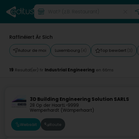
Raffinéiert Är Sich
Autour de moi
Luxembourg
Top bewäert
(4)
(3)
19
Industrial Engineering
Resultat(er) fir
en 66ms
3D Building Engineering Solution SARLS
28 Op der Haart
L-9999
Wemperhardt (Wämperhaart)
Websäit
Route