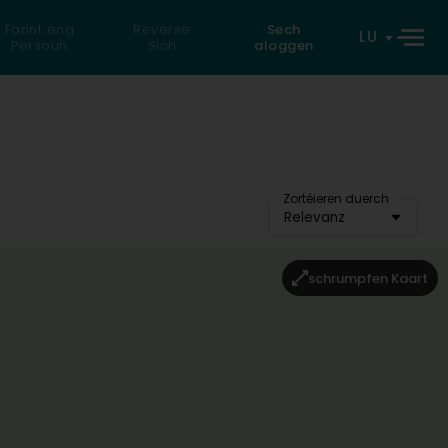
Fannt eng
Reverse
Sech
LU
Persoun
Sich
aloggen
Zortéieren duerch
Relevanz
schrumpfen Kaart