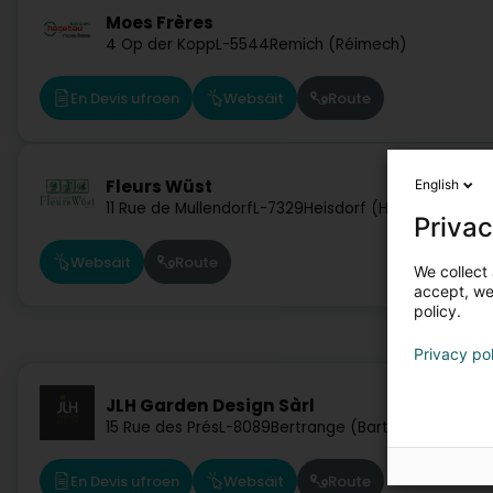
Moes Frères
4 Op der Kopp
L-5544
Remich (Réimech)
En Devis ufroen
Websäit
Route
Fleurs Wüst
English
11 Rue de Mullendorf
L-7329
Heisdorf (Heeschdref)
Privac
Websäit
Route
We collect 
accept, we'
policy.
Privacy po
JLH Garden Design Sàrl
15 Rue des Prés
L-8089
Bertrange (Bartreng)
En Devis ufroen
Websäit
Route