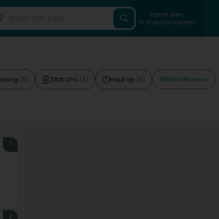
Fannt een
Professionnellen
Méi Filteren
arking
Zitat Ufro
Haut op
(5)
(4)
(5)
1
2