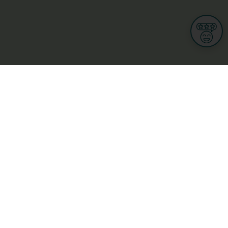
Informationen
Nutzungsbedingungen
Allgemeine Geschäftsbedingungen
Datenschutz
iness
Meine Rechte DSGVO
t
Cookies-Einstellungen
ionnellen
Garage, transport an mobilitéit
Handel
sondheet
Privatsecteur
Schéinheet, Sport a Wellness