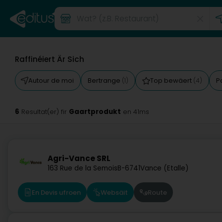
Raffinéiert Är Sich
Autour de moi
Bertrange
Top bewäert
P
(1)
(4)
6
Gaartprodukt
Resultat(er) fir
en 41ms
Agri-Vance SRL
163 Rue de la Semois
B-6741
Vance (Etalle)
En Devis ufroen
Websäit
Route