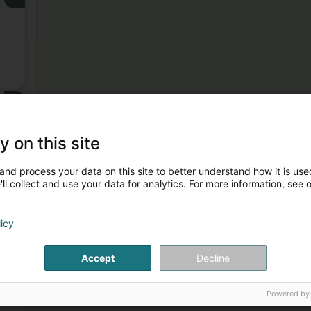
3
y on this site
and process your data on this site to better understand how it is used
ll collect and use your data for analytics. For more information, see 
licy
4
Accept
Decline
Powered by