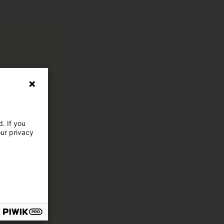
. If you
our privacy