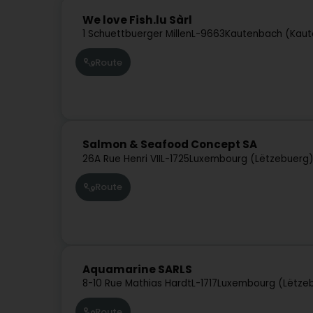
We love Fish.lu Sàrl
1 Schuettbuerger Millen
L-9663
Kautenbach (Kau
Route
Salmon & Seafood Concept SA
26A Rue Henri VII
L-1725
Luxembourg (Lëtzebuerg
Route
Aquamarine SARLS
8-10 Rue Mathias Hardt
L-1717
Luxembourg (Lëtze
Route