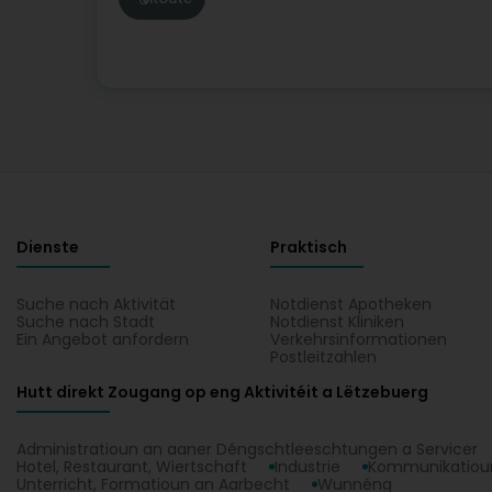
Dienste
Praktisch
Suche nach Aktivität
Notdienst Apotheken
Suche nach Stadt
Notdienst Kliniken
Ein Angebot anfordern
Verkehrsinformationen
Postleitzahlen
Hutt direkt Zougang op eng Aktivitéit a Lëtzebuerg
Administratioun an aaner Déngschtleeschtungen a Servicer
Hotel, Restaurant, Wiertschaft
Industrie
Kommunikatioun
Unterricht, Formatioun an Aarbecht
Wunnéng