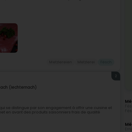
Metzlereien
Metzlerei
Fësch
2
nach (Iechternach)
Mé
Fës
qui se distingue par son engagement à offrir une cuisine et
Fës
met en avant des produits saisonniers frais de qualité
Méi
Ern