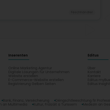
Fëschhändler
Inserenten
Editus
Online Marketing Agentur
Über
Digitale Lösungen für Unternehmen
Kontakt
Website erstellen
Karriere
E-Commerce-Website erstellen
Editus myBus
Registrierung Gelben Seiten
Editus Insigh
Bank, Finanz, Versécherung
Déngschtleeschtung fir Profess
 an Multimedia
Kultur, Fräizäit a Turissem
Medezin an Ge