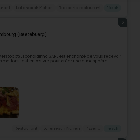
urant
Italienesch Kichen
Brasserie restaurant
Fësch
5
mbourg (Beetebuerg)
 Verstoppt/Escondidinho SARL est enchanté de vous recevoir
us mettons tout en œuvre pour créer une atmosphère
Restaurant
Italienesch Kichen
Pizzeria
Fësch