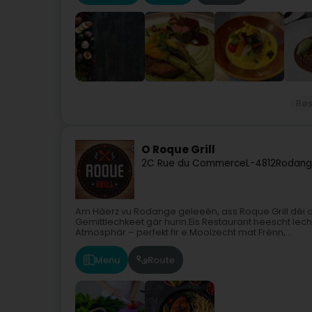
Res
O Roque Grill
2C Rue du Commerce
L-4812
Rodang
Am Häerz vu Rodange geleeën, ass Roque Grill déi onv
Gemittlechkeet gär hunn.Eis Restaurant heescht Ie
Atmosphär – perfekt fir e Moolzecht mat Frënn,...
Menu
Route