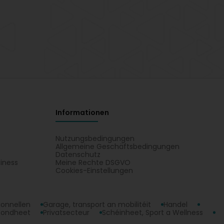
Informationen
Nutzungsbedingungen
Allgemeine Geschäftsbedingungen
Datenschutz
iness
Meine Rechte DSGVO
t
Cookies-Einstellungen
ionnellen
Garage, transport an mobilitéit
Handel
sondheet
Privatsecteur
Schéinheet, Sport a Wellness