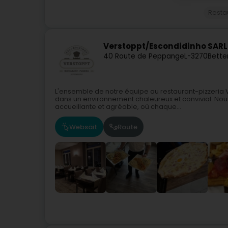
Resta
Verstoppt/Escondidinho SARL
40 Route de Peppange
L-3270
Bette
L'ensemble de notre équipe au restaurant-pizzeria
dans un environnement chaleureux et convivial. No
accueillante et agréable, où chaque...
Websäit
Route