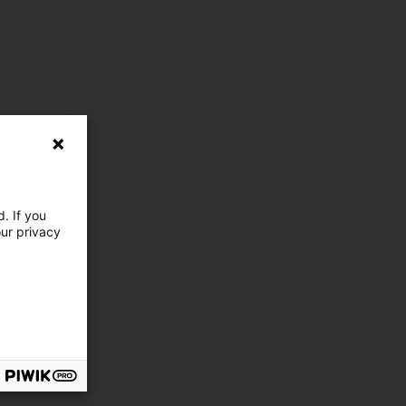
. If you
our privacy