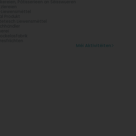
kereien, Pâtisserieen an Séisswueren
zlereien
-Liewensmëttel
al Produkt
tetesch Liewensmëttel
chhändler
serei
ockelasfabrik
resfriichten
Méi Aktivitéiten