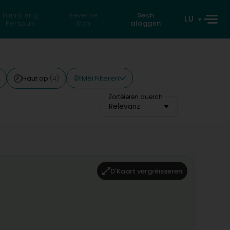
Fannt eng
Reverse
Sech
LU
Persoun
Sich
aloggen
Méi Filteren
Haut op
(4)
Zortéieren duerch
Relevanz
D'Kaart vergréisseren