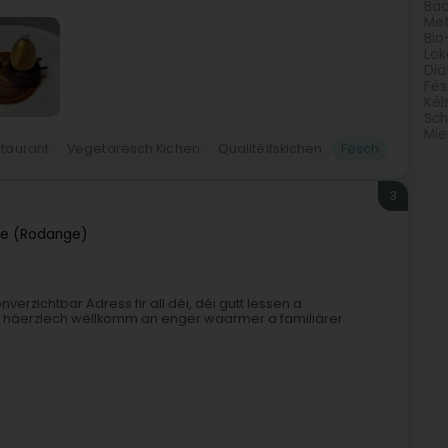
Bäc
Met
Bio
Lok
Diä
Fës
Kéi
Sch
Mie
taurant
Vegetaresch Kichen
Qualitéitskichen
Fësch
3
e (Rodange)
erzichtbar Adress fir all déi, déi gutt Iessen a
ch häerzlech wëllkomm an enger waarmer a familiärer