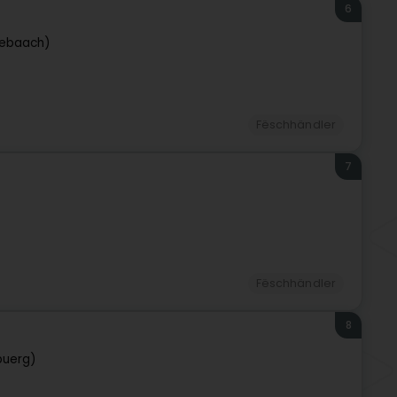
6
tebaach)
Fëschhändler
7
)
Fëschhändler
8
buerg)