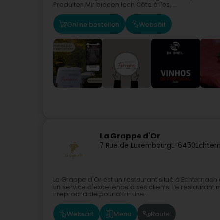
Produiten.Mir bidden Iech Côte à l’os,...
Online bestellen
Websäit
La Grappe d'Or
7 Rue de Luxembourg
L-6450
Echter
La Grappe d'Or est un restaurant situé à Echternach 
un service d'excellence à ses clients. Le restaurant 
irréprochable pour offrir une...
Websäit
Menu
Route