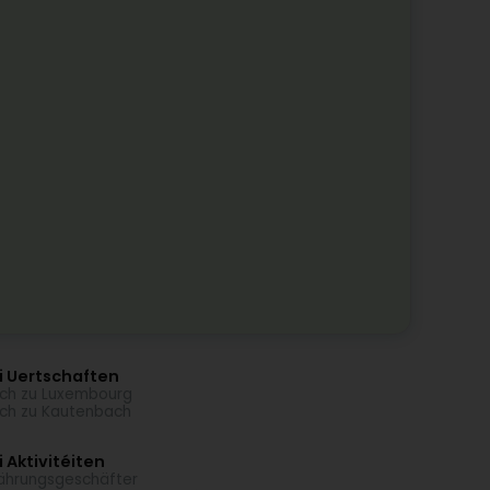
i Uertschaften
ch zu Luxembourg
ch zu Kautenbach
 Aktivitéiten
ährungsgeschäfter