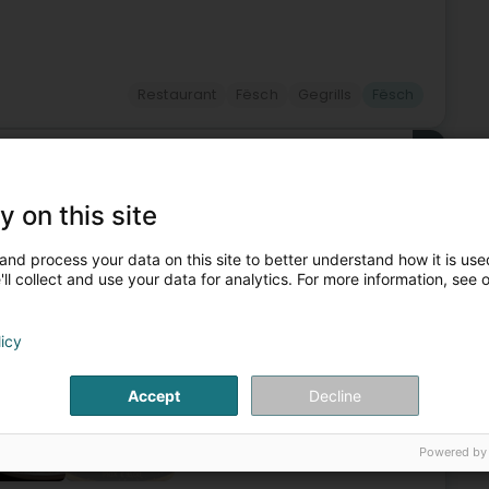
Restaurant
Fësch
Gegrills
Fësch
4
vre (Zolwer)
y on this site
and process your data on this site to better understand how it is used
séisch Kichen, mat vill Suergfalt preparéiert vun eisem
ll collect and use your data for analytics. For more information, see 
s familiär Ambiance op der Plaz oder gemittlech bei Iech
Route
licy
Accept
Decline
+1
Powered by