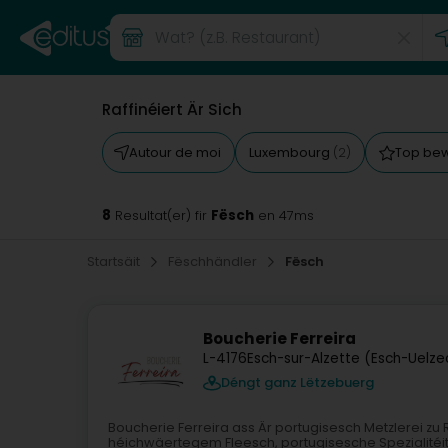
Raffinéiert Är Sich
Autour de moi
Luxembourg
Top be
(2)
8
Fësch
Resultat(er) fir
en 47ms
Startsäit
Fëschhändler
Fësch
Boucherie Ferreira
L-4176
Esch-sur-Alzette (Esch-Uelze
Déngt ganz Lëtzebuerg
Boucherie Ferreira ass Är portugisesch Metzlerei zu 
héichwäertegem Fleesch, portugisesche Spezialitéit