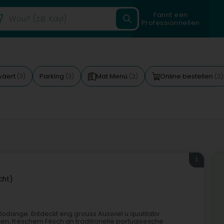
Fannt een
Professionnellen
wäert
Parking
Mat Menü
Online bestellen
(3)
(3)
(2)
(2)
1
cht)
Rodange. Entdeckt eng grouss Auswiel u qualitativ
en, frëschem Fësch an traditionelle portugisesche