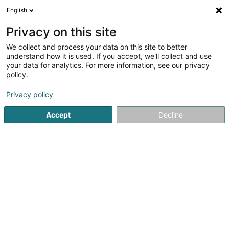
English
LU
Privacy on this site
We collect and process your data on this site to better
Raffinéiert Är Sich
understand how it is used. If you accept, we'll collect and use
your data for analytics. For more information, see our privacy
Autour de moi
Leudelange
Top bewäert
(4)
(15)
policy.
27
Uelech an Fett fir d'Ernährung
Resultat(er) fir
en 60ms
Privacy policy
Startsäit
Ernährungsgeschäfter
Uelech an Fett fir d'Ernäh
Accept
Decline
21
Gourmet Rapide Resto -
Steinfort
105 Rue de Luxembourg
L-8440
Steinfort (Stengefort)
Le Gourmet Rapide Resto est situé dans notre station-
service ESSO à Steinfort.Besoin d’une petite pause
gourmande ? Découvrez nos différentes spécialités à
base de cafés produits avec des grains 100%...