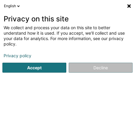
English
LU
Privacy on this site
We collect and process your data on this site to better
Raffinéiert Är Sich
understand how it is used. If you accept, we'll collect and use
your data for analytics. For more information, see our privacy
Autour de moi
Contern
Parking
Zitat Ufro
(2)
(3)
(
policy.
8
Ëmwelt consultatioun
Resultat(er) fir
en 191ms
Privacy policy
Startsäit
Emwelt
Ëmwelt consultatioun
Accept
Decline
1
B3 Carbon SARLS
1 Strachen
L-5426
Greiveldange (Greiweldeng)
B3 Carbon SARLS, basée à Greiveldange, accompagne
les entreprises dans leur transition environnementale
grâce à une consultance experte, pragmatique et
orientée résultats. Spécialisée en bilan carbone (scopes
1, 2 et 3), en stratégie de décarbonation...