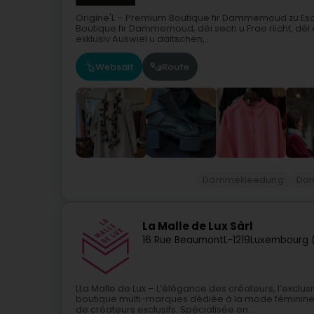
Origine'L – Premium Boutique fir Dammemoud zu Esc
Boutique fir Dammemoud, déi sech u Frae riicht, déi e
exklusiv Auswiel u däitschen,...
Websäit
Route
Dammekleedung
Da
La Malle de Lux Sàrl
16 Rue Beaumont
L-1219
Luxembourg 
LLa Malle de Lux – L’élégance des créateurs, l’exclu
boutique multi-marques dédiée à la mode féminine,
de créateurs exclusifs. Spécialisée en...