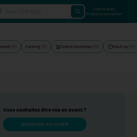
Fannt een
Professionnellen
wäert
Parking
Online bestellen
Haut op
(8)
(9)
(6)
(15)
Vous souhaitez être mis en avant ?
Sponsoriser ma société