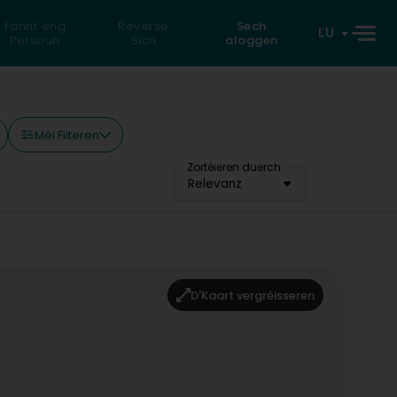
Fannt eng
Reverse
Sech
LU
Persoun
Sich
aloggen
Méi Filteren
Zortéieren duerch
Relevanz
D'Kaart vergréisseren