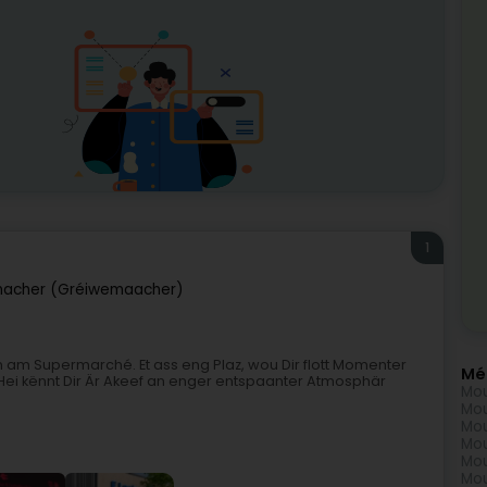
1
acher (Gréiwemaacher)
 am Supermarché. Et ass eng Plaz, wou Dir flott Momenter
Mé
Hei kënnt Dir Är Akeef an enger entspaanter Atmosphär
Mou
Mou
Mou
Mou
Mou
Mou