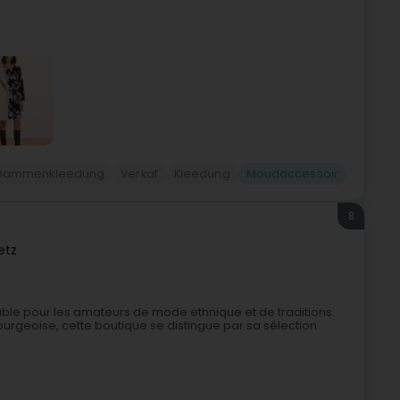
Dammenkleedung
Verkaf
Kleedung
Moudaccessoir
8
etz
ble pour les amateurs de mode ethnique et de traditions
bourgeoise, cette boutique se distingue par sa sélection