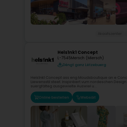
Akaafszenter
Hels1nk1 Concept
L-7545
Mersch (Miersch)
Déngt ganz Lëtzebuerg
Hels1nk1 Concept ass eng Moudsboutique an e Conce
Liewensstil steet. Inspiréiert vum nordeschen Design 
suergfälteg ausgewielte Auswiel u...
Online bestellen
Websäit