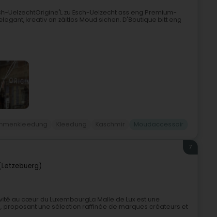
h-UelzechtOrigine'L zu Esch-Uelzecht ass eng Premium-
legant, kreativ an zäitlos Moud sichen. D'Boutique bitt eng
mmenkleedung
Kleedung
Kaschmir
Moudaccessoir
7
(Lëtzebuerg)
sivité au cœur du LuxembourgLa Malle de Lux est une
 proposant une sélection raffinée de marques créateurs et