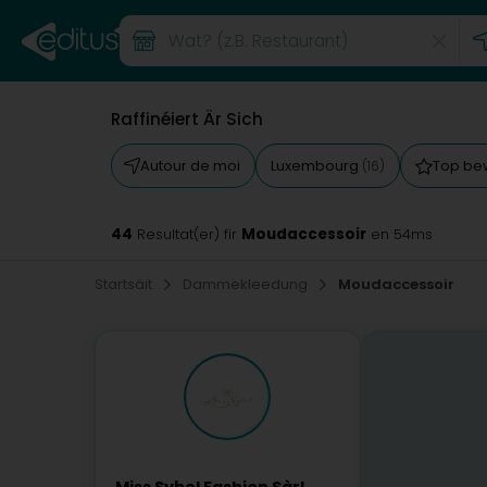
Raffinéiert Är Sich
Autour de moi
Luxembourg
Top be
(16)
44
Moudaccessoir
Resultat(er) fir
en 54ms
Startsäit
Dammekleedung
Moudaccessoir