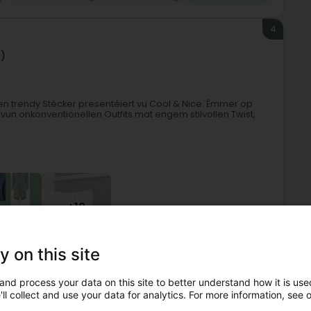
4
f)
den trendy Stécker presentéiert vu Cool & Nice. Ëmmer op
vun onkonventionellen Outfits mat engem stilvollen Twist,
+19
y on this site
memoud
Jeans Shop an Accessoiren
Moudaccessoir
and process your data on this site to better understand how it is used
ll collect and use your data for analytics. For more information, see 
5