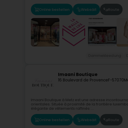
Online bestellen
Websäit
Route
Dammekleedung
Imaani Boutique
16 Boulevard de Provence
F-57070
M
Imaani Boutique à Metz est une adresse incontourna
orientales. Située à proximité de la frontière luxem
élégante de vêtements raffinés :...
Online bestellen
Websäit
Route