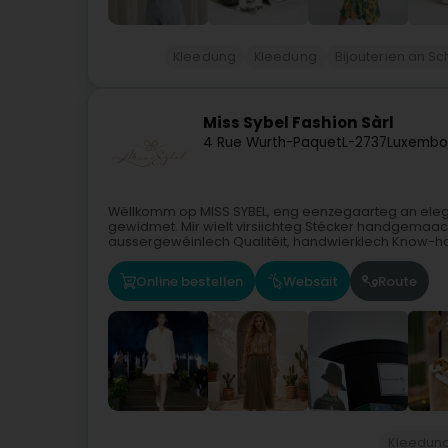
Kleedung
Kleedung
Bijouterien an S
Miss Sybel Fashion Sàrl
4 Rue Wurth-Paquet
L-2737
Luxembo
Wëllkomm op MISS SYBEL, eng eenzegaarteg an elega
gewidmet. Mir wielt virsiichteg Stécker handgemaac
aussergewéinlech Qualitéit, handwierklech Know-how
Online bestellen
Websäit
Route
Kleedun