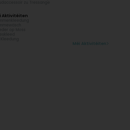
daccessoir zu Tressange
 Aktivitéiten
mmenkleedung
mmewäsch
eder op Moss
eskleed
 Kleedung
Méi Aktivitéiten