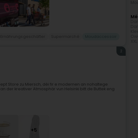
Mou
Méi
Da
Da
Kle
Ow
Ernährungsgeschäfter
Supermarché
Moudaccessoir
XXL
2
pt Store zu Miersch, déi fir e modernen an nohaltege
an der kreativer Atmosphär vun Helsinki bitt de Buttek eng
+5