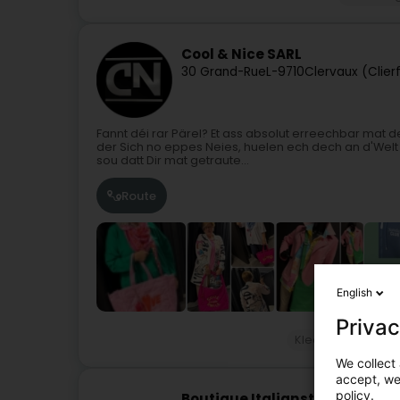
Cool & Nice SARL
30 Grand-Rue
L-9710
Clervaux (Clier
Fannt déi rar Pärel? Et ass absolut erreechbar mat 
der Sich no eppes Neies, huelen ech dech an d'Welt 
sou datt Dir mat getraute...
Route
English
Privac
Kleedung
Dam
We collect 
accept, we'
policy.
Boutique Italianstyle