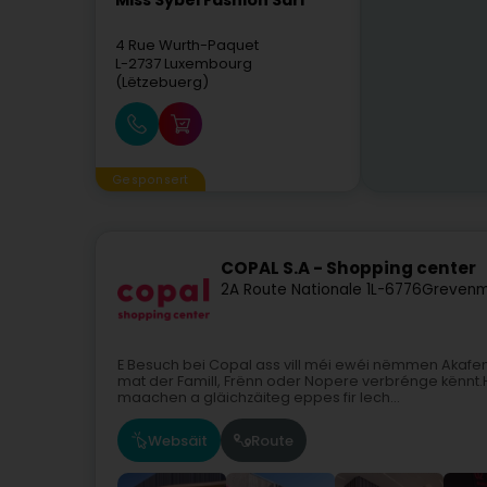
Miss Sybel Fashion Sàrl
4 Rue Wurth-Paquet
L-2737
Luxembourg
(Lëtzebuerg)
Gesponsert
COPAL S.A - Shopping center
2A Route Nationale 1
L-6776
Grevenm
E Besuch bei Copal ass vill méi ewéi nëmmen Akafen
mat der Famill, Frënn oder Nopere verbrénge kënnt.
maachen a gläichzäiteg eppes fir Iech...
Websäit
Route