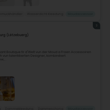
chmuckhändler
Wasserdicht Kleedung
Moudaccessoir
3
urg (Lëtzebuerg)
nt Boutique fir d'Welt vun der Moud a Fraen Accessoiren
h vun talentéierten Designer, kombinéiert
,...
g
Dammekleedung
Dammeschong
Moudaccessoir