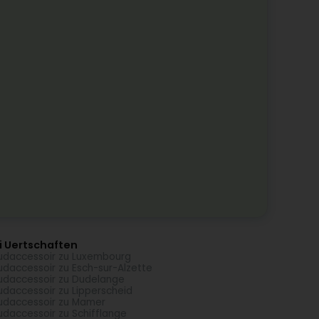
i Uertschaften
daccessoir zu Luxembourg
daccessoir zu Esch-sur-Alzette
daccessoir zu Dudelange
daccessoir zu Lipperscheid
daccessoir zu Mamer
daccessoir zu Schifflange