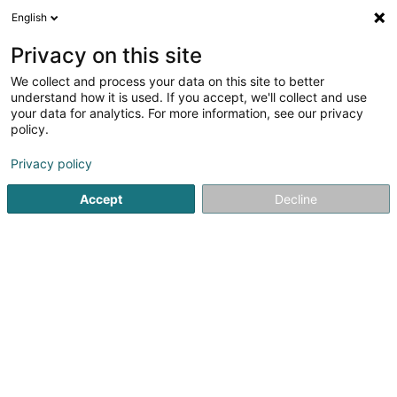
English
LU
Privacy on this site
We collect and process your data on this site to better
Raffinéiert Är Sich
understand how it is used. If you accept, we'll collect and use
your data for analytics. For more information, see our privacy
Autour de moi
Luxembourg
Top bewäert
P
(1)
(2)
policy.
3
Parréck an Prothèse
Resultat(er) fir
en 80ms
Privacy policy
Startsäit
Coifferen
Parréck an Prothèse
Accept
Decline
1
Sanny Hair Body
1A Route d'Arlon
L-9176
Niederfeulen (Nidderfeelen)
Rendez-vous: Accueil confidentiel en cabine (soins en
cabines individuelles). Disponibilité sans attendre sur
rendez-vous.Réception et écoute: Expert capillaire et
visagiste. Conseils et traitements personnalisés et
conseils en maquillage.Essayage:...