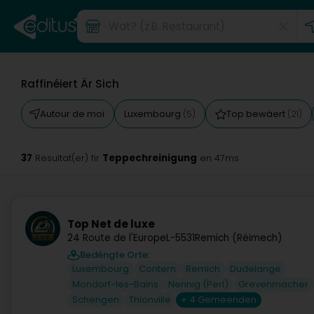
Raffinéiert Är Sich
Autour de moi
Luxembourg
Top bewäert
(5)
(21)
37
Teppechreinigung
Resultat(er) fir
en 47ms
Top Net de luxe
24 Route de l'Europe
L-5531
Remich (Réimech)
Bedéngte Orte:
Luxembourg
Contern
Remich
Dudelange
Mondorf-les-Bains
Nennig (Perl)
Grevenmacher
Schengen
Thionville
+ 4 Gemeenden