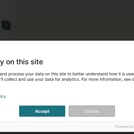
2
y on this site
3
and process your data on this site to better understand how it is used
ll collect and use your data for analytics. For more information, see 
licy
Accept
Decline
Powered by