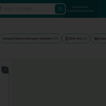
Fannt een
Professionnellen
Déngschtleeschtungen doheem
Zitat Ufro
Onlin
(13)
(3)
1