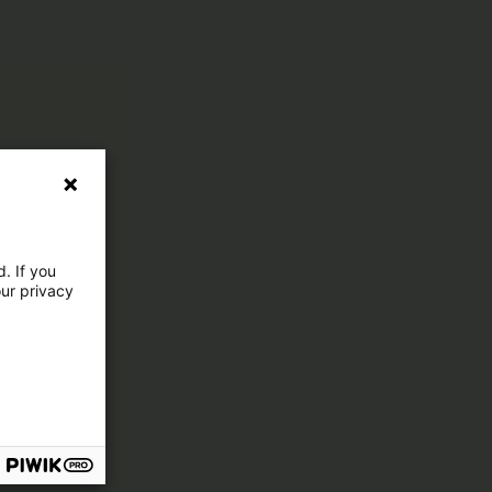
. If you
our privacy