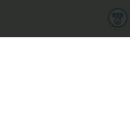
Informationen
Nutzungsbedingungen
Allgemeine Geschäftsbedingungen
Datenschutz
iness
Meine Rechte DSGVO
t
Cookies-Einstellungen
ionnellen
Garage, transport an mobilitéit
Handel
sondheet
Privatsecteur
Schéinheet, Sport a Wellness