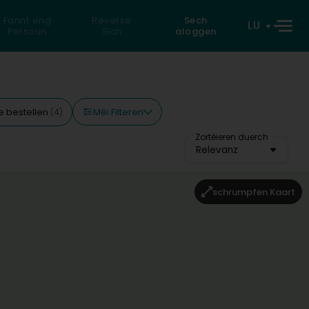
Fannt eng
Reverse
Sech
LU
Persoun
Sich
aloggen
Méi Filteren
e bestellen
(4)
Zortéieren duerch
Relevanz
schrumpfen Kaart