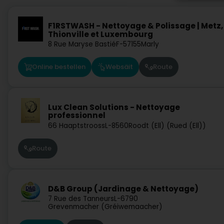
F1RSTWASH - Nettoyage & Polissage | Metz,
Thionville et Luxembourg
8 Rue Maryse Bastié
F-57155
Marly
Online bestellen
Websäit
Route
Lux Clean Solutions - Nettoyage
professionnel
66 Haaptstrooss
L-8560
Roodt (Ell) (Rued (Ell))
Route
D&B Group (Jardinage & Nettoyage)
7 Rue des Tanneurs
L-6790
Grevenmacher (Gréiwemaacher)