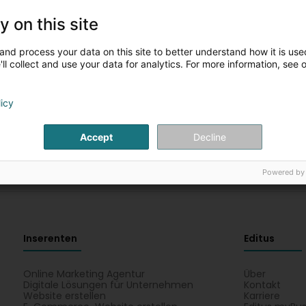
y on this site
Fëllt w.e.g. d'Felder aus fir eng nei Sich
and process your data on this site to better understand how it is used
ll collect and use your data for analytics. For more information, see 
Dir kënnt d'Sich mat anere Critèren nei starten
licy
Accept
Decline
Powered by
Inserenten
Editus
Online Marketing Agentur
Über
Digitale Lösungen für Unternehmen
Kontakt
Website erstellen
Karriere