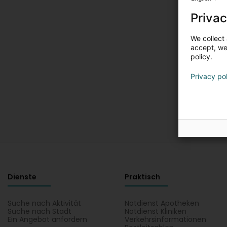
Privac
We collect 
accept, we'
policy.
Privacy po
Dienste
Praktisch
Suche nach Aktivität
Notdienst Apotheken
Suche nach Stadt
Notdienst Kliniken
Ein Angebot anfordern
Verkehrsinformationen