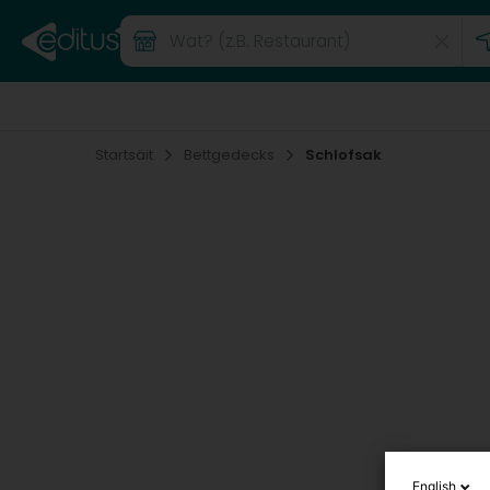
Startsäit
Bettgedecks
Schlofsak
English