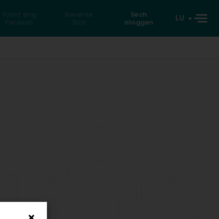
Fannt eng
Reverse
Sech
LU
Persoun
Sich
aloggen