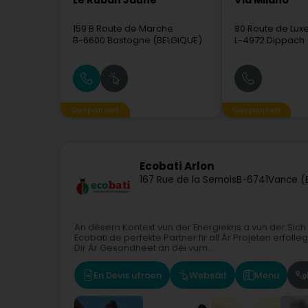
Le Ruban Jaune
Via Milano
159 B Route de Marche
80 Route de Lu
B-6600
Bastogne (BELGIQUE)
L-4972
Dippach 
Gesponsert
Gesponsert
Ecobati Arlon
167 Rue de la Semois
B-6741
Vance (E
An dësem Kontext vun der Energiekris a vun der Sich
Ecobati de perfekte Partner fir all Är Projeten erfol
Dir Är Gesondheet an déi vum...
En Devis ufroen
Websäit
Menu