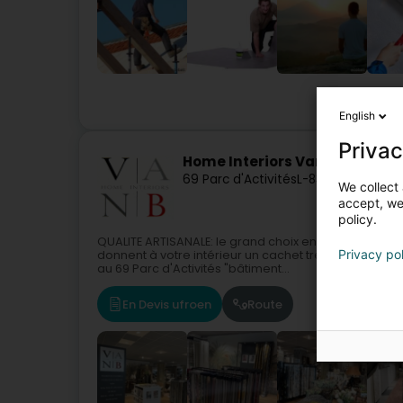
Baumateri
English
Privac
Home Interiors Vandenberg
69 Parc d'Activités
L-8308
Capellen 
We collect 
accept, we'
policy.
QUALITE ARTISANALE: le grand choix en tissus d'ame
Privacy po
donnent à votre intérieur un cachet très individue
au 69 Parc d'Activités "bâtiment...
En Devis ufroen
Route