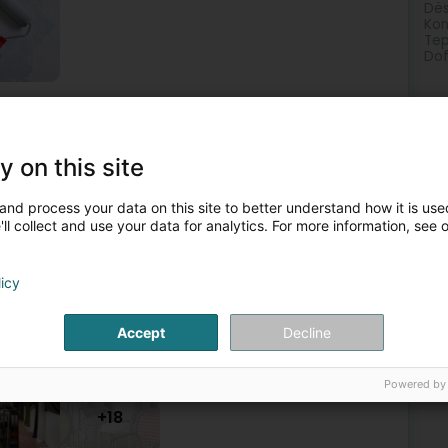
Dës
Kon
Te
Dof
al
Isolatioun
Biologesch Fuarw
Tapisserieaccessoir
2
y on this site
(Kapellen)
and process your data on this site to better understand how it is used
ll collect and use your data for analytics. For more information, see 
ublement assortie avec la passementerie de votre choix,
licy
l, renseignez-vous HOME INTERIORS Vandenberg depuis 1984
Accept
Decline
Powered by
+18