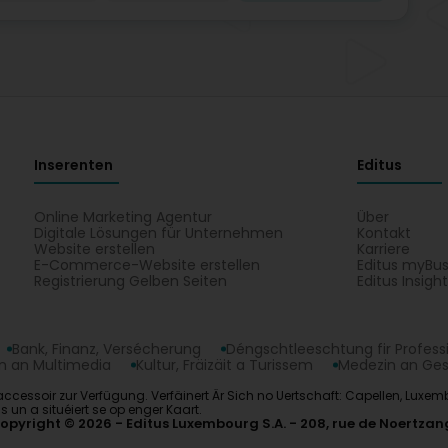
Inserenten
Editus
Online Marketing Agentur
Über
Digitale Lösungen für Unternehmen
Kontakt
Website erstellen
Karriere
E-Commerce-Website erstellen
Editus myBus
Registrierung Gelben Seiten
Editus Insigh
Bank, Finanz, Versécherung
Déngschtleeschtung fir Profess
 an Multimedia
Kultur, Fräizäit a Turissem
Medezin an Ge
ieaccessoir zur Verfügung. Verfäinert Är Sich no Uertschaft: Capellen, Luxem
s un a situéiert se op enger Kaart.
opyright © 2026
Editus Luxembourg S.A.
208, rue de Noertzan