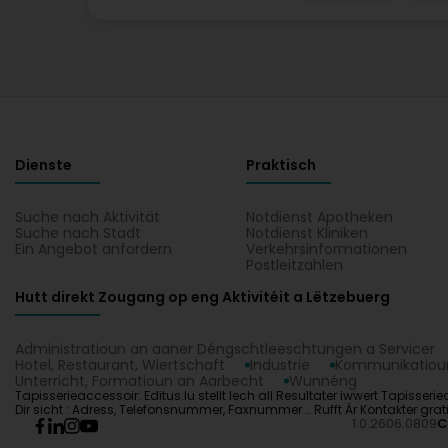
Dienste
Praktisch
Suche nach Aktivität
Notdienst Apotheken
Suche nach Stadt
Notdienst Kliniken
Ein Angebot anfordern
Verkehrsinformationen
Postleitzahlen
Hutt direkt Zougang op eng Aktivitéit a Lëtzebuerg
Administratioun an aaner Déngschtleeschtungen a Servicer
Hotel, Restaurant, Wiertschaft
Industrie
Kommunikatioun
Unterricht, Formatioun an Aarbecht
Wunnéng
Tapisserieaccessoir: Editus.lu stellt Iech all Resultater iwwert Tapisser
Dir sicht : Adress, Telefonsnummer, Faxnummer … Rufft Är Kontakter grati
1.0.2606.0809
C