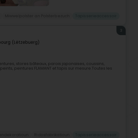
Miwwelpolster an Polsterbezuch
Tapisserieaccessoir
3
ourg (Lëtzebuerg)
ntures, stores bâteaux, parois japonaises, coussins,
 peints, peintures FLAMANT et tapis sur mesure.Toutes les
endekoratioun
Ridosfabrikatioun
Tapisserieaccessoir