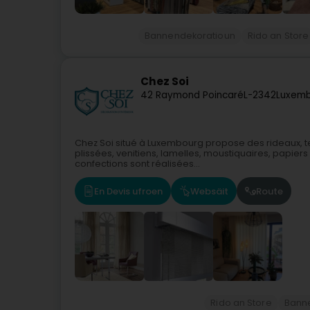
Bannendekoratioun
Rido an Store
Chez Soi
42 Raymond Poincaré
L-2342
Luxemb
Chez Soi situé à Luxembourg propose des rideaux, te
plissées, venitiens, lamelles, moustiquaires, papiers
confections sont réalisées...
En Devis ufroen
Websäit
Route
Rido an Store
Bann