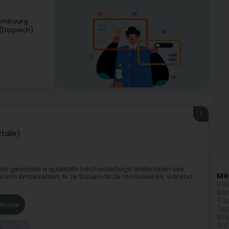
xembourg
(Dippech)
1
talle)
 no gesonde a qualitativ héichwäertege Materialien ass
Méi
legräich ëmzesetzen, fir ze bauen an ze renovéieren, wärend
Dek
Ban
Tap
Route
Te
Mau
Ant