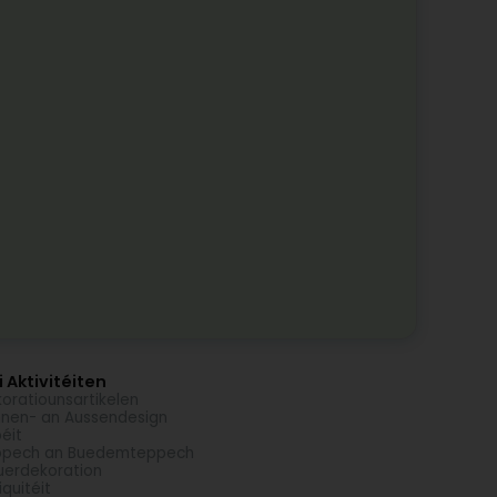
 Aktivitéiten
oratiounsartikelen
nen- an Aussendesign
éit
ppech an Buedemteppech
erdekoration
iquitéit