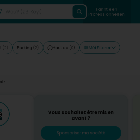
Fannt een
Professionnellen
Méi Filteren
rt
Parking
Haut op
(2)
(2)
(0)
oir
Vous souhaitez être mis en
avant ?
Sponsoriser ma société