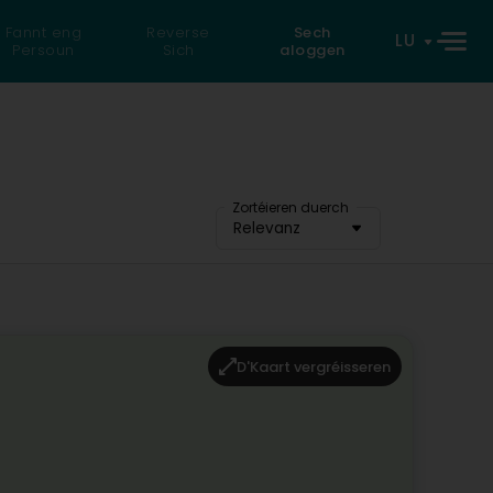
Fannt eng
Reverse
Sech
LU
Persoun
Sich
aloggen
Zortéieren duerch
Relevanz
D'Kaart vergréisseren