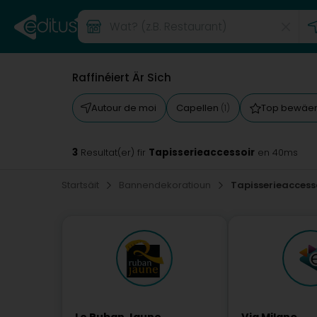
Raffinéiert Är Sich
Autour de moi
Capellen
Top bewäe
(1)
3
Tapisserieaccessoir
Resultat(er) fir
en 40ms
Startsäit
Bannendekoratioun
Tapisserieaccess