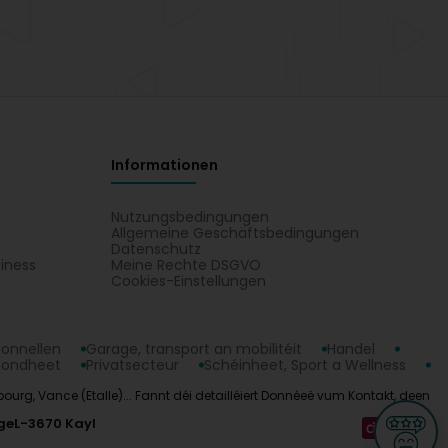
Informationen
Nutzungsbedingungen
Allgemeine Geschäftsbedingungen
Datenschutz
iness
Meine Rechte DSGVO
t
Cookies-Einstellungen
ionnellen
Garage, transport an mobilitéit
Handel
sondheet
Privatsecteur
Schéinheet, Sport a Wellness
bourg, Vance (Etalle)... Fannt déi detailléiert Donnéeë vum Kontakt, deen
ge
L-3670 Kayl