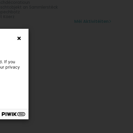
chdécoratioun
schtobjekt an Sammlerstéck
ppechbotz
t Käerz
Méi Aktivitéiten
. If you
our privacy