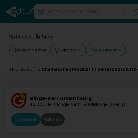
Raffinéiert Är Sich
Méi Filteren
Autour de moi
Haut op
(0)
1
Chemeschen Produkt fir den Brandschutz
Resultat(er) fir
Ginge-Kerr Luxembourg
46 Z.A.E. le Triangle Vert
L-5691
Ellange (Elleng)
Websäit
Route