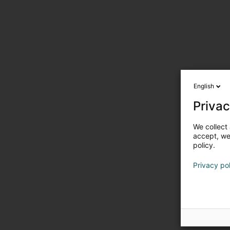
English
Privac
We collect 
accept, we'
policy.
Privacy po