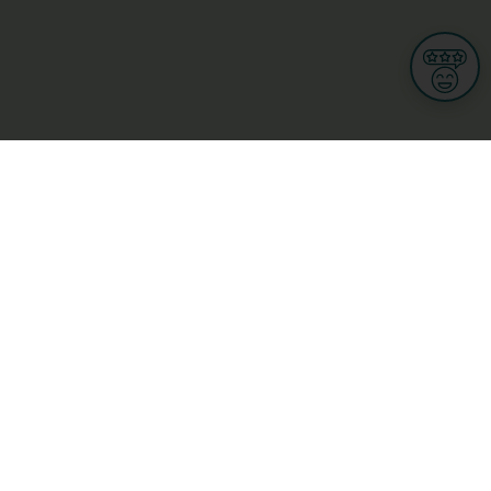
Informationen
Nutzungsbedingungen
Allgemeine Geschäftsbedingungen
Datenschutz
iness
Meine Rechte DSGVO
t
Cookies-Einstellungen
ionnellen
Garage, transport an mobilitéit
Handel
sondheet
Privatsecteur
Schéinheet, Sport a Wellness