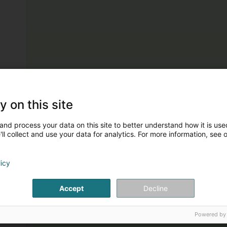
y on this site
and process your data on this site to better understand how it is used
ll collect and use your data for analytics. For more information, see 
licy
Accept
Decline
Powered by