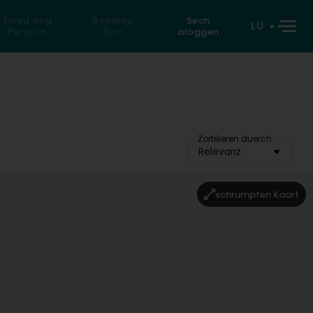
Fannt eng
Reverse
Sech
LU
Persoun
Sich
aloggen
Zortéieren duerch
Relevanz
schrumpfen Kaart