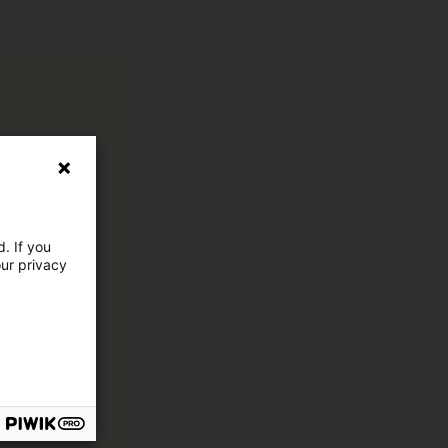
. If you
our privacy