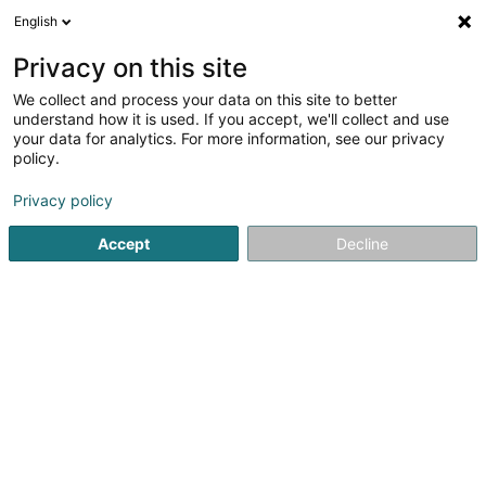
English
LU
Privacy on this site
We collect and process your data on this site to better
Raffinéiert Är Sich
understand how it is used. If you accept, we'll collect and use
your data for analytics. For more information, see our privacy
Méi Filtere
Autour de moi
Ernzen
Haut op
(1)
(1)
policy.
2
Metallschlauch an Metallrouer
Resultat(er) fir
en 46ms
Privacy policy
Startsäit
Allerlee industriell Ëmgeréits
Metallschlauch an M
Accept
Decline
1
Serviflex Sàrl
4 Rue des Joncs
L-1818
Howald (Houwald)
Créée il y a tout juste trente ans, Serviflex est restée une
entreprise familiale à taille humaine qui met un point
d’honneur à proposer un service toujours professionnel,
rapide et efficace.Fondée par Jacques Jeitz en 1991, la
société Serviflex est...