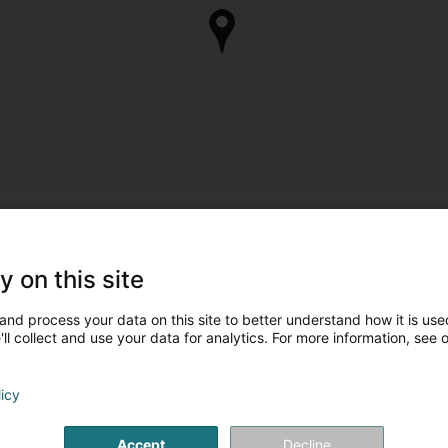
y on this site
and process your data on this site to better understand how it is used
ll collect and use your data for analytics. For more information, see 
licy
Accept
Decline