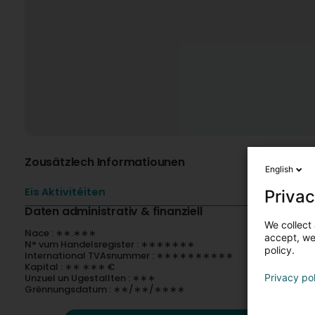
Zousätzlech Informatiounen
English
Eis Aktivitéiten
Privac
Daten administrativ & finanziell
We collect 
Nace : ∗∗.∗∗∗
accept, we'
N° vum Handelsregister : ∗∗∗∗∗∗∗
policy.
International TVAsnummer : ∗∗∗∗∗∗∗∗∗∗
Kapital : ∗∗ ∗∗∗ €
Unzuel un Ugestallten : ∗∗∗
Privacy po
Grënnungsdatum : ∗∗/∗∗/∗∗∗∗