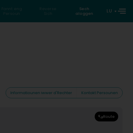
Fannt eng
Reverse
Sech
LU
Persoun
Sich
aloggen
Informatiounen iwwer d'Rechter
Kontakt Persounen
Route