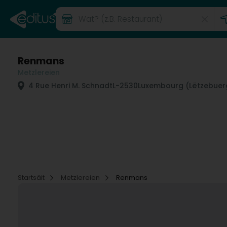
Renmans
Metzlereien
4 Rue Henri M. Schnadt
L-2530
Luxembourg (Lëtzebuer
Startsäit
Metzlereien
Renmans