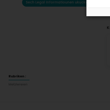
Sech Legal Informatiounen ukucken
K
Rubriken :
Metzlereien