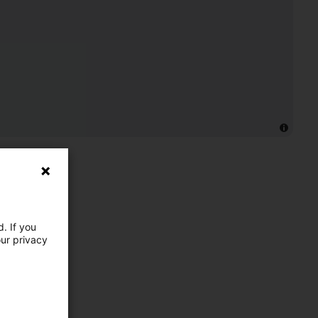
. If you
our privacy