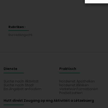
Rubriken :
Bürosdéngscht
Dienste
Praktisch
Suche nach Aktivität
Notdienst Apotheken
Suche nach Stadt
Notdienst Kliniken
Ein Angebot anfordern
Verkehrsinformationen
Postleitzahlen
Hutt direkt Zougang op eng Aktivitéit a Lëtzebuerg