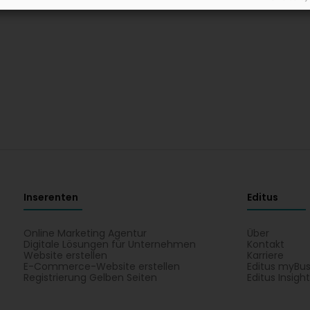
Inserenten
Editus
Online Marketing Agentur
Über
Digitale Lösungen für Unternehmen
Kontakt
Website erstellen
Karriere
E-Commerce-Website erstellen
Editus myBus
Registrierung Gelben Seiten
Editus Insigh