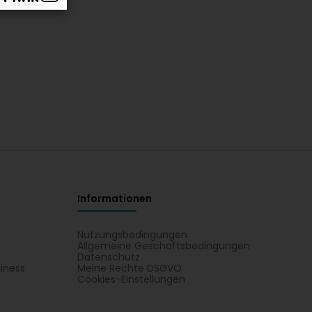
Informationen
Nutzungsbedingungen
Allgemeine Geschäftsbedingungen
Datenschutz
iness
Meine Rechte DSGVO
t
Cookies-Einstellungen