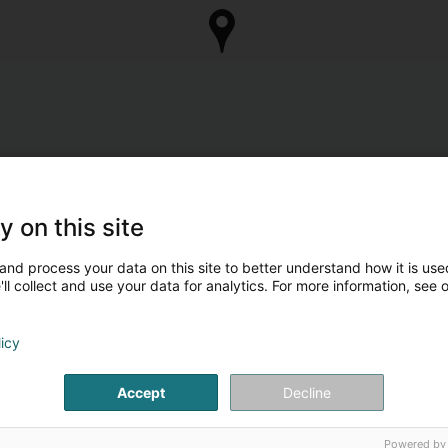
y on this site
and process your data on this site to better understand how it is used
ll collect and use your data for analytics. For more information, see 
licy
Accept
Decline
Powered by