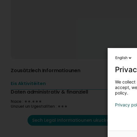
English
Privac
Zousätzlech Informatiounen
We collect 
Eis Aktivitéiten
accept, we'
Daten administrativ & finanziell
policy.
Nace : ∗∗.∗∗∗
Privacy po
Unzuel un Ugestallten : ∗∗∗
Sech Legal Informatiounen ukucken