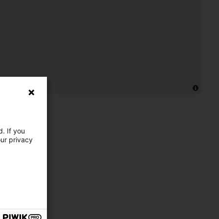
. If you
our privacy