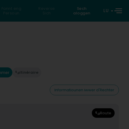
Fannt eng
Reverse
Sech
LU
Persoun
Sich
aloggen
mmer
Itinéraire
Informatiounen iwwer d'Rechter
Route