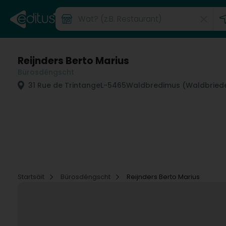
Reijnders Berto Marius
Bürosdéngscht
31 Rue de Trintange
L-5465
Waldbredimus (Waldbried
Startsäit
Bürosdéngscht
Reijnders Berto Marius