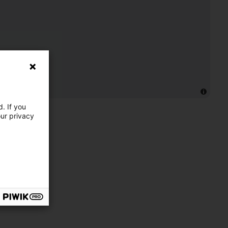
. If you
our privacy