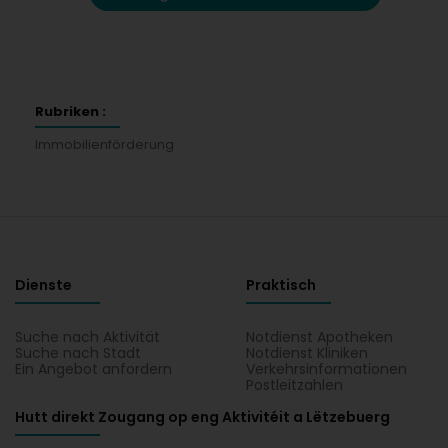
Rubriken :
Immobilienförderung
Dienste
Praktisch
Suche nach Aktivität
Notdienst Apotheken
Suche nach Stadt
Notdienst Kliniken
Ein Angebot anfordern
Verkehrsinformationen
Postleitzahlen
Hutt direkt Zougang op eng Aktivitéit a Lëtzebuerg