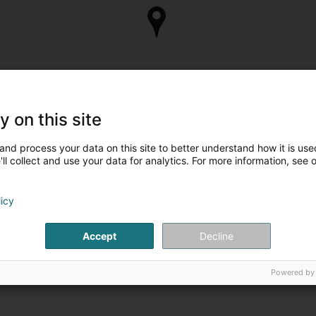
y on this site
and process your data on this site to better understand how it is used
ll collect and use your data for analytics. For more information, see 
licy
Accept
Decline
Powered by