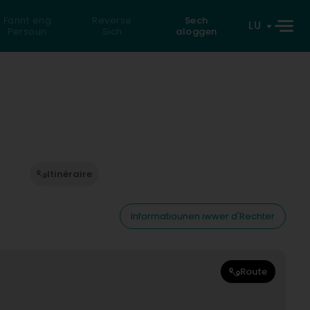
Fannt eng
Reverse
Sech
LU
Persoun
Sich
aloggen
Itinéraire
Informatiounen iwwer d'Rechter
Route