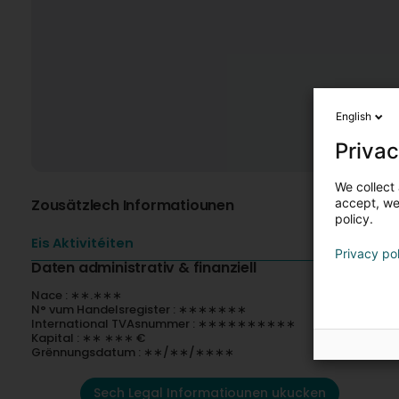
English
Privac
We collect 
Zousätzlech Informatiounen
accept, we'
policy.
Eis Aktivitéiten
Privacy po
Daten administrativ & finanziell
Nace : ∗∗.∗∗∗
N° vum Handelsregister : ∗∗∗∗∗∗∗
International TVAsnummer : ∗∗∗∗∗∗∗∗∗∗
Kapital : ∗∗ ∗∗∗ €
Grënnungsdatum : ∗∗/∗∗/∗∗∗∗
Sech Legal Informatiounen ukucken