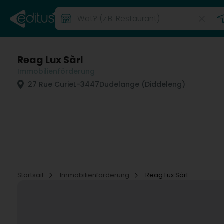
Reag Lux Sàrl
Immobilienförderung
27 Rue Curie
L-3447
Dudelange (Diddeleng)
Startsäit
Immobilienförderung
Reag Lux Sàrl