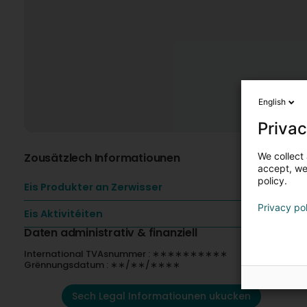
English
Privac
We collect 
Zousätzlech Informatiounen
accept, we'
policy.
Eis Produkter an Zerwisser
Privacy po
Eis Aktivitéiten
Daten administrativ & finanziell
International TVAsnummer : ∗∗∗∗∗∗∗∗∗∗
Grënnungsdatum : ∗∗/∗∗/∗∗∗∗
Sech Legal Informatiounen ukucken