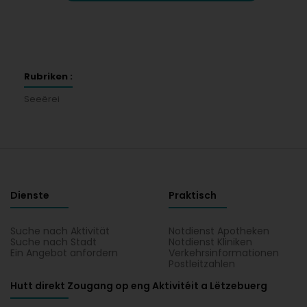
Rubriken :
Seeërei
Dienste
Praktisch
Suche nach Aktivität
Notdienst Apotheken
Suche nach Stadt
Notdienst Kliniken
Ein Angebot anfordern
Verkehrsinformationen
Postleitzahlen
Hutt direkt Zougang op eng Aktivitéit a Lëtzebuerg