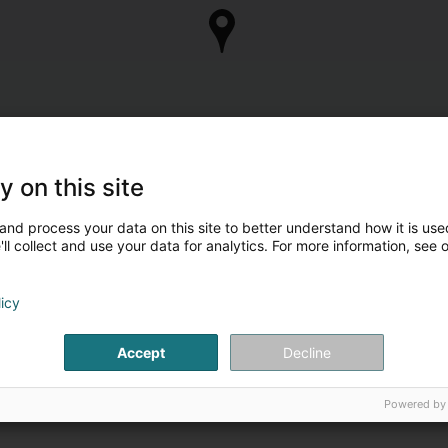
y on this site
and process your data on this site to better understand how it is used
ll collect and use your data for analytics. For more information, see 
licy
Accept
Decline
Powered by