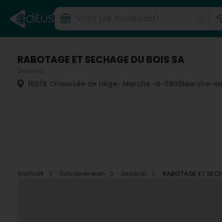
RABOTAGE ET SECHAGE DU BOIS SA
Seeërei
160/B Chaussée de Liège
- Marche -
B-6900
Marche-en
Startsäit
Schräinereien
Seeërei
RABOTAGE ET SECH