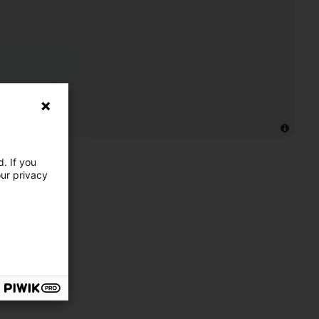
. If you
our privacy