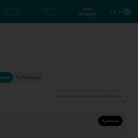
Fannt eng
Reverse
Sech
LU
Persoun
Sich
aloggen
mmer
Itinéraire
Informatiounen iwwer d'Rechter
Route